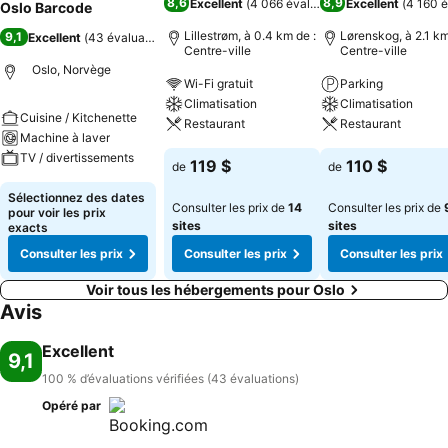
8,6
8,9
Excellent
(
4 066 évaluations
Excellent
)
(
4 160 é
Oslo Barcode
Lillestrøm, à 0.4 km de :
Lørenskog, à 2.1 km
9,1
Excellent
(
43 évaluations
)
Centre-ville
Centre-ville
Oslo, Norvège
Wi-Fi gratuit
Parking
Climatisation
Climatisation
Cuisine / Kitchenette
Restaurant
Restaurant
Machine à laver
TV / divertissements
119 $
110 $
de
de
Sélectionnez des dates
Consulter les prix de
14
Consulter les prix de
pour voir les prix
sites
sites
exacts
Consulter les prix
Consulter les prix
Consulter les prix
Voir tous les hébergements pour Oslo
Avis
Excellent
9,1
100 % d’évaluations vérifiées (43 évaluations)
Opéré par