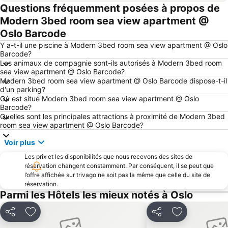
Questions fréquemment posées à propos de
Gardermoen
Port d'Oslo
Modern 3bed room sea view apartment @
Europe from war to peace
Bjerke
Oslo Barcode
Salle Omnisports Oslo Spektrum
Nordre Aker
Y a-t-il une piscine à Modern 3bed room sea view apartment @ Oslo
Holmenkollen Ski Festival
Musée Munch
Barcode?
Les animaux de compagnie sont-ils autorisés à Modern 3bed room
Brugata
GlasMagasinet
sea view apartment @ Oslo Barcode?
Modern 3bed room sea view apartment @ Oslo Barcode dispose-t-il
Akershus Festning
St. Hanshaugen
d'un parking?
Musée Folklorique Norvégien
Rockefeller Music Hal
Où est situé Modern 3bed room sea view apartment @ Oslo
Barcode?
Torggata
Surveying the past
Quelles sont les principales attractions à proximité de Modern 3bed
room sea view apartment @ Oslo Barcode?
Arttalks
Christian Messel: Anyone for tennis?
Vieil Oslo
Quartier de Frogner
Voir plus
Sagene
Østensjø
Les prix et les disponibilités que nous recevons des sites de
réservation changent constamment. Par conséquent, il se peut que
Alna
Tremplin Holmenkollen
l’offre affichée sur trivago ne soit pas la même que celle du site de
Sandvika Storsenter
Jessheim Storsenter
réservation.
Parmi les Hôtels les mieux notés à Oslo
Partager
Ajouter à mes favoris
Partager
Ajouter à mes