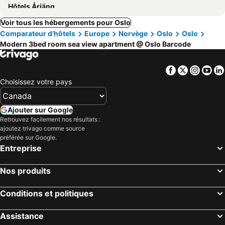
Hôtels Årjäng
Voir tous les hébergements pour Oslo
Comparateur d’hôtels
Europe
Norvège
Oslo
Oslo
Modern 3bed room sea view apartment @ Oslo Barcode
Facebook
Twitter
Insta
Yo
Choisissez votre pays
Ajouter sur Google
Retrouvez facilement nos résultats :
ajoutez trivago comme source
préférée sur Google.
Entreprise
Nos produits
Conditions et politiques
Assistance