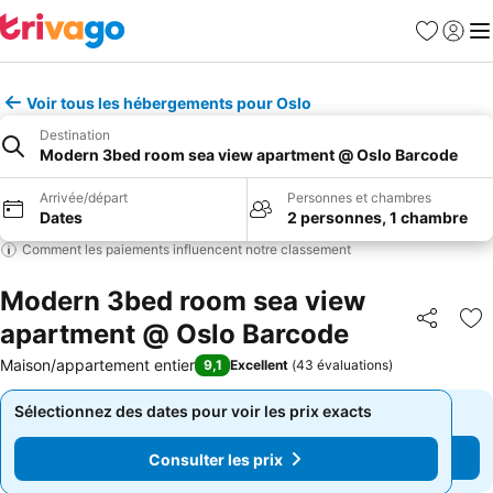
Favoris
Se con
Me
Voir tous les hébergements pour Oslo
Destination
Modern 3bed room sea view apartment @ Oslo Barcode
Arrivée/départ
Personnes et chambres
Dates
2 personnes, 1 chambre
Comment les paiements influencent notre classement
Modern 3bed room sea view
apartment @ Oslo Barcode
Partager
Aj
Maison/appartement entier
9,1
Excellent
(
43 évaluations
)
Sélectionnez des dates pour voir les prix exacts
Sélectionnez des dates pour voir les prix exacts
Consulter les prix
Consulter les prix