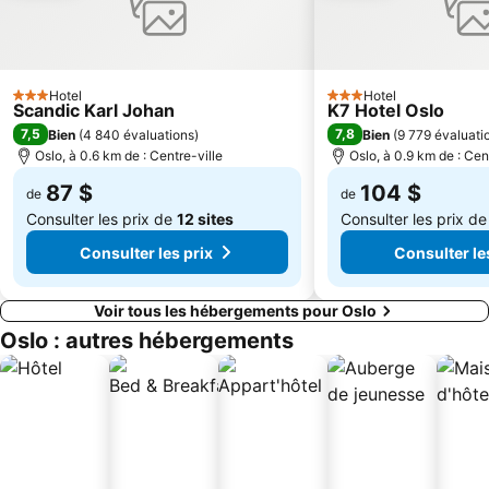
Hotel
Hotel
3 Étoiles
3 Étoiles
Scandic Karl Johan
K7 Hotel Oslo
7,5
7,8
Bien
(
4 840 évaluations
)
Bien
(
9 779 évaluati
Oslo, à 0.6 km de : Centre-ville
Oslo, à 0.9 km de : Cen
87 $
104 $
de
de
Consulter les prix de
12 sites
Consulter les prix d
Consulter les prix
Consulter le
Voir tous les hébergements pour Oslo
Oslo : autres hébergements