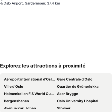
Oslo Airport, Gardermoen
:
37.4
km
Explorez les attractions à proximité
Agrandir la carte
Aéroport international d'Oslo-Gardermoen
Gare Centrale d'Oslo
Ville d'Oslo
Quartier de Grünerløkka
Holmenkollen FIS World Cup Nordic
Aker Brygge
Bergensbanen
Oslo University Hospital
Avenue Karl Johan
Stovner