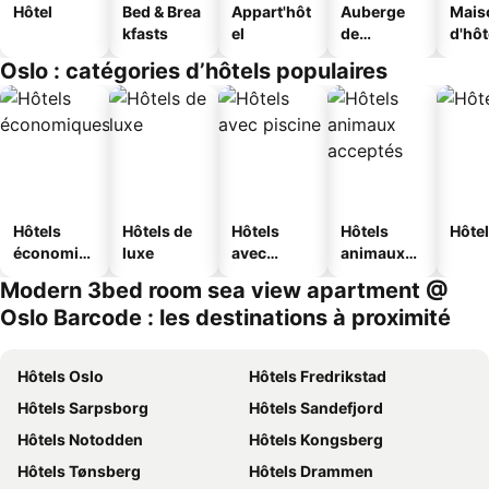
Hôtel
Bed & Brea
Appart'hôt
Auberge
Mais
kfasts
el
de
d'hô
jeunesse
Oslo : catégories d’hôtels populaires
Hôtels
Hôtels de
Hôtels
Hôtels
Hôtel
économiq
luxe
avec
animaux
ues
piscine
acceptés
Modern 3bed room sea view apartment @
Oslo Barcode : les destinations à proximité
Hôtels Oslo
Hôtels Fredrikstad
Hôtels Sarpsborg
Hôtels Sandefjord
Hôtels Notodden
Hôtels Kongsberg
Hôtels Tønsberg
Hôtels Drammen