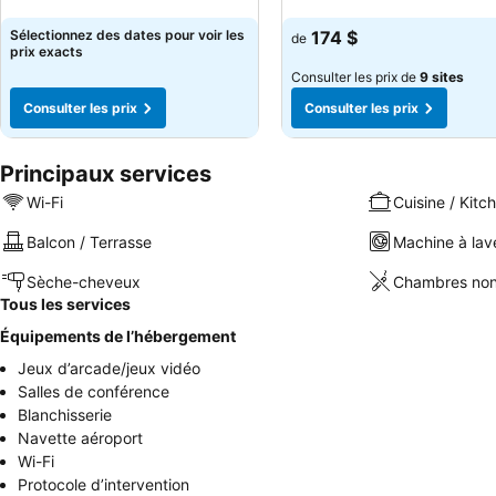
Consulter les prix
Consulter les prix
Sélectionnez des dates pour voir les
174 $
de
prix exacts
Consulter les prix de
9 sites
Consulter les prix
Consulter les prix
Principaux services
Wi-Fi
Cuisine / Kitc
Balcon / Terrasse
Machine à lav
Sèche-cheveux
Chambres non
Tous les services
Équipements de l’hébergement
Jeux d’arcade/jeux vidéo
Salles de conférence
Blanchisserie
Navette aéroport
Wi-Fi
Protocole d’intervention