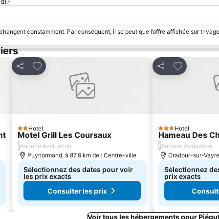
edi?
 changent constamment. Par conséquent, il se peut que l’offre affichée sur trivago
iers
Ajouter à mes favoris
Ajouter à me
Partager
Partager
Hotel
Hotel
2 Étoiles
3 Étoiles
nt
Motel Grill Les Coursaux
Hameau Des Ch
/
/
Aucune évaluation
Aucune évaluation
Puynormand, à 87.9 km de : Centre-ville
Oradour-sur-Vayres
Sélectionnez des dates pour voir
Sélectionnez des
les prix exacts
prix exacts
Consulter les prix
Consulte
Voir tous les hébergements pour Piégu