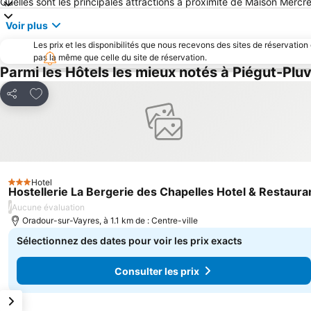
Quelles sont les principales attractions à proximité de Maison Mercr
Voir plus
Les prix et les disponibilités que nous recevons des sites de réservation
pas la même que celle du site de réservation.
Parmi les Hôtels les mieux notés à Piégut-Pluv
Ajouter à mes favoris
Partager
Hotel
3 Étoiles
Hostellerie La Bergerie des Chapelles Hotel & Restaura
/
Aucune évaluation
Oradour-sur-Vayres, à 1.1 km de : Centre-ville
Sélectionnez des dates pour voir les prix exacts
Consulter les prix