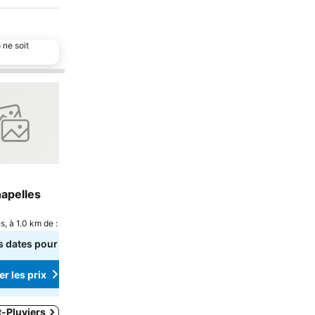
 ne soit
s favoris
Ajouter à mes favoris
Partager
Hotel
apelles
La Cuisine Buissonnière
/
Aucune évaluation
, à 1.0 km de : Centre-ville
Sceau-Saint-Angel, à 2.3 km de : Centre-vill
 dates pour voir les
Sélectionnez des dates pour voir les
prix exacts
r les prix
Consulter les prix
t-Pluviers