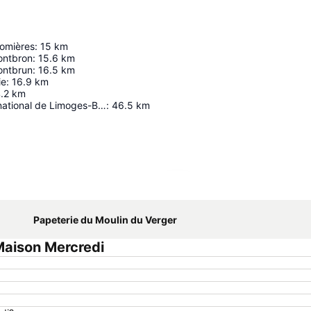
omières
:
15
km
ontbron
:
15.6
km
ontbrun
:
16.5
km
ie
:
16.9
km
.2
km
Aéroport International de Limoges-Bellegarde
:
46.5
km
Agrandir la carte
Papeterie du Moulin du Verger
Maison Mercredi