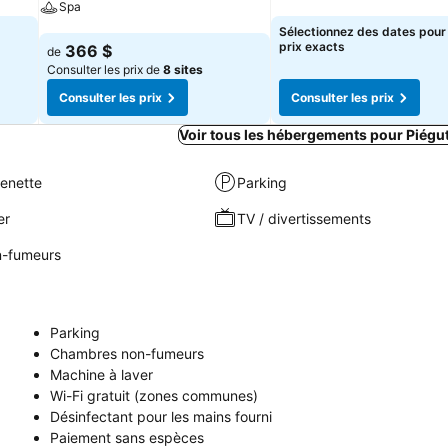
Spa
Consulter les prix
Sélectionnez des dates pour 
Consulter les prix
prix exacts
366 $
de
Consulter les prix de
8 sites
Consulter les prix
Consulter les prix
Voir tous les hébergements pour Piégu
henette
Parking
er
TV / divertissements
-fumeurs
Parking
Chambres non-fumeurs
Machine à laver
Wi-Fi gratuit (zones communes)
Désinfectant pour les mains fourni
Paiement sans espèces