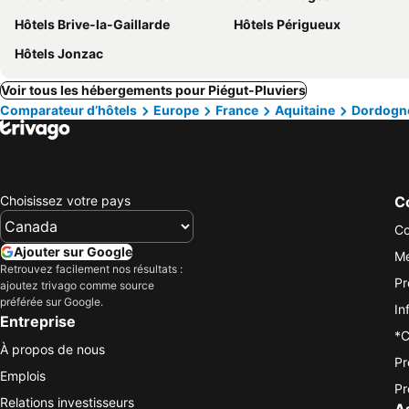
Hôtels Brive-la-Gaillarde
Hôtels Périgueux
Hôtels Jonzac
Voir tous les hébergements pour Piégut-Pluviers
Comparateur d’hôtels
Europe
France
Aquitaine
Dordogn
Choisissez votre pays
Co
Co
Ajouter sur Google
Me
Retrouvez facilement nos résultats :
Pr
ajoutez trivago comme source
préférée sur Google.
In
Entreprise
*C
À propos de nous
Pr
Emplois
Pr
Relations investisseurs
A