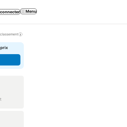
Menu
 connecter
 classement
 prix
t