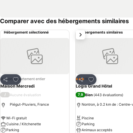
Comparer avec des hébergements similaires
Hébergement sélectionné
Hébergements similaires
suivant
Ajouter à mes favoris
Ajouter à mes favor
Maison/appartement entier
Hotel
3 Étoiles
Partager
Partager
Maison Mercredi
Logis Grand Hôtel
/
7,9
Aucune évaluation
Bien
(
443 évaluations
)
Piégut-Pluviers, France
Nontron, à 0.2 km de : Centre-v
Wi-Fi gratuit
Piscine
Cuisine / Kitchenette
Parking
Parking
Animaux acceptés