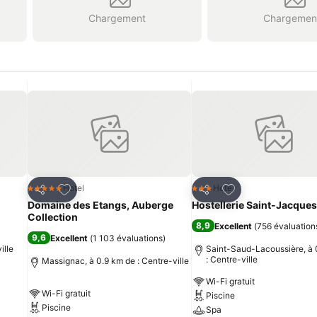
Chargement
Chargemen
is
Ajouter à mes favoris
Ajouter à mes fav
Hotel
Hotel
5 Étoiles
3 Étoiles
Partager
Partager
Domaine des Etangs, Auberge
Hostellerie Saint-Jacques
Collection
8,9
Excellent
(
756 évaluation
9,6
Excellent
(
1 103 évaluations
)
ille
Saint-Saud-Lacoussière, à 
: Centre-ville
Massignac, à 0.9 km de : Centre-ville
Wi-Fi gratuit
Wi-Fi gratuit
Piscine
Piscine
Spa