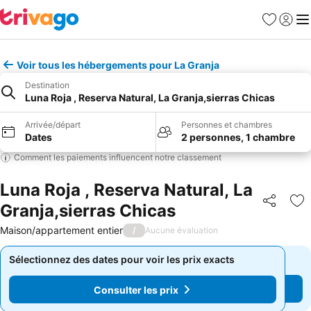
Favoris
Se con
Me
Voir tous les hébergements pour La Granja
Destination
Luna Roja , Reserva Natural, La Granja,sierras Chicas
Arrivée/départ
Personnes et chambres
Dates
2 personnes, 1 chambre
Comment les paiements influencent notre classement
Luna Roja , Reserva Natural, La
Granja,sierras Chicas
Partager
Aj
Maison/appartement entier
/
Aucune évaluation
Sélectionnez des dates pour voir les prix exacts
Sélectionnez des dates pour voir les prix exacts
Consulter les prix
Consulter les prix