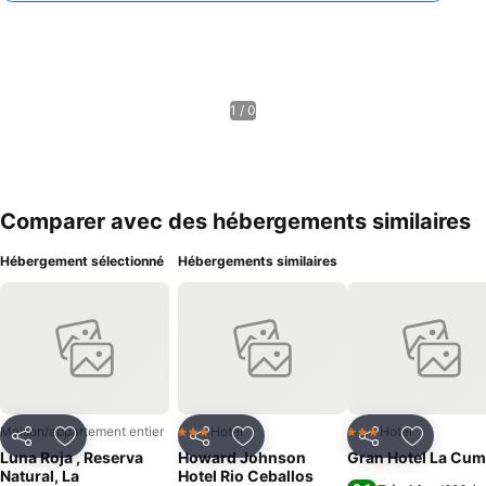
1 / 0
Comparer avec des hébergements similaires
Hébergement sélectionné
Hébergements similaires
Maison/appartement entier
Hotel
Hotel
3 Étoiles
3 Étoiles
Partager
Ajouter à mes favoris
Partager
Ajouter à mes favoris
Partager
Ajouter à
Luna Roja , Reserva
Howard Johnson
Gran Hotel La Cu
Natural, La
Hotel Rio Ceballos