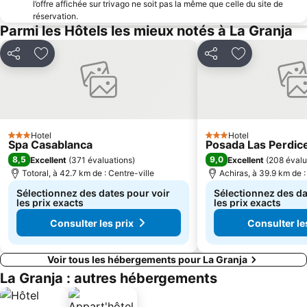
l’offre affichée sur trivago ne soit pas la même que celle du site de
réservation.
Parmi les Hôtels les mieux notés à La Granja
Partager
Ajouter à mes favoris
Partager
Ajouter à mes
Hotel
Hotel
3 Étoiles
3 Étoiles
Spa Casablanca
Posada Las Perdic
8,5
9,0
Excellent
(
371 évaluations
)
Excellent
(
208 évalu
Totoral, à 42.7 km de : Centre-ville
Achiras, à 39.9 km de :
Sélectionnez des dates pour voir
Sélectionnez des da
les prix exacts
les prix exacts
Consulter les prix
Consulter le
Voir tous les hébergements pour La Granja
La Granja : autres hébergements