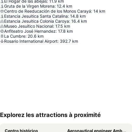
El Hogar de las abejas
:
11.9
km
Gruta de la Virgen Morena
:
12.4
km
Centro de Reeducación de los Monos Carayá
:
14
km
Estancia Jesuitica Santa Catalina
:
14.8
km
Estancia Jesuitica Colonia Caroya
:
16.4
km
Museo Jesuítico Nacional
:
17.5
km
Anfiteatro José Hernandez
:
17.8
km
La Cumbre
:
20.6
km
Rosario International Airport
:
392.7
km
Explorez les attractions à proximité
Agrandir la carte
Centro histórico
Aeronautical engineer Ambrosio LV Taravella International Airport