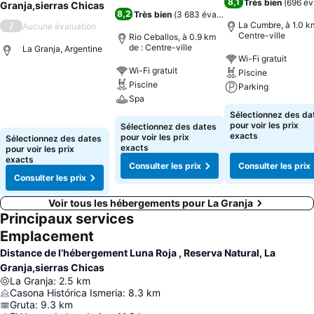
8,1
Très bien
(
696 év
Granja,sierras Chicas
8,2
Très bien
(
3 683 évaluations
)
La Cumbre, à 1.0 km
/
Aucune évaluation
Centre-ville
Rio Ceballos, à 0.9 km
de : Centre-ville
La Granja, Argentine
Wi-Fi gratuit
Wi-Fi gratuit
Piscine
Piscine
Parking
Spa
Sélectionnez des da
pour voir les prix
Sélectionnez des dates
exacts
pour voir les prix
Sélectionnez des dates
exacts
pour voir les prix
exacts
Consulter les prix
Consulter les prix
Consulter les prix
Voir tous les hébergements pour La Granja
Principaux services
Emplacement
Distance de l’hébergement Luna Roja , Reserva Natural, La
Granja,sierras Chicas
La Granja
:
2.5
km
Casona Histórica Ismeria
:
8.3
km
Gruta
:
9.3
km