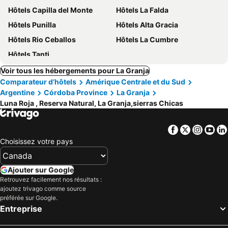
Hôtels Capilla del Monte
Hôtels La Falda
Hôtels Punilla
Hôtels Alta Gracia
Hôtels Rio Ceballos
Hôtels La Cumbre
Hôtels Tanti
Voir tous les hébergements pour La Granja
Comparateur d’hôtels
Amérique Centrale et du Sud
Argentine
Córdoba Province
La Granja
Luna Roja , Reserva Natural, La Granja,sierras Chicas
Facebook
Twitter
Insta
Yo
Choisissez votre pays
Ajouter sur Google
Retrouvez facilement nos résultats :
ajoutez trivago comme source
préférée sur Google.
Entreprise