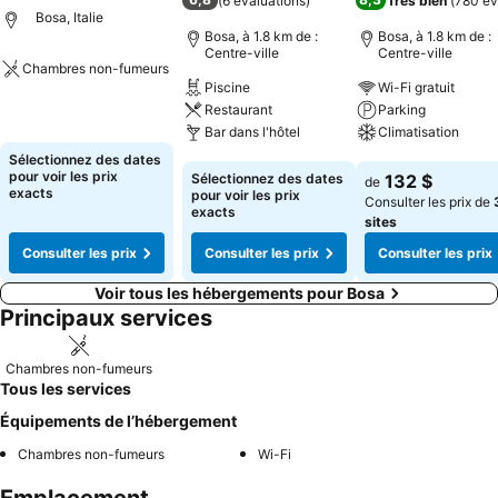
(
6 évaluations
)
Très bien
(
780 év
Bosa, Italie
Bosa, à 1.8 km de :
Bosa, à 1.8 km de :
Centre-ville
Centre-ville
Chambres non-fumeurs
Piscine
Wi-Fi gratuit
Consulter les prix
Restaurant
Parking
Bar dans l'hôtel
Climatisation
Sélectionnez des dates
Consulter les prix
Consulter les pri
pour voir les prix
Sélectionnez des dates
132 $
de
exacts
pour voir les prix
Consulter les prix de
exacts
sites
Consulter les prix
Consulter les prix
Consulter les prix
Voir tous les hébergements pour Bosa
Principaux services
Chambres non-fumeurs
Tous les services
Équipements de l’hébergement
Chambres non-fumeurs
Wi-Fi