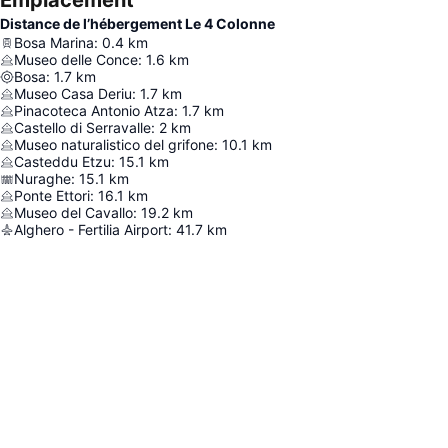
Emplacement
Distance de l’hébergement Le 4 Colonne
Bosa Marina
:
0.4
km
Museo delle Conce
:
1.6
km
Bosa
:
1.7
km
Museo Casa Deriu
:
1.7
km
Pinacoteca Antonio Atza
:
1.7
km
Castello di Serravalle
:
2
km
Museo naturalistico del grifone
:
10.1
km
Casteddu Etzu
:
15.1
km
Nuraghe
:
15.1
km
Ponte Ettori
:
16.1
km
Museo del Cavallo
:
19.2
km
Alghero - Fertilia Airport
:
41.7
km