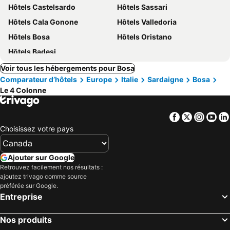
Hôtels Castelsardo
Hôtels Sassari
Hôtels Cala Gonone
Hôtels Valledoria
Hôtels Bosa
Hôtels Oristano
Hôtels Badesi
Voir tous les hébergements pour Bosa
Comparateur d’hôtels
Europe
Italie
Sardaigne
Bosa
Le 4 Colonne
Facebook
Twitter
Insta
Yo
Choisissez votre pays
Ajouter sur Google
Retrouvez facilement nos résultats :
ajoutez trivago comme source
préférée sur Google.
Entreprise
Nos produits