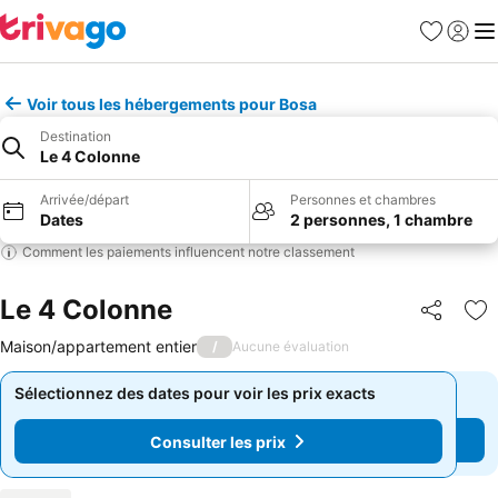
Favoris
Se con
Me
Voir tous les hébergements pour Bosa
Destination
Le 4 Colonne
Arrivée/départ
Personnes et chambres
Dates
2 personnes, 1 chambre
Comment les paiements influencent notre classement
Le 4 Colonne
Partager
Aj
Maison/appartement entier
/
Aucune évaluation
Sélectionnez des dates pour voir les prix exacts
Sélectionnez des dates pour voir les prix exacts
Consulter les prix
Consulter les prix