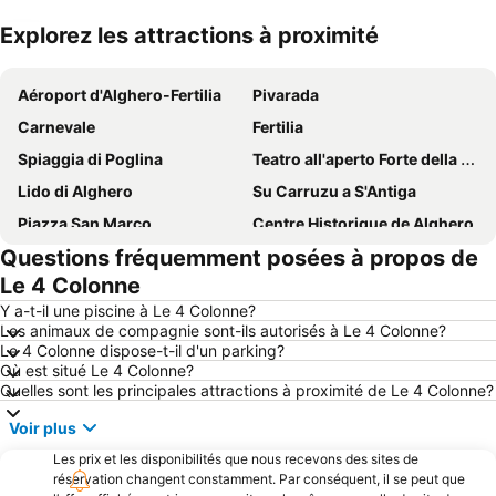
Explorez les attractions à proximité
Agrandir la carte
Aéroport d'Alghero-Fertilia
Pivarada
Carnevale
Fertilia
Spiaggia di Poglina
Teatro all'aperto Forte della Madalena
Lido di Alghero
Su Carruzu a S'Antiga
Piazza San Marco
Centre Historique de Alghero
Questions fréquemment posées à propos de
Maria Pia
Maria Pia beach
Le 4 Colonne
Spiaggia La Speranza
Is Arenas
Y a-t-il une piscine à Le 4 Colonne?
San Sisto
Punta Negra beach
Les animaux de compagnie sont-ils autorisés à Le 4 Colonne?
Le 4 Colonne dispose-t-il d'un parking?
Plage Is Arutas
Su Lagu Omodeo
Où est situé Le 4 Colonne?
Torre Grande
Luna e Sole
Quelles sont les principales attractions à proximité de Le 4 Colonne?
Voir plus
Les prix et les disponibilités que nous recevons des sites de
réservation changent constamment. Par conséquent, il se peut que