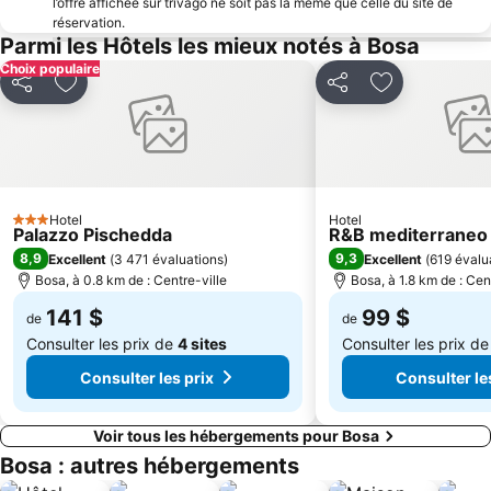
l’offre affichée sur trivago ne soit pas la même que celle du site de
réservation.
Parmi les Hôtels les mieux notés à Bosa
Choix populaire
Partager
Ajouter à mes favoris
Partager
Ajouter à mes
Hotel
Hotel
3 Étoiles
Palazzo Pischedda
R&B mediterraneo
8,9
9,3
Excellent
(
3 471 évaluations
)
Excellent
(
619 évalu
Bosa, à 0.8 km de : Centre-ville
Bosa, à 1.8 km de : Cen
141 $
99 $
de
de
Consulter les prix de
4 sites
Consulter les prix d
Consulter les prix
Consulter le
Voir tous les hébergements pour Bosa
Bosa : autres hébergements