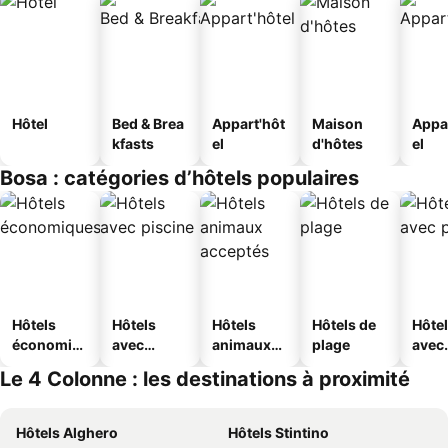
Hôtel
Bed & Brea
Appart'hôt
Maison
Appa
kfasts
el
d'hôtes
el
Bosa : catégories d’hôtels populaires
Hôtels
Hôtels
Hôtels
Hôtels de
Hôte
économiq
avec
animaux
plage
avec
ues
piscine
acceptés
park
Le 4 Colonne : les destinations à proximité
Hôtels Alghero
Hôtels Stintino