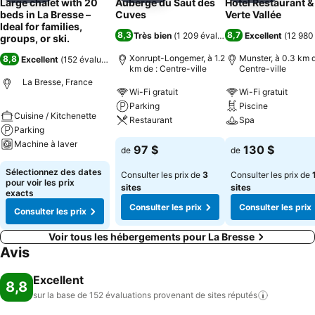
Large chalet with 20
Auberge du Saut des
Hotel Restaurant &
beds in La Bresse –
Cuves
Verte Vallée
Ideal for families,
8,3
8,7
Très bien
(
1 209 évaluations
Excellent
)
(
12 980
groups, or ski.
Xonrupt-Longemer, à 1.2
Munster, à 0.3 km d
8,8
Excellent
(
152 évaluations
)
km de : Centre-ville
Centre-ville
La Bresse, France
Wi-Fi gratuit
Wi-Fi gratuit
Parking
Piscine
Cuisine / Kitchenette
Restaurant
Spa
Parking
Machine à laver
97 $
130 $
de
de
Sélectionnez des dates
Consulter les prix de
3
Consulter les prix de
pour voir les prix
sites
sites
exacts
Consulter les prix
Consulter les prix
Consulter les prix
Voir tous les hébergements pour La Bresse
Avis
Excellent
8,8
sur la base de 152 évaluations provenant de sites
réputés