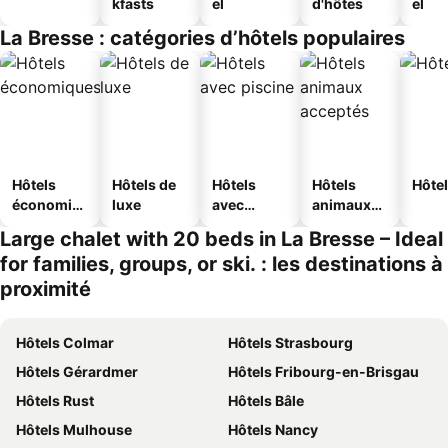
kfasts
el
d'hôtes
el
La Bresse : catégories d’hôtels populaires
Hôtels
Hôtels de
Hôtels
Hôtels
Hôtel
économiq
luxe
avec
animaux
ues
piscine
acceptés
Large chalet with 20 beds in La Bresse – Ideal
for families, groups, or ski. : les destinations à
proximité
Hôtels Colmar
Hôtels Strasbourg
Hôtels Gérardmer
Hôtels Fribourg-en-Brisgau
Hôtels Rust
Hôtels Bâle
Hôtels Mulhouse
Hôtels Nancy