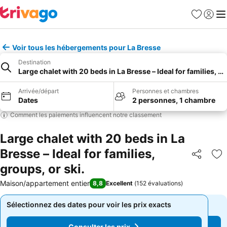
Favoris
Se con
Me
Voir tous les hébergements pour La Bresse
Destination
Large chalet with 20 beds in La Bresse – Ideal for families, gr
Arrivée/départ
Personnes et chambres
Dates
2 personnes, 1 chambre
Comment les paiements influencent notre classement
Large chalet with 20 beds in La
Bresse – Ideal for families,
Partager
Aj
groups, or ski.
Maison/appartement entier
8,8
Excellent
(
152 évaluations
)
Sélectionnez des dates pour voir les prix exacts
Sélectionnez des dates pour voir les prix exacts
Consulter les prix
Consulter les prix