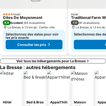
Hotel
Hotel
4 Étoiles
Gites De Moyenmont
Traditional Farm 
9,8
7,0
Excellent
(
63 évaluations
)
(
81 évaluations
)
La Bresse, à 1.5 km de : Centre-ville
La Bresse, à 1.3 km de 
Sélectionnez des dates pour voir
Sélectionnez des dat
les prix exacts
Consulter les prix
Voir tous les hébergements pour La Bresse
La Bresse : autres hébergements
Hôtel
Bed & Brea
Appart'hôt
Maison
Appa