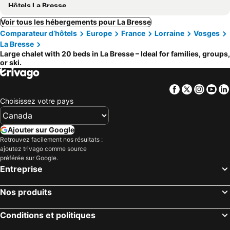
Hôtels La Bresse
Voir tous les hébergements pour La Bresse
Comparateur d’hôtels
Europe
France
Lorraine
Vosges
La Bresse
Large chalet with 20 beds in La Bresse – Ideal for families, groups,
or ski.
Facebook
Twitter
Insta
Yo
Choisissez votre pays
Ajouter sur Google
Retrouvez facilement nos résultats :
ajoutez trivago comme source
préférée sur Google.
Entreprise
Nos produits
Conditions et politiques