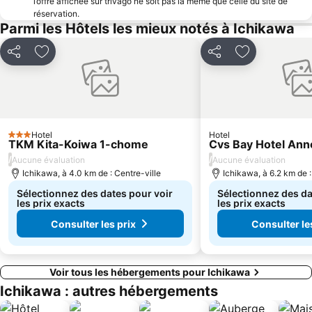
l’offre affichée sur trivago ne soit pas la même que celle du site de
Kabukicho
Temple Sensō-ji
réservation.
Parmi les Hôtels les mieux notés à Ichikawa
Akihabara Metro Station
Palais impérial
Gare de Kinshicho
Gare d'Harajuku
Partager
Ajouter à mes favoris
Partager
Ajouter à mes
Yokohama China Town
Odaiba
Ikebukuro Metro Station
Kamata Station
Baie de Tokyo
Tokyo Dome City
Hotel
Hotel
3 Étoiles
TKM Kita-Koiwa 1-chome
Cvs Bay Hotel Ann
/
/
Aucune évaluation
Aucune évaluation
Ichikawa, à 4.0 km de : Centre-ville
Ichikawa, à 6.2 km de :
Sélectionnez des dates pour voir
Sélectionnez des da
les prix exacts
les prix exacts
Consulter les prix
Consulter le
Voir tous les hébergements pour Ichikawa
Ichikawa : autres hébergements