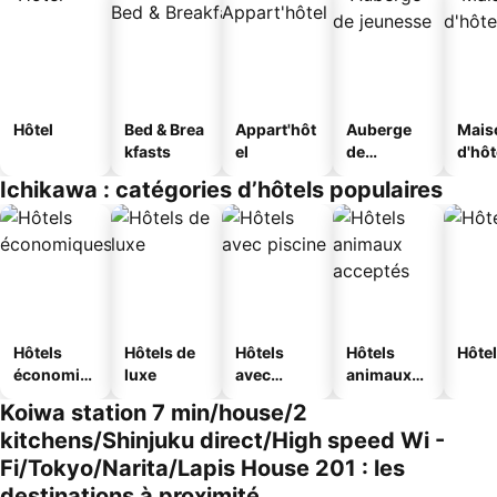
Hôtel
Bed & Brea
Appart'hôt
Auberge
Mais
kfasts
el
de
d'hô
jeunesse
Ichikawa : catégories d’hôtels populaires
Hôtels
Hôtels de
Hôtels
Hôtels
Hôtel
économiq
luxe
avec
animaux
ues
piscine
acceptés
Koiwa station 7 min/house/2
kitchens/Shinjuku direct/High speed Wi -
Fi/Tokyo/Narita/Lapis House 201 : les
destinations à proximité