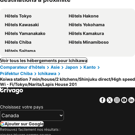
Hôtels Tokyo
Hôtels Hakone
Hôtels Kawasaki
Hôtels Yokohama
Hôtels Yamanakako
Hôtels Kamakura
Hôtels Chiba
Hôtels Minamiboso
Hôtels Saitama
Voir tous les hébergements pour Ichikawa
Comparateur d’hôtels
Asie
Japon
Kanto
Präfektur Chiba
Ichikawa
Koiwa station 7 min/house/2 kitchens/Shinjuku direct/High speed
Wi - Fi/Tokyo/Narita/Lapis House 201
Facebook
Twitter
Insta
Yo
Choisissez votre pays
Ajouter sur Google
Retrouvez facilement nos résultats :
ajoutez trivago comme source