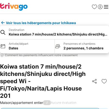
Favoris
Se con
Me
Voir tous les hébergements pour Ichikawa
Destination
Koiwa station 7 min/house/2 kitchens/Shinjuku direct/High 
Arrivée/départ
Personnes et chambres
Dates
2 personnes, 1 chambre
Comment les paiements influencent notre classement
Koiwa station 7 min/house/2
kitchens/Shinjuku direct/High
speed Wi -
Partager
Aj
Fi/Tokyo/Narita/Lapis House
201
Maison/appartement entier
/
Aucune évaluation