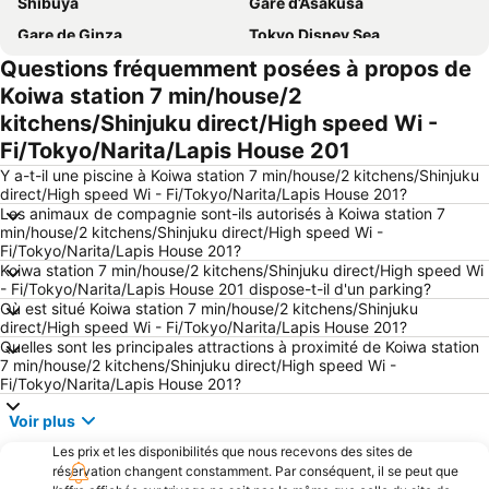
Shibuya
Gare d’Asakusa
Gare de Ginza
Tokyo Disney Sea
Questions fréquemment posées à propos de
Aéroport international de Tokyo-Haneda
Aéroport international de Narita
Koiwa station 7 min/house/2
Gare de Shinagawa
Haneda Airport International Terminal Station
kitchens/Shinjuku direct/High speed Wi -
Gare Ikebukuro
Gare d'Akihabara
Fi/Tokyo/Narita/Lapis House 201
Narita International Airport
Yokohama Station
Y a-t-il une piscine à Koiwa station 7 min/house/2 kitchens/Shinjuku
Gare d'Akasaka
Tokyo Cruise
direct/High speed Wi - Fi/Tokyo/Narita/Lapis House 201?
Les animaux de compagnie sont-ils autorisés à Koiwa station 7
Shinjuku Metro Station
Asakusa Metro Station
min/house/2 kitchens/Shinjuku direct/High speed Wi -
Fi/Tokyo/Narita/Lapis House 201?
Nippori Station
Ginza Metro Station
Koiwa station 7 min/house/2 kitchens/Shinjuku direct/High speed Wi
Shibuya Metro Station
Port de Tokyo
- Fi/Tokyo/Narita/Lapis House 201 dispose-t-il d'un parking?
Où est situé Koiwa station 7 min/house/2 kitchens/Shinjuku
Uneo
Gare de Roppongi
direct/High speed Wi - Fi/Tokyo/Narita/Lapis House 201?
Quelles sont les principales attractions à proximité de Koiwa station
Akasaka Mitsuke Station
Minato
7 min/house/2 kitchens/Shinjuku direct/High speed Wi -
Tokyo International Airport
Shinagawa
Fi/Tokyo/Narita/Lapis House 201?
Hamamatsucho station
Ueno Metro Station
Voir plus
Gare d'Ebisu
Tokyo Metro Station
Les prix et les disponibilités que nous recevons des sites de
réservation changent constamment. Par conséquent, il se peut que
Shimbashi Metro Station
Makuhari Messe