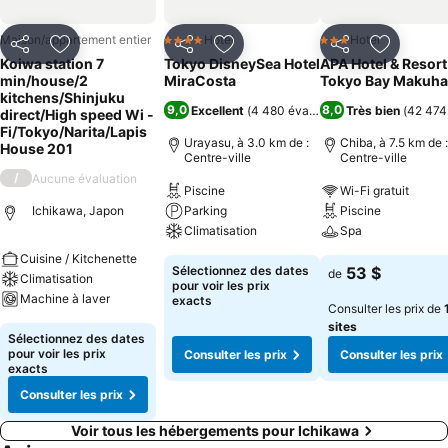
Maison/appartement entier
Hotel
Hotel
4 Étoiles
3 Étoiles
Partager
Ajouter à mes favoris
Partager
Ajouter à mes favoris
Partager
Ajouter à
Koiwa station 7
Tokyo DisneySea Hotel
APA Hotel & Resort
min/house/2
MiraCosta
Tokyo Bay Makuha
kitchens/Shinjuku
9,0
8,0
Excellent
(
4 480 évaluations
Très bien
)
(
42 474
direct/High speed Wi -
Fi/Tokyo/Narita/Lapis
Urayasu, à 3.0 km de :
Chiba, à 7.5 km de :
House 201
Centre-ville
Centre-ville
/
Aucune évaluation
Piscine
Wi-Fi gratuit
Ichikawa, Japon
Parking
Piscine
Climatisation
Spa
Cuisine / Kitchenette
Sélectionnez des dates
53 $
de
Climatisation
pour voir les prix
Machine à laver
exacts
Consulter les prix de
sites
Sélectionnez des dates
pour voir les prix
Consulter les prix
Consulter les prix
exacts
Consulter les prix
Voir tous les hébergements pour Ichikawa