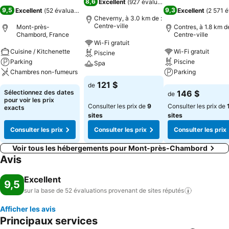
8,6
Excellent
(
927 évaluations
)
9,5
9,3
Excellent
(
52 évaluations
)
Excellent
(
2 571 é
Cheverny, à 3.0 km de :
Centre-ville
Mont-près-
Contres, à 1.8 km de
Chambord, France
Centre-ville
Wi-Fi gratuit
Cuisine / Kitchenette
Wi-Fi gratuit
Piscine
Parking
Piscine
Spa
Chambres non-fumeurs
Parking
121 $
de
Sélectionnez des dates
146 $
de
pour voir les prix
Consulter les prix de
9
Consulter les prix de
exacts
sites
sites
Consulter les prix
Consulter les prix
Consulter les prix
Voir tous les hébergements pour Mont-près-Chambord
Avis
Excellent
9,5
sur la base de 52 évaluations provenant de sites
réputés
Afficher les avis
Principaux services