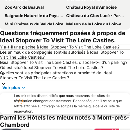
ZooParc de Beauval
Château Royal d'Amboise
Baignade Naturelle du Pays de Chambord
Château du Clos Lucé - Parc Leonardo da Vinci
Mini Châteaux du Val de Loire
Maison de la Loire du Loir-et-Cher
Questions fréquemment posées à propos de
Château de Chaumont
Château de Cheverny
Ideal Stopover To Visit The Loire Castles.
Y a-t-il une piscine à Ideal Stopover To Visit The Loire Castles.?
Les animaux de compagnie sont-ils autorisés à Ideal Stopover To
Visit The Loire Castles.?
Ideal Stopover To Visit The Loire Castles. dispose-t-il d'un parking?
Où est situé Ideal Stopover To Visit The Loire Castles.?
Quelles sont les principales attractions à proximité de Ideal
Stopover To Visit The Loire Castles.?
Voir plus
Les prix et les disponibilités que nous recevons des sites de
réservation changent constamment. Par conséquent, il se peut que
l’offre affichée sur trivago ne soit pas la même que celle du site de
réservation.
Parmi les Hôtels les mieux notés à Mont-près-
Chambord