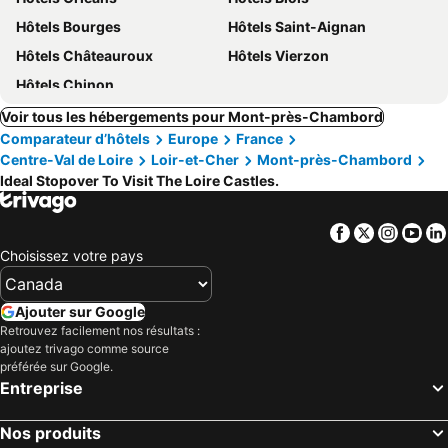
Hôtels Bourges
Hôtels Saint-Aignan
Hôtels Châteauroux
Hôtels Vierzon
Hôtels Chinon
Voir tous les hébergements pour Mont-près-Chambord
Comparateur d’hôtels
Europe
France
Centre-Val de Loire
Loir-et-Cher
Mont-près-Chambord
Ideal Stopover To Visit The Loire Castles.
Facebook
Twitter
Insta
Yo
Choisissez votre pays
Ajouter sur Google
Retrouvez facilement nos résultats :
ajoutez trivago comme source
préférée sur Google.
Entreprise
Nos produits