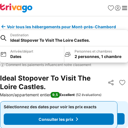
Favoris
Se con
Me
Voir tous les hébergements pour Mont-près-Chambord
Destination
Ideal Stopover To Visit The Loire Castles.
Arrivée/départ
Personnes et chambres
Dates
2 personnes, 1 chambre
Comment les paiements influencent notre classement
Ideal Stopover To Visit The
Loire Castles.
Partager
Aj
Maison/appartement entier
9,5
Excellent
(
52 évaluations
)
Sélectionnez des dates pour voir les prix exacts
Sélectionnez des dates pour voir les prix exacts
Consulter les prix
Consulter les prix