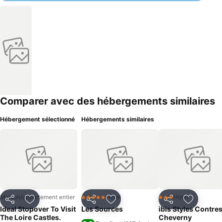
Comparer avec des hébergements similaires
Hébergement sélectionné
Hébergements similaires
Maison/appartement entier
Hotel
Hotel
5 Étoiles
3 Étoiles
Partager
Ajouter à mes favoris
Partager
Ajouter à mes favoris
Partager
Ajouter à
Ideal Stopover To Visit
Les Sources
ibis Styles Contre
The Loire Castles.
Cheverny