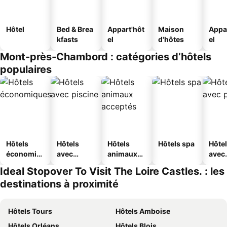
Hôtel
Bed & Brea
Appart'hôt
Maison
Appa
kfasts
el
d'hôtes
el
Mont-près-Chambord : catégories d’hôtels
populaires
Hôtels
Hôtels
Hôtels
Hôtels spa
Hôte
économiq
avec
animaux
avec
ues
piscine
acceptés
park
Ideal Stopover To Visit The Loire Castles. : les
destinations à proximité
Hôtels Tours
Hôtels Amboise
Hôtels Orléans
Hôtels Blois