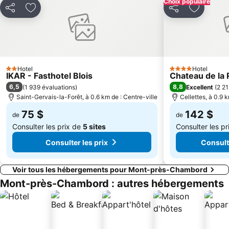
Choix populaire
Partager
Ajouter à mes favoris
Partager
Ajouter à
Hotel
Hotel
2 Étoiles
4 Étoiles
IKAR - Fasthotel Blois
Chateau de la 
6,5
8,8
(
1 939 évaluations
)
Excellent
(
2 21
Saint-Gervais-la-Forêt, à 0.6 km de : Centre-ville
Cellettes, à 0.9 k
75 $
142 $
de
de
Consulter les prix de
5 sites
Consulter les p
Consulter les prix
Consulte
Voir tous les hébergements pour Mont-près-Chambord
Mont-près-Chambord : autres hébergements