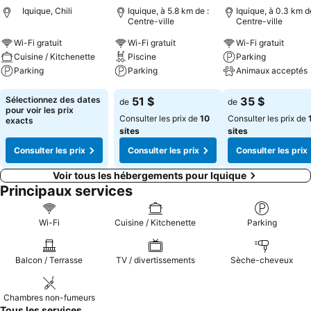
Iquique, Chili
Iquique, à 5.8 km de :
Iquique, à 0.3 km d
Centre-ville
Centre-ville
Wi-Fi gratuit
Wi-Fi gratuit
Wi-Fi gratuit
Cuisine / Kitchenette
Piscine
Parking
Parking
Parking
Animaux acceptés
Consulter les prix
Consulter les prix
Consulter les pri
Sélectionnez des dates
51 $
35 $
de
de
pour voir les prix
Consulter les prix de
10
Consulter les prix de
exacts
sites
sites
Consulter les prix
Consulter les prix
Consulter les prix
Voir tous les hébergements pour Iquique
Principaux services
Wi-Fi
Cuisine / Kitchenette
Parking
Balcon / Terrasse
TV / divertissements
Sèche-cheveux
Chambres non-fumeurs
Tous les services