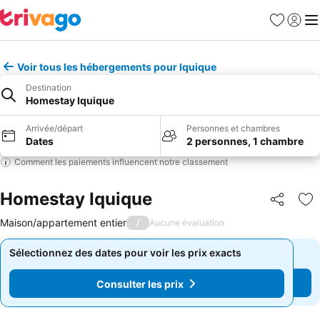
Favoris
Se con
Me
Voir tous les hébergements pour Iquique
Destination
Homestay Iquique
Arrivée/départ
Personnes et chambres
Dates
2 personnes, 1 chambre
Comment les paiements influencent notre classement
Homestay Iquique
Partager
Aj
Maison/appartement entier
/
Aucune évaluation
Sélectionnez des dates pour voir les prix exacts
Sélectionnez des dates pour voir les prix exacts
Consulter les prix
Consulter les prix