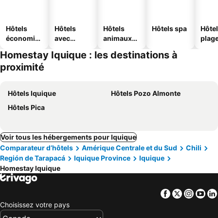
Hôtels
Hôtels
Hôtels
Hôtels spa
Hôtel
économiq
avec
animaux
plag
ues
piscine
acceptés
Homestay Iquique : les destinations à
proximité
Hôtels Iquique
Hôtels Pozo Almonte
Hôtels Pica
Voir tous les hébergements pour Iquique
Comparateur d’hôtels
Amérique Centrale et du Sud
Chili
Región de Tarapacá
Iquique Province
Iquique
Homestay Iquique
Facebook
Twitter
Insta
Yo
Choisissez votre pays