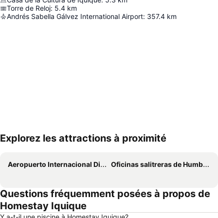
Torre de Reloj
:
5.4
km
Andrés Sabella Gálvez International Airport
:
357.4
km
Explorez les attractions à proximité
Agrandir la carte
Aeropuerto Internacional Diego Aracena
Oficinas salitreras de Humberstone y Santa Laura
Questions fréquemment posées à propos de
Homestay Iquique
Y a-t-il une piscine à Homestay Iquique?