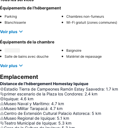
Équipements de l’hébergement
Parking
Chambres non-fumeurs
Blanchisserie
Wi-Fi gratuit (zones communes)
Voir plus
Équipements de la chambre
Baignoire
Salle de bains avec douche
Matériel de repassage
Voir plus
Emplacement
Distance de l’hébergement Homestay Iquique
Estadio Tierra de Campeones Ramón Estay Saavedra
:
1.7
km
primer escenario de la Plaza los Condores
:
2.4
km
Iquique
:
4.6
km
Museo Naval y Marítimo
:
4.7
km
Museo Militar Tarapacá
:
4.7
km
Centro de Extensión Cultural Palacio Astoreca
:
5
km
Museo Regional de Iquique
:
5.1
km
Teatro Municipal de Iquique
:
5.3
km
Casa de la Cultura de Iquique
:
5.3
km