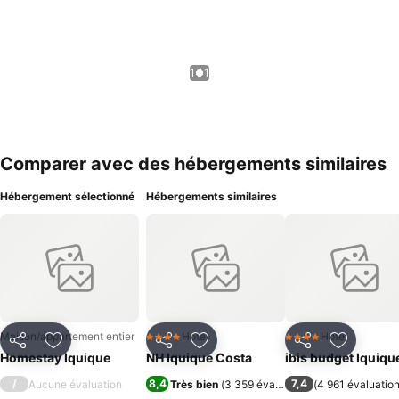
1 / 1
Comparer avec des hébergements similaires
Hébergement sélectionné
Hébergements similaires
Maison/appartement entier
Hotel
Hotel
4 Étoiles
4 Étoiles
Partager
Ajouter à mes favoris
Partager
Ajouter à mes favoris
Partager
Ajouter à
Homestay Iquique
NH Iquique Costa
ibis budget Iquiqu
/
8,4
7,4
Aucune évaluation
Très bien
(
3 359 évaluations
(
)
4 961 évaluatio