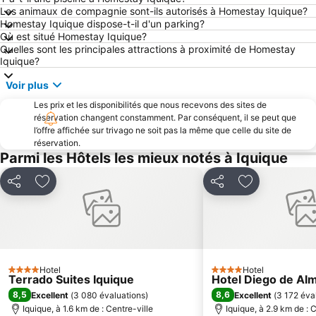
Les animaux de compagnie sont-ils autorisés à Homestay Iquique?
Homestay Iquique dispose-t-il d'un parking?
Où est situé Homestay Iquique?
Quelles sont les principales attractions à proximité de Homestay
Iquique?
Voir plus
Les prix et les disponibilités que nous recevons des sites de
réservation changent constamment. Par conséquent, il se peut que
l’offre affichée sur trivago ne soit pas la même que celle du site de
réservation.
Parmi les Hôtels les mieux notés à Iquique
Partager
Ajouter à mes favoris
Partager
Ajouter à mes
Hotel
Hotel
4 Étoiles
4 Étoiles
Terrado Suites Iquique
Hotel Diego de Al
8,5
8,6
Excellent
(
3 080 évaluations
)
Excellent
(
3 172 éva
Iquique, à 1.6 km de : Centre-ville
Iquique, à 2.9 km de : 