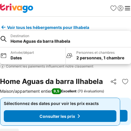
Favoris
Se con
Me
Voir tous les hébergements pour Ilhabela
Destination
Home Aguas da barra Ilhabela
Arrivée/départ
Personnes et chambres
Dates
2 personnes, 1 chambre
Comment les paiements influencent notre classement
Home Aguas da barra Ilhabela
Partager
Aj
Maison/appartement entier
9,5
Excellent
(
70 évaluations
)
Sélectionnez des dates pour voir les prix exacts
Sélectionnez des dates pour voir les prix exacts
Consulter les prix
Consulter les prix