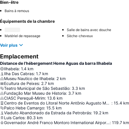
Bien-être
Bains à remous
Équipements de la chambre
Salle de bains avec douche
Matériel de repassage
Sèche-cheveux
Voir plus
Emplacement
Distance de l’hébergement Home Aguas da barra Ilhabela
Ilhabela
:
1.4
km
Ilha Das Cabras
:
1.7
km
Museu Nautico de Ilhabela
:
2
km
Ecultura de Peixes
:
2.7
km
Teatro Municipal de São Sebastião
:
3.3
km
Fundação Mar Museu de Historia
:
3.7
km
CIASC Perequê-Mirim
:
13.6
km
Centro de Eventos do Litoral Norte Antônio Augusto Matheus
:
15.4
km
Palco Hebe Camargo
:
15.5
km
Viaduto Abandonado da Estrada da Petrobrás
:
19.2
km
Luis Carlos
:
80.3
km
Governador André Franco Montoro International Airport Of Cumbica/Guarulhos/São Paulo
:
119.7
km