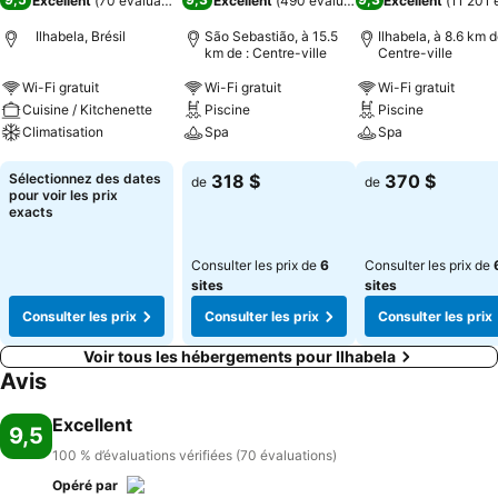
Excellent
(
70 évaluations
)
Excellent
(
490 évaluations
)
Excellent
(
11 201 
Ilhabela, Brésil
São Sebastião, à 15.5
Ilhabela, à 8.6 km d
km de : Centre-ville
Centre-ville
Wi-Fi gratuit
Wi-Fi gratuit
Wi-Fi gratuit
Cuisine / Kitchenette
Piscine
Piscine
Climatisation
Spa
Spa
Consulter les prix
Consulter les prix
Consulter les pri
Sélectionnez des dates
318 $
370 $
de
de
pour voir les prix
exacts
Consulter les prix de
6
Consulter les prix de
sites
sites
Consulter les prix
Consulter les prix
Consulter les prix
Voir tous les hébergements pour Ilhabela
Avis
Excellent
9,5
100 % d’évaluations vérifiées (70 évaluations)
Opéré par