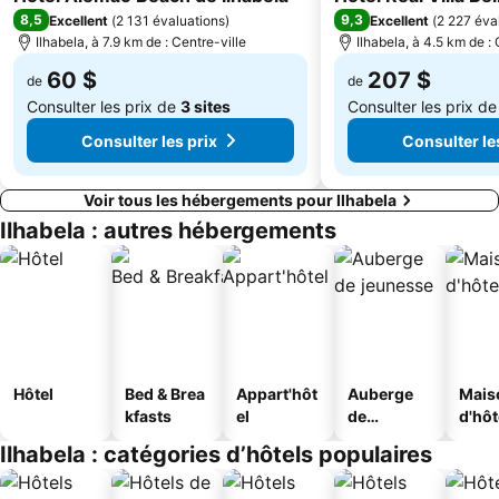
8,5
9,3
Excellent
(
2 131 évaluations
)
Excellent
(
2 227 éva
Ilhabela, à 7.9 km de : Centre-ville
Ilhabela, à 4.5 km de : 
60 $
207 $
de
de
Consulter les prix de
3 sites
Consulter les prix d
Consulter les prix
Consulter le
Voir tous les hébergements pour Ilhabela
Ilhabela : autres hébergements
Hôtel
Bed & Brea
Appart'hôt
Auberge
Mais
kfasts
el
de
d'hô
jeunesse
Ilhabela : catégories d’hôtels populaires