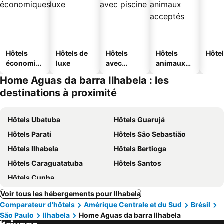
Hôtels
Hôtels de
Hôtels
Hôtels
Hôtel
économiq
luxe
avec
animaux
ues
piscine
acceptés
Home Aguas da barra Ilhabela : les
destinations à proximité
Hôtels Ubatuba
Hôtels Guarujá
Hôtels Parati
Hôtels São Sebastião
Hôtels Ilhabela
Hôtels Bertioga
Hôtels Caraguatatuba
Hôtels Santos
Hôtels Cunha
Voir tous les hébergements pour Ilhabela
Comparateur d’hôtels
Amérique Centrale et du Sud
Brésil
São Paulo
Ilhabela
Home Aguas da barra Ilhabela