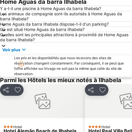
Home Aguas da barra Ilhabela
Y a-t-il une piscine à Home Aguas da barra Ilhabela?
Les animaux de compagnie sont-ils autorisés à Home Aguas da
barra Ilhabela?
Home Aguas da barra Ilhabela dispose-t-il d'un parking?
Où est situé Home Aguas da barra Ilhabela?
Quelles sont les principales attractions à proximité de Home Aguas
da barra Ilhabela?
Voir plus
Les prix et les disponibilités que nous recevons des sites de
réservation changent constamment. Par conséquent, il se peut que
l’offre affichée sur trivago ne soit pas la même que celle du site de
réservation.
Parmi les Hôtels les mieux notés à Ilhabela
Partager
Ajouter à mes favoris
Partager
Ajouter à mes
Hotel
Hotel
3 Étoiles
4 Étoiles
Hotel Alemão Beach de Ilhabela
Hotel Real Villa Bel