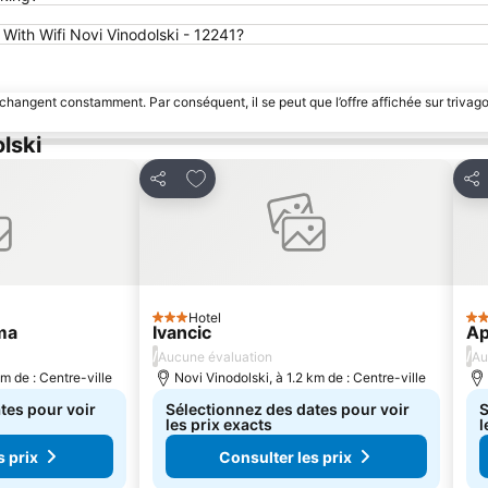
 With Wifi Novi Vinodolski - 12241?
 changent constamment. Par conséquent, il se peut que l’offre affichée sur trivago
lski
avoris
Ajouter à mes favoris
Partager
Par
Hotel
3 Étoiles
4 É
ma
Ivancic
Ap
/
/
Aucune évaluation
Au
km de : Centre-ville
Novi Vinodolski, à 1.2 km de : Centre-ville
tes pour voir
Sélectionnez des dates pour voir
S
les prix exacts
l
s prix
Consulter les prix