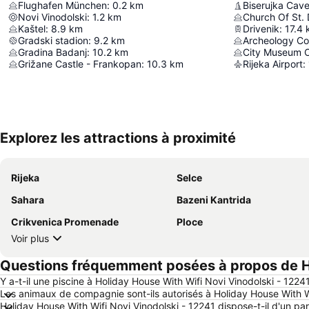
Flughafen München
:
0.2
km
Biserujka Cav
Novi Vinodolski
:
1.2
km
Church Of St.
Kaštel
:
8.9
km
Drivenik
:
17.4
Gradski stadion
:
9.2
km
Gradina Badanj
:
10.2
km
City Museum O
Grižane Castle - Frankopan
:
10.3
km
Rijeka Airport
:
Explorez les attractions à proximité
Rijeka
Selce
Sahara
Bazeni Kantrida
Crikvenica Promenade
Ploce
Voir plus
Questions fréquemment posées à propos de Ho
Y a-t-il une piscine à Holiday House With Wifi Novi Vinodolski - 1224
Les animaux de compagnie sont-ils autorisés à Holiday House With W
Holiday House With Wifi Novi Vinodolski - 12241 dispose-t-il d'un pa