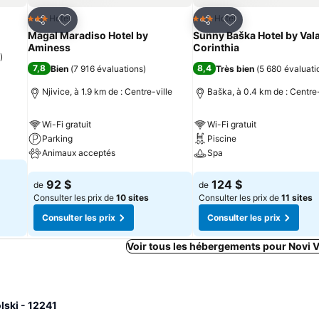
is
Ajouter à mes favoris
Ajouter à mes fav
Hotel
Hotel
3 Étoiles
3 Étoiles
Partager
Partager
Magal Maradiso Hotel by
Sunny Baška Hotel by Vala
Aminess
Corinthia
)
7,8
8,4
Bien
(
7 916 évaluations
)
Très bien
(
5 680 évaluati
Njivice, à 1.9 km de : Centre-ville
Baška, à 0.4 km de : Centre-
Wi-Fi gratuit
Wi-Fi gratuit
Parking
Piscine
Animaux acceptés
Spa
Consulter les prix
Consulter les prix
92 $
124 $
de
de
Consulter les prix de
10 sites
Consulter les prix de
11 sites
Consulter les prix
Consulter les prix
Voir tous les hébergements pour Novi 
lski - 12241