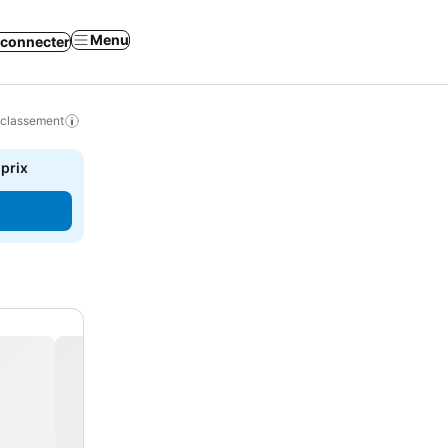
Menu
 connecter
 classement
 prix