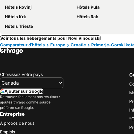
Hôtels Rovinj
Hôtels Pula
Hôtels Krk
Hôtels Rab
Hôtels Trieste
Voir tous les hébergements pour Novi Vinodolski
Comparateur d’hôtels
Europe
Croatie
Primorje-Gorski kot
Choisissez votre pays
Co
Co
Ajouter sur Google
Me
Retrouvez facilement nos résultats :
Pr
ajoutez trivago comme source
préférée sur Google.
In
Entreprise
*C
À propos de nous
Pr
Emplois