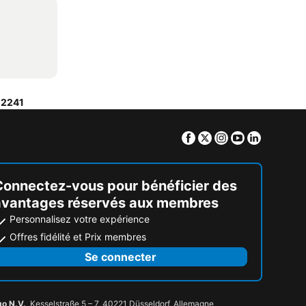
12241
Facebook
Twitter
Instagram
Youtube
Linkedin
Connectez-vous pour bénéficier des
avantages réservés aux membres
Personnalisez votre expérience
Offres fidélité et Prix membres
Se connecter
go N.V.
, Kesselstraße 5 – 7, 40221 Düsseldorf, Allemagne