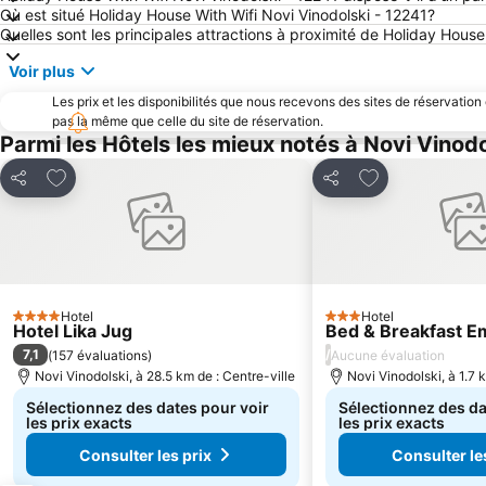
Où est situé Holiday House With Wifi Novi Vinodolski - 12241?
Quelles sont les principales attractions à proximité de Holiday House
Voir plus
Les prix et les disponibilités que nous recevons des sites de réservation
pas la même que celle du site de réservation.
Parmi les Hôtels les mieux notés à Novi Vinodo
Ajouter à mes favoris
Ajouter à mes f
Partager
Partager
Hotel
Hotel
4 Étoiles
3 Étoiles
Hotel Lika Jug
Bed & Breakfast E
7,1
/
(
157 évaluations
)
Aucune évaluation
Novi Vinodolski, à 28.5 km de : Centre-ville
Novi Vinodolski, à 1.7 
Sélectionnez des dates pour voir
Sélectionnez des da
les prix exacts
les prix exacts
Consulter les prix
Consulter le