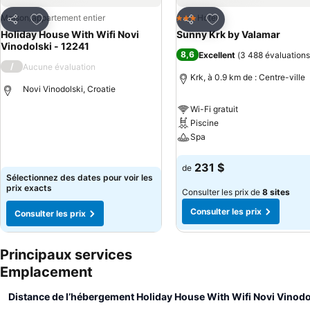
Ajouter à mes favoris
Ajouter à mes favor
Maison/appartement entier
Hotel
3 Étoiles
Partager
Partager
Holiday House With Wifi Novi
Sunny Krk by Valamar
Vinodolski - 12241
8,6
Excellent
(
3 488 évaluations
/
Aucune évaluation
Krk, à 0.9 km de : Centre-ville
Novi Vinodolski, Croatie
Wi-Fi gratuit
Piscine
Consulter les prix
Spa
Consulter les prix
231 $
de
Sélectionnez des dates pour voir les
prix exacts
Consulter les prix de
8 sites
Consulter les prix
Consulter les prix
Principaux services
Emplacement
Distance de l’hébergement Holiday House With Wifi Novi Vinodo