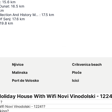
e
:
15.6
km
 Dunat
:
16.5
km
km
Archeology Collection And History Museum And Monastery
:
17.5
km
f Senj
:
17.6
km
19.8
km
Agrandir la carte
Njivice
Crikvenica beach
Malinska
Ploče
Port de Volosko
Icici
liday House With Wifi Novi Vinodolski - 122
1?
ifi Novi Vinodolski - 12241?
rking?