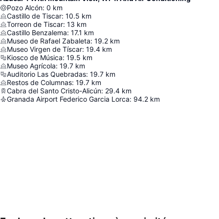
Pozo Alcón
:
0
km
Castillo de Tiscar
:
10.5
km
Torreon de Tiscar
:
13
km
Castillo Benzalema
:
17.1
km
Museo de Rafael Zabaleta
:
19.2
km
Museo Virgen de Tíscar
:
19.4
km
Kiosco de Música
:
19.5
km
Museo Agrícola
:
19.7
km
Auditorio Las Quebradas
:
19.7
km
Restos de Columnas
:
19.7
km
Cabra del Santo Cristo-Alicún
:
29.4
km
Granada Airport Federico Garcia Lorca
:
94.2
km