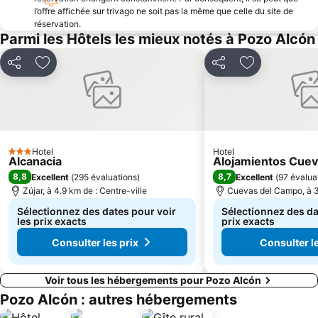
l’offre affichée sur trivago ne soit pas la même que celle du site de
réservation.
Parmi les Hôtels les mieux notés à Pozo Alcón
Partager
Ajouter à mes favoris
Partager
Ajouter à mes
Hotel
Hotel
3 Étoiles
Alcanacia
Alojamientos Cue
8,8
8,7
Excellent
(
295 évaluations
)
Excellent
(
97 évalua
Zújar, à 4.9 km de : Centre-ville
Cuevas del Campo, à 3.
Sélectionnez des dates pour voir
Sélectionnez des da
les prix exacts
prix exacts
Consulter les prix
Consulter le
Voir tous les hébergements pour Pozo Alcón
Pozo Alcón : autres hébergements