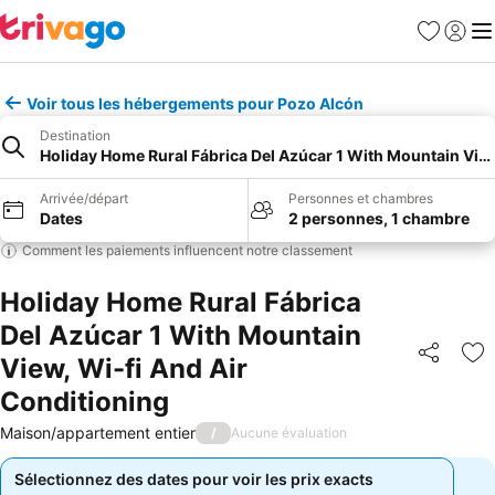
Favoris
Se con
Me
Voir tous les hébergements pour Pozo Alcón
Destination
Holiday Home Rural Fábrica Del Azúcar 1 With Mountain View
Arrivée/départ
Personnes et chambres
Dates
2 personnes, 1 chambre
Comment les paiements influencent notre classement
Holiday Home Rural Fábrica
Del Azúcar 1 With Mountain
View, Wi-fi And Air
Partager
Aj
Conditioning
Maison/appartement entier
/
Aucune évaluation
Sélectionnez des dates pour voir les prix exacts
Sélectionnez des dates pour voir les prix exacts