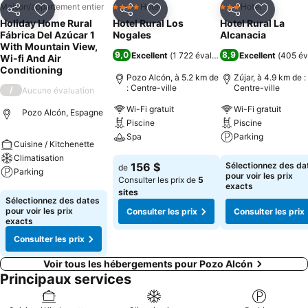
Maison/appartement entier
Hotel
Hotel
4 Étoiles
3 Étoiles
Partager
Ajouter à mes favoris
Partager
Ajouter à mes favoris
Partager
Ajouter à
Holiday Home Rural
Hotel Rural Los
Hotel Rural La
Fábrica Del Azúcar 1
Nogales
Alcanacia
With Mountain View,
9,0
8,9
Excellent
(
1 722 évaluations
Excellent
)
(
405 év
Wi-fi And Air
Conditioning
Pozo Alcón, à 5.2 km de
Zújar, à 4.9 km de :
: Centre-ville
Centre-ville
/
Aucune évaluation
Wi-Fi gratuit
Wi-Fi gratuit
Pozo Alcón, Espagne
Piscine
Piscine
Spa
Parking
Cuisine / Kitchenette
Climatisation
Consulter les prix
Consulter les pri
156 $
Sélectionnez des da
de
Parking
pour voir les prix
Consulter les prix de
5
exacts
sites
Consulter les prix
Sélectionnez des dates
pour voir les prix
Consulter les prix
Consulter les prix
exacts
Consulter les prix
Voir tous les hébergements pour Pozo Alcón
Principaux services