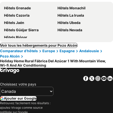
Hôtels Grenade
Hôtels Monachil
Hôtels Cazorla
Hôtels La Iruela
Hôtels Jaén
Hôtels Ubeda
Hôtels Güéjar Sierra
Hôtels Nevada
Hôtels Riópar
Voir tous les hébergements pour Pozo Alcón
Comparateur d’hôtels
Europe
Espagne
Andalousie
Pozo Alcón
Holiday Home Rural Fábrica Del Azúcar 1 With Mountain View,
Wi-fi And Air Conditioning
Facebook
Twitter
Insta
Yo
Choisissez votre pays
Ajouter sur Google
Retrouvez facilement nos résultats :
ajoutez trivago comme source
préférée sur Google.