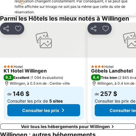
réservation changent constamment. Par conséquent, il se peut que
l’offre affichée sur trivago ne soit pas la même que celle du site de
réservation.
Parmi les Hôtels les mieux notés à Willingen
Partager
Ajouter à mes favoris
Partager
Ajouter à mes
Hotel
Hotel
3 Étoiles
4 Étoiles
K1 Hotel Willingen
Göbels Landhotel
9,2
8,4
Excellent
(
1 094 évaluations
)
Très bien
(
2 845 éva
Willingen, à 0.5 km de : Centre-ville
Willingen, à 0.4 km de 
146 $
257 $
de
de
Consulter les prix de
5 sites
Consulter les prix d
Consulter les prix
Consulter le
Voir tous les hébergements pour Willingen
Willingen : autres hébergements