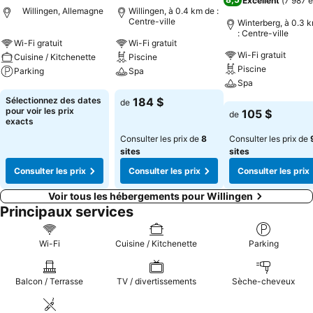
Excellent
(
7 987 é
Willingen, Allemagne
Willingen, à 0.4 km de :
Centre-ville
Winterberg, à 0.3 
: Centre-ville
Wi-Fi gratuit
Wi-Fi gratuit
Wi-Fi gratuit
Cuisine / Kitchenette
Piscine
Piscine
Parking
Spa
Spa
Consulter les prix
Consulter les prix
Sélectionnez des dates
184 $
de
Consulter les pri
pour voir les prix
105 $
de
exacts
Consulter les prix de
8
Consulter les prix de
sites
sites
Consulter les prix
Consulter les prix
Consulter les prix
Voir tous les hébergements pour Willingen
Principaux services
Wi-Fi
Cuisine / Kitchenette
Parking
Balcon / Terrasse
TV / divertissements
Sèche-cheveux