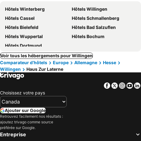
Hôtels Winterberg
Hôtels Willingen
Hôtels Cassel
Hôtels Schmallenberg
Hôtels Bielefeld
Hôtels Bad Salzuflen
Hôtels Wuppertal
Hôtels Bochum
Hôtels Dortmund
Voir tous les hébergements pour Willingen
Comparateur d’hôtels
Europe
Allemagne
Hesse
Willingen
Haus Zur Laterne
Facebook
Twitter
Insta
Yo
Choisissez votre pays
Ajouter sur Google
Retrouvez facilement nos résultats :
ajoutez trivago comme source
préférée sur Google.
Entreprise