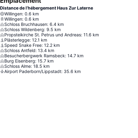
Emplacement
Distance de l’hébergement Haus Zur Laterne
Willingen
:
0.6
km
Willingen
:
0.6
km
Schloss Bruchhausen
:
6.4
km
Schloss Wildenberg
:
9.5
km
Propsteikirche St. Petrus und Andreas
:
11.6
km
Plästerlegge
:
12.1
km
Speed Snake Free
:
12.2
km
Schloss Antfeld
:
13.4
km
Besucherbergwerk Ramsbeck
:
14.7
km
Burg Eisenberg
:
15.7
km
Schloss Alme
:
18.5
km
Airport Paderborn/Lippstadt
:
35.6
km