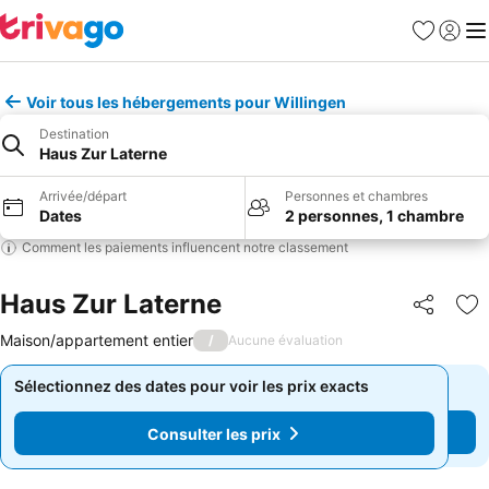
Favoris
Se con
Me
Voir tous les hébergements pour Willingen
Destination
Haus Zur Laterne
Arrivée/départ
Personnes et chambres
Dates
2 personnes, 1 chambre
Comment les paiements influencent notre classement
Haus Zur Laterne
Partager
Aj
Maison/appartement entier
/
Aucune évaluation
Sélectionnez des dates pour voir les prix exacts
Sélectionnez des dates pour voir les prix exacts
Consulter les prix
Consulter les prix