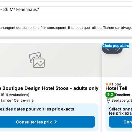
i - 36 M² Ferienhaus?
 changent constamment. Par conséquent, il se peut que l’offre affichée sur trivago
Choix populaire
 à mes favoris
Ajouter
Partager
Hotel
2 Étoiles
 Boutique Design Hotel Stoos - adults only
Hotel Tell
9,3
(
519 évaluations
)
Excellent
6 km de : Centre-ville
Seelisberg, à
ez des dates pour voir les prix exacts
Sélectionne
les prix ex
Consulter les prix
Cons