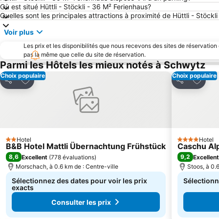
Où est situé Hüttli - Stöckli - 36 M² Ferienhaus?
Quelles sont les principales attractions à proximité de Hüttli - Stöckl
Voir plus
Les prix et les disponibilités que nous recevons des sites de réservation
pas la même que celle du site de réservation.
Parmi les Hôtels les mieux notés à Schwytz
Choix populaire
Choix populaire
Ajouter à mes favoris
Ajouter
Partager
Partager
Hotel
Hotel
2 Étoiles
4 Étoiles
B&B Hotel Mattli Übernachtung Frühstück
Caschu Alp
8,6
9,2
Excellent
(
778 évaluations
)
Excellent
Morschach, à 0.6 km de : Centre-ville
Stoos, à 0.
Sélectionnez des dates pour voir les prix
Sélectionn
exacts
Consulter les prix