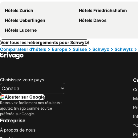
Hôtels Zurich
Hôtels Friedrichshafen
Hôtels Ueberlingen
Hôtels Davos
Hôtels Lucerne
Voir tous les hébergements pour Schwytz
Comparateur d’hôtels
Europe
Suisse
Schwyz
Schwytz
Choisissez votre pays
Co
Co
Ajouter sur Google
Me
Retrouvez facilement nos résultats :
Pr
ajoutez trivago comme source
préférée sur Google.
In
Entreprise
*C
À propos de nous
Pr