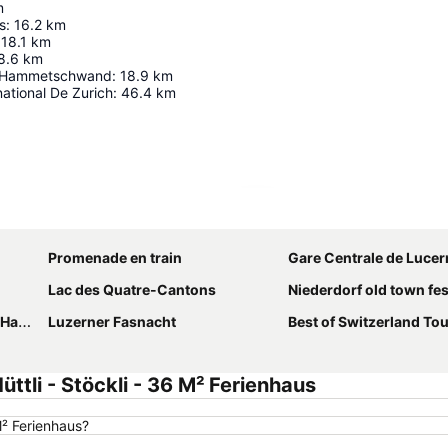
m
s
:
16.2
km
18.1
km
8.6
km
 Hammetschwand
:
18.9
km
national De Zurich
:
46.4
km
Agrandir la carte
Promenade en train
Gare Centrale de Lucer
Lac des Quatre-Cantons
Niederdorf old town fes
berg
Luzerner Fasnacht
Best of Switzerland To
tli - Stöckli - 36 M² Ferienhaus
M² Ferienhaus?