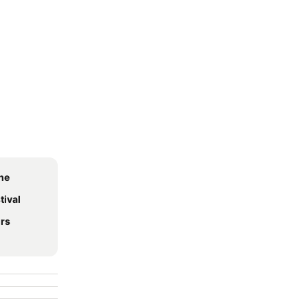
ne
tival
urs