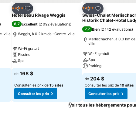
is
Ajouter à mes favoris
Ajouter à mes fav
Hotel
Hotel
4 Étoiles
4 Étoiles
Partager
Partager
Hotel Beau Rivage Weggis
Swiss-Chalet Merlischac
Historik Chalet-Hotel Lod
8,7
)
Excellent
(
2 092 évaluations
)
7,7
Bien
(
2 142 évaluations
)
e-ville
Weggis, à 0.2 km de : Centre-ville
Merlischachen, à 0.0 km de 
ville
Wi-Fi gratuit
Wi-Fi gratuit
Piscine
Spa
Spa
Parking
168 $
de
204 $
de
Consulter les prix de
15 sites
Consulter les prix de
10 sites
Consulter les prix
Consulter les prix
Voir tous les hébergements pou