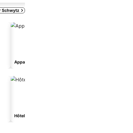
r Schwytz
Appart’hôtel
Hôtels spa
Hôtels de plage