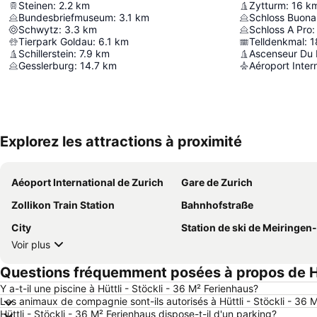
Steinen
:
2.2
km
Zytturm
:
16
k
Bundesbriefmuseum
:
3.1
km
Schloss Buona
Schwytz
:
3.3
km
Schloss A Pro
:
Tierpark Goldau
:
6.1
km
Telldenkmal
:
1
Schillerstein
:
7.9
km
Ascenseur Du
Gesslerburg
:
14.7
km
Aéroport Inter
Explorez les attractions à proximité
Aéoport International de Zurich
Gare de Zurich
Zollikon Train Station
Bahnhofstraße
City
Station de ski de Meiringen-Hasli
Voir plus
Questions fréquemment posées à propos de Hüt
Y a-t-il une piscine à Hüttli - Stöckli - 36 M² Ferienhaus?
Les animaux de compagnie sont-ils autorisés à Hüttli - Stöckli - 36 
Hüttli - Stöckli - 36 M² Ferienhaus dispose-t-il d'un parking?