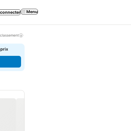
Menu
 connecter
 classement
 prix