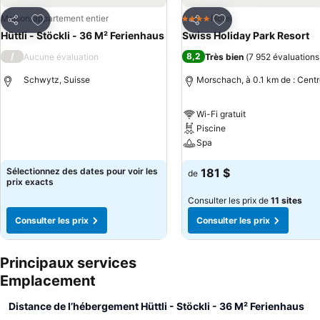
Ajouter à mes favoris
Ajouter à mes favor
Maison/appartement entier
Hotel
4 Étoiles
Partager
Partager
Hüttli - Stöckli - 36 M² Ferienhaus
Swiss Holiday Park Resort
/
8,2
Aucune évaluation
Très bien
(
7 952 évaluations
Schwytz, Suisse
Morschach, à 0.1 km de : Centr
Wi-Fi gratuit
Piscine
Spa
Sélectionnez des dates pour voir les
181 $
de
prix exacts
Consulter les prix de
11 sites
Consulter les prix
Consulter les prix
Principaux services
Emplacement
Distance de l’hébergement Hüttli - Stöckli - 36 M² Ferienhaus