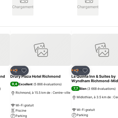
Chargement
Chargement
is
Ajouter à mes favoris
Ajouter à mes fav
Hotel
Hotel
3 Étoiles
3 Étoiles
Partager
Partager
ond
Drury Plaza Hotel Richmond
La Quinta Inn & Suites by
Wyndham Richmond-Midl
9,4
Excellent
(
5 866 évaluations
)
7,7
)
Bien
(
3 668 évaluations
)
Richmond, à 15.5 km de : Centre-ville
Midlothian, à 3.5 km de : Ce
Wi-Fi gratuit
Wi-Fi gratuit
Piscine
Parking
Parking