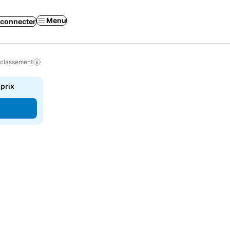
Menu
 connecter
 classement
 prix