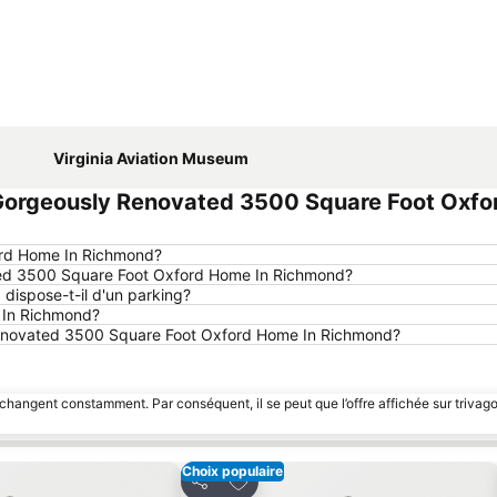
Agrandir la carte
Virginia Aviation Museum
Gorgeously Renovated 3500 Square Foot Oxf
ord Home In Richmond?
ted 3500 Square Foot Oxford Home In Richmond?
ispose-t-il d'un parking?
 In Richmond?
y Renovated 3500 Square Foot Oxford Home In Richmond?
 changent constamment. Par conséquent, il se peut que l’offre affichée sur trivago
Choix populaire
avoris
Ajouter à mes favoris
Partager