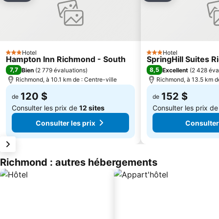
Hotel
Hotel
3 Étoiles
3 Étoiles
Hampton Inn Richmond - South
SpringHill Suites
7,7
8,5
Bien
(
2 779 évaluations
)
Excellent
(
2 428 éva
Richmond, à 10.1 km de : Centre-ville
Richmond, à 13.5 km de
120 $
152 $
de
de
Consulter les prix de
12 sites
Consulter les prix d
Consulter les prix
Consulter 
Richmond : autres hébergements