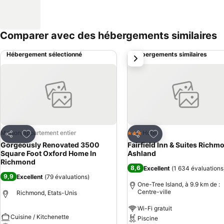
Comparer avec des hébergements similaires
Hébergement sélectionné
Hébergements similaires
suivant
Ajouter à mes favoris
Ajouter à mes favor
Maison/appartement entier
Hotel
3 Étoiles
Partager
Partager
Gorgeously Renovated 3500
Fairfield Inn & Suites Richm
Square Foot Oxford Home In
Ashland
Richmond
8,6
Excellent
(
1 634 évaluations
9,9
Excellent
(
79 évaluations
)
One-Tree Island, à 9.9 km de :
Centre-ville
Richmond, Etats-Unis
Wi-Fi gratuit
Cuisine / Kitchenette
Piscine