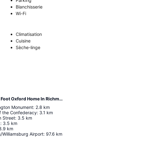
Parking
Blanchisserie
Wi-Fi
Climatisation
Cuisine
Sèche-linge
Distance de l’hébergement Gorgeously Renovated 3500 Square Foot Oxford Home In Richmond
ington Monument
:
2.8
km
f the Confederacy
:
3.1
km
 Street
:
3.5
km
g
:
3.5
km
3.9
km
Williamsburg Airport
:
97.6
km