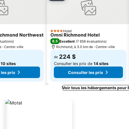
Hotel
4 Étoiles
 Richmond Northwest
Omni Richmond Hotel
8,5
luations
)
Excellent
(
7 656 évaluations
)
 : Centre-ville
Richmond, à 3.0 km de : Centre-ville
224 $
de
e
10 sites
Consulter les prix de
14 sites
les prix
Consulter les prix
Voir tous les hébergements pour