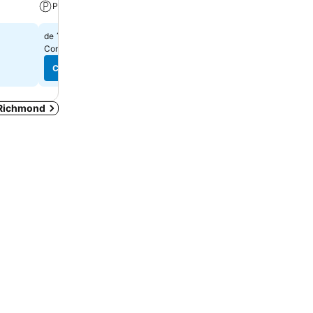
Parking
Climatisation
136 $
123 $
de
de
Consulter les prix de
10 sites
Consulter les prix de
12 sit
Consulter les prix
Consulter les prix
 Richmond