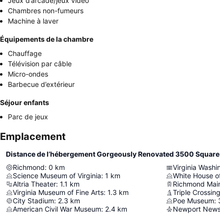
Jeux d’arcade/jeux vidéo
Chambres non-fumeurs
Machine à laver
Équipements de la chambre
Chauffage
Télévision par câble
Micro-ondes
Barbecue d’extérieur
Séjour enfants
Parc de jeux
Emplacement
Richmond
:
0
km
Virginia Wash
Science Museum of Virginia
:
1
km
White House o
Altria Theater
:
1.1
km
Richmond Main
Virginia Museum of Fine Arts
:
1.3
km
Triple Crossin
City Stadium
:
2.3
km
Poe Museum
:
American Civil War Museum
:
2.4
km
Newport News/