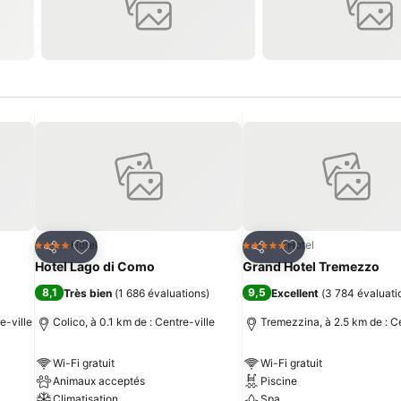
is
Ajouter à mes favoris
Ajouter à mes fav
Hotel
Hotel
4 Étoiles
5 Étoiles
Partager
Partager
Hotel Lago di Como
Grand Hotel Tremezzo
8,1
9,5
)
Très bien
(
1 686 évaluations
)
Excellent
(
3 784 évaluati
e-ville
Colico, à 0.1 km de : Centre-ville
Tremezzina, à 2.5 km de : Ce
Wi-Fi gratuit
Wi-Fi gratuit
Animaux acceptés
Piscine
Climatisation
Spa