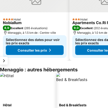
Hotel
Hotel
4 Étoiles
3 Étoiles
Nobiallum
Apartments Co.Ri
8,9
9,0
Excellent
(
265 évaluations
)
Excellent
(
202 évalu
Menaggio, à 1.5 km de : Centre-ville
Menaggio, à 1.0 km de 
Sélectionnez des dates pour voir
Sélectionnez des da
les prix exacts
les prix exacts
Consulter les prix
Consulter le
Menaggio : autres hébergements
Hôtel
Bed & Breakfasts