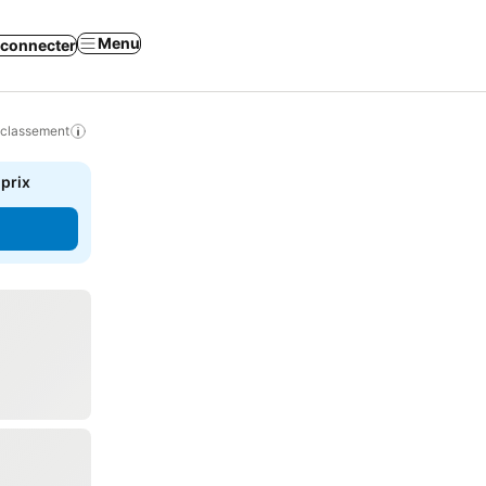
Menu
 connecter
 classement
 prix