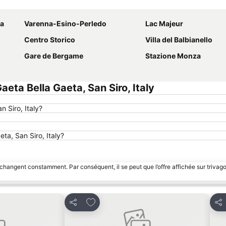
Agrandir la carte
a
Varenna-Esino-Perledo
Lac Majeur
Centro Storico
Villa del Balbianello
Gare de Bergame
Stazione Monza
ta Bella Gaeta, San Siro, Italy
 Siro, Italy?
eta, San Siro, Italy?
 changent constamment. Par conséquent, il se peut que l’offre affichée sur trivago
avoris
Ajouter à mes favoris
Partager
Par