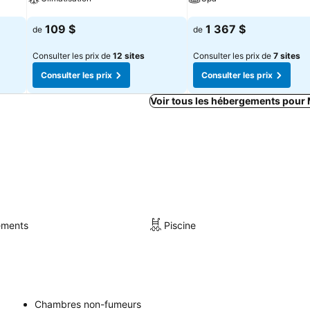
Consulter les prix
Consulter les prix
109 $
1 367 $
de
de
Consulter les prix de
12 sites
Consulter les prix de
7 sites
Consulter les prix
Consulter les prix
Voir tous les hébergements pour
sements
Piscine
Chambres non-fumeurs