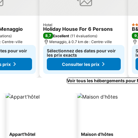
Hotel
3 É
 Menaggio
Holiday House For 6 Persons
B&
8,7
9,
ations
)
Excellent
(
11 évaluations
)
: Centre-ville
Menaggio, à 0.7 km de : Centre-ville
tes pour voir
Sélectionnez des dates pour voir
S
les prix exacts
l
s prix
Consulter les prix
Voir tous les hébergements pour
Appart'hôtel
Maison d'hôtes