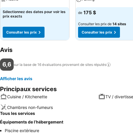
Consulter les prix
Consulter les prix
Sélectionnez des dates pour voir les
175 $
de
prix exacts
Consulter les prix de
14 sites
Consulter les prix
Consulter les prix
Avis
6,6
sur la base de 16 évaluations provenant de sites
réputés
Afficher les avis
Principaux services
Cuisine / Kitchenette
TV / divertis
Chambres non-fumeurs
Tous les services
Équipements de l’hébergement
Piscine extérieure