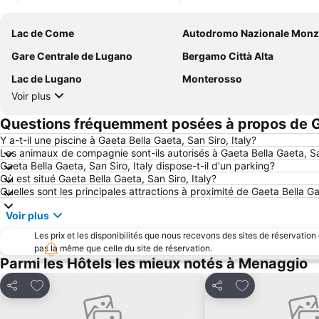
Lac de Come
Autodromo Nazionale Monz
Gare Centrale de Lugano
Bergamo Città Alta
Lac de Lugano
Monterosso
Voir plus
Questions fréquemment posées à propos de Gae
Y a-t-il une piscine à Gaeta Bella Gaeta, San Siro, Italy?
Les animaux de compagnie sont-ils autorisés à Gaeta Bella Gaeta, San
Gaeta Bella Gaeta, San Siro, Italy dispose-t-il d'un parking?
Où est situé Gaeta Bella Gaeta, San Siro, Italy?
Quelles sont les principales attractions à proximité de Gaeta Bella Ga
Voir plus
Les prix et les disponibilités que nous recevons des sites de réservation
pas la même que celle du site de réservation.
Parmi les Hôtels les mieux notés à Menaggio
Ajouter à mes favoris
Ajouter à mes f
Partager
Partager