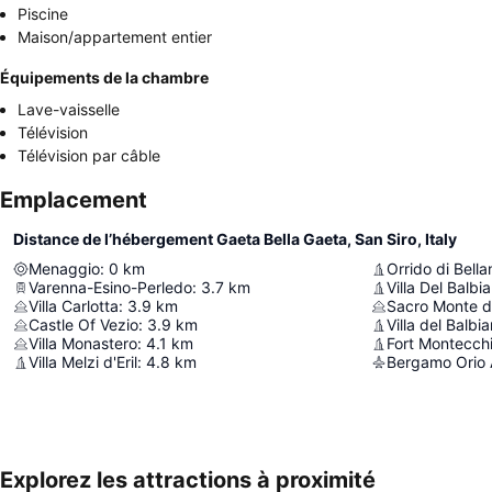
Piscine
Maison/appartement entier
Équipements de la chambre
Lave-vaisselle
Télévision
Télévision par câble
Emplacement
Distance de l’hébergement Gaeta Bella Gaeta, San Siro, Italy
Menaggio
:
0
km
Orrido di Bella
Varenna-Esino-Perledo
:
3.7
km
Villa Del Balbia
Villa Carlotta
:
3.9
km
Sacro Monte d
Castle Of Vezio
:
3.9
km
Villa del Balbi
Villa Monastero
:
4.1
km
Fort Montecch
Villa Melzi d'Eril
:
4.8
km
Bergamo Orio A
Explorez les attractions à proximité