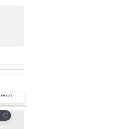
 ne soit
Ajouter à mes favoris
Ajouter à mes favor
tager
Partager