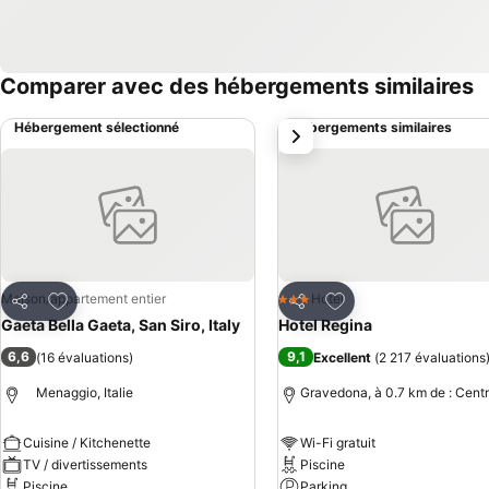
Comparer avec des hébergements similaires
Hébergement sélectionné
Hébergements similaires
suivant
Ajouter à mes favoris
Ajouter à mes favor
Maison/appartement entier
Hotel
3 Étoiles
Partager
Partager
Gaeta Bella Gaeta, San Siro, Italy
Hotel Regina
6,6
9,1
(
16 évaluations
)
Excellent
(
2 217 évaluations
Menaggio, Italie
Gravedona, à 0.7 km de : Centr
Cuisine / Kitchenette
Wi-Fi gratuit
TV / divertissements
Piscine
Piscine
Parking