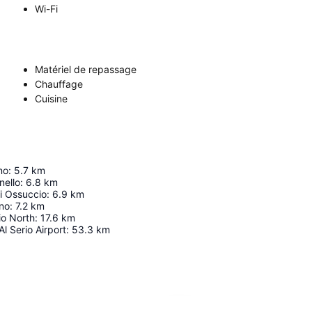
Wi-Fi
Matériel de repassage
Chauffage
Cuisine
no
:
5.7
km
nello
:
6.8
km
i Ossuccio
:
6.9
km
ano
:
7.2
km
io North
:
17.6
km
l Serio Airport
:
53.3
km