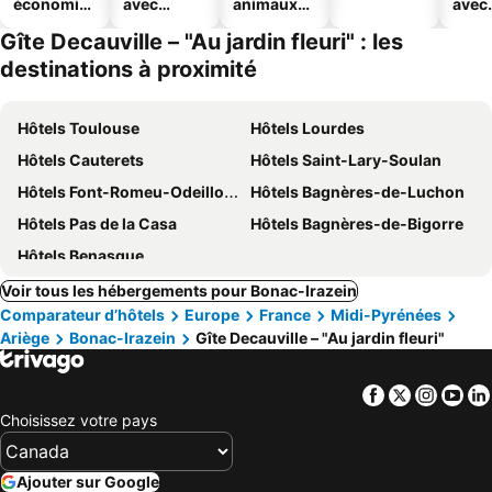
économiq
avec
animaux
avec
ues
piscine
acceptés
park
Gîte Decauville – "Au jardin fleuri" : les
destinations à proximité
Hôtels Toulouse
Hôtels Lourdes
Hôtels Cauterets
Hôtels Saint-Lary-Soulan
Hôtels Font-Romeu-Odeillo-Via
Hôtels Bagnères-de-Luchon
Hôtels Pas de la Casa
Hôtels Bagnères-de-Bigorre
Hôtels Benasque
Voir tous les hébergements pour Bonac-Irazein
Comparateur d’hôtels
Europe
France
Midi-Pyrénées
Ariège
Bonac-Irazein
Gîte Decauville – "Au jardin fleuri"
Facebook
Twitter
Insta
Yo
Choisissez votre pays
Ajouter sur Google