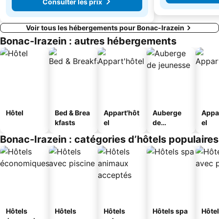
Consulter les prix
Voir tous les hébergements pour Bonac-Irazein
Bonac-Irazein : autres hébergements
Hôtel
Bed & Brea
Appart'hôt
Auberge
Appa
kfasts
el
de
el
jeunesse
Bonac-Irazein : catégories d’hôtels populaires
Hôtels
Hôtels
Hôtels
Hôtels spa
Hôte