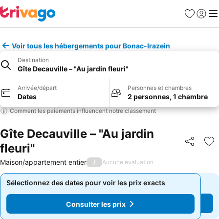
Favoris
Se con
Me
Voir tous les hébergements pour Bonac-Irazein
Destination
Gîte Decauville – "Au jardin fleuri"
Arrivée/départ
Personnes et chambres
Dates
2 personnes, 1 chambre
Comment les paiements influencent notre classement
Gîte Decauville – "Au jardin
fleuri"
Partager
Aj
Maison/appartement entier
/
Aucune évaluation
Sélectionnez des dates pour voir les prix exacts
Sélectionnez des dates pour voir les prix exacts
Consulter les prix
Consulter les prix