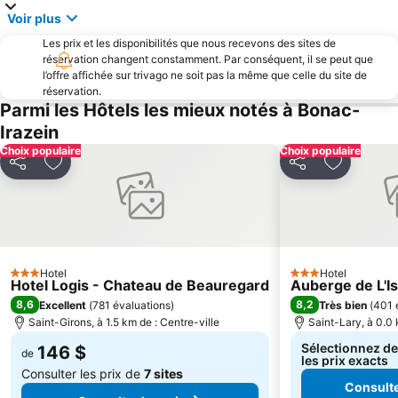
Voir plus
Les prix et les disponibilités que nous recevons des sites de
réservation changent constamment. Par conséquent, il se peut que
l’offre affichée sur trivago ne soit pas la même que celle du site de
réservation.
Parmi les Hôtels les mieux notés à Bonac-
Irazein
Choix populaire
Choix populaire
Partager
Ajouter à mes favoris
Partager
Ajouter à
Hotel
Hotel
3 Étoiles
3 Étoiles
Hotel Logis - Chateau de Beauregard
Auberge de L'I
8,6
8,2
Excellent
(
781 évaluations
)
Très bien
(
401 
Saint-Girons, à 1.5 km de : Centre-ville
Saint-Lary, à 0.0 
Sélectionnez de
146 $
de
les prix exacts
Consulter les prix de
7 sites
Consulte