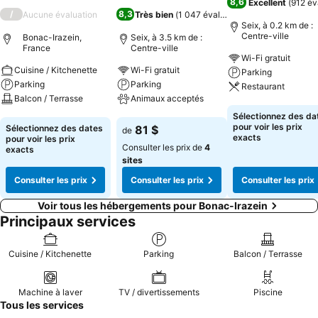
8,6
Excellent
(
912 év
/
8,3
Aucune évaluation
Très bien
(
1 047 évaluations
)
Seix, à 0.2 km de :
Centre-ville
Bonac-Irazein,
Seix, à 3.5 km de :
France
Centre-ville
Wi-Fi gratuit
Cuisine / Kitchenette
Wi-Fi gratuit
Parking
Parking
Parking
Restaurant
Balcon / Terrasse
Animaux acceptés
Consulter les pri
Sélectionnez des da
Consulter les prix
Consulter les prix
pour voir les prix
Sélectionnez des dates
81 $
de
exacts
pour voir les prix
Consulter les prix de
4
exacts
sites
Consulter les prix
Consulter les prix
Consulter les prix
Voir tous les hébergements pour Bonac-Irazein
Principaux services
Cuisine / Kitchenette
Parking
Balcon / Terrasse
Machine à laver
TV / divertissements
Piscine
Tous les services