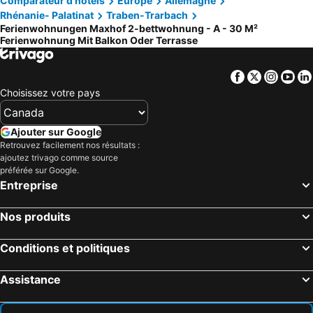
Comparateur d’hôtels
Europe
Allemagne
Rhénanie- Palatinat
Traben-Trarbach
Ferienwohnungen Maxhof 2-bettwohnung - A - 30 M²
Ferienwohnung Mit Balkon Oder Terrasse
Facebook
Twitter
Insta
Yo
Choisissez votre pays
Ajouter sur Google
Retrouvez facilement nos résultats :
ajoutez trivago comme source
préférée sur Google.
Entreprise
Nos produits
Conditions et politiques
Assistance