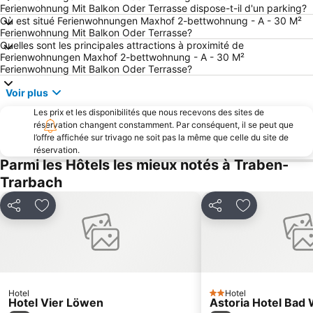
Ferienwohnung Mit Balkon Oder Terrasse dispose-t-il d'un parking?
Où est situé Ferienwohnungen Maxhof 2-bettwohnung - A - 30 M²
Ferienwohnung Mit Balkon Oder Terrasse?
Quelles sont les principales attractions à proximité de
Ferienwohnungen Maxhof 2-bettwohnung - A - 30 M²
Ferienwohnung Mit Balkon Oder Terrasse?
Voir plus
Les prix et les disponibilités que nous recevons des sites de
réservation changent constamment. Par conséquent, il se peut que
l’offre affichée sur trivago ne soit pas la même que celle du site de
réservation.
Parmi les Hôtels les mieux notés à Traben-
Trarbach
Partager
Ajouter à mes favoris
Partager
Ajouter à mes
Hotel
Hotel
2 Étoiles
Hotel Vier Löwen
Astoria Hotel Bad 