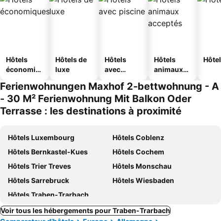
Hôtels
Hôtels de
Hôtels
Hôtels
Hôtel
économiq
luxe
avec
animaux
ues
piscine
acceptés
Ferienwohnungen Maxhof 2-bettwohnung - A
- 30 M² Ferienwohnung Mit Balkon Oder
Terrasse : les destinations à proximité
Hôtels Luxembourg
Hôtels Coblenz
Hôtels Bernkastel-Kues
Hôtels Cochem
Hôtels Trier Treves
Hôtels Monschau
Hôtels Sarrebruck
Hôtels Wiesbaden
Hôtels Traben-Trarbach
Voir tous les hébergements pour Traben-Trarbach