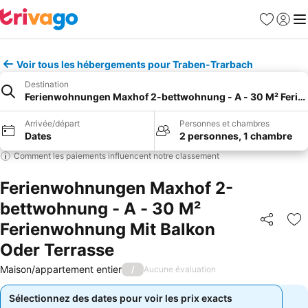
Favoris
Se con
Me
Voir tous les hébergements pour Traben-Trarbach
Destination
Ferienwohnungen Maxhof 2-bettwohnung - A - 30 M² Ferie
Arrivée/départ
Personnes et chambres
Dates
2 personnes, 1 chambre
Comment les paiements influencent notre classement
Ferienwohnungen Maxhof 2-
bettwohnung - A - 30 M²
Ferienwohnung Mit Balkon
Partager
Aj
Oder Terrasse
Maison/appartement entier
/
Aucune évaluation
Sélectionnez des dates pour voir les prix exacts
Sélectionnez des dates pour voir les prix exacts