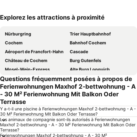
Explorez les attractions à proximité
Agrandir la carte
Nürburgring
Trier Hauptbahnhof
Cochem
Bahnhof Cochem
Aéroport de Francfort-Hahn
Cascade
Château de Cochem
Burg Gutenfels
Mosel-Wein-Express
Alte Burg Longuich
Questions fréquemment posées à propos de
Amphitheatre
Vitalis Weiskirchen
Ferienwohnungen Maxhof 2-bettwohnung - A
Mont Royal
Bernkastel
- 30 M² Ferienwohnung Mit Balkon Oder
Château d'Arras
Sehl
Terrasse
Insel
Roman Monuments, Cathedral of St Peter and Church of Our Lady in Trier
Y a-t-il une piscine à Ferienwohnungen Maxhof 2-bettwohnung - A -
Römerbrücke
Hauptbahnhof Boppard
30 M² Ferienwohnung Mit Balkon Oder Terrasse?
Les animaux de compagnie sont-ils autorisés à Ferienwohnungen
Schönburg
Rock am Ring
Maxhof 2-bettwohnung - A - 30 M² Ferienwohnung Mit Balkon Oder
Terrasse?
Ferienwohnungen Maxhof 2-bettwohnung - A - 30 M²