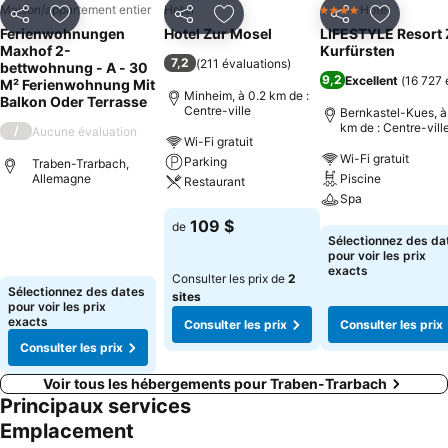
Maison/appartement entier
Hotel
Hotel
4 Étoiles
Partager
Ajouter à mes favoris
Partager
Ajouter à mes favoris
Partager
Ajouter à
Ferienwohnungen
Hotel Zur Mosel
LIFESTYLE Resort
Maxhof 2-
Kurfürsten
7,2
(
211 évaluations
)
bettwohnung - A - 30
9,2
Excellent
(
16 727 
M² Ferienwohnung Mit
Minheim, à 0.2 km de :
Balkon Oder Terrasse
Centre-ville
Bernkastel-Kues, à 
km de : Centre-vill
/
Aucune évaluation
Wi-Fi gratuit
Wi-Fi gratuit
Parking
Traben-Trarbach,
Allemagne
Piscine
Restaurant
Spa
Consulter les prix
109 $
de
Consulter les prix
Consulter les pri
Sélectionnez des da
pour voir les prix
exacts
Consulter les prix de
2
Sélectionnez des dates
sites
pour voir les prix
exacts
Consulter les prix
Consulter les prix
Consulter les prix
Voir tous les hébergements pour Traben-Trarbach
Principaux services
Emplacement