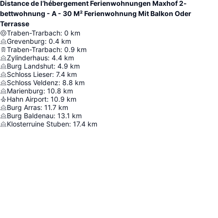
Distance de l’hébergement Ferienwohnungen Maxhof 2-
bettwohnung - A - 30 M² Ferienwohnung Mit Balkon Oder
Terrasse
Traben-Trarbach
:
0
km
Grevenburg
:
0.4
km
Traben-Trarbach
:
0.9
km
Zylinderhaus
:
4.4
km
Burg Landshut
:
4.9
km
Schloss Lieser
:
7.4
km
Schloss Veldenz
:
8.8
km
Marienburg
:
10.8
km
Hahn Airport
:
10.9
km
Burg Arras
:
11.7
km
Burg Baldenau
:
13.1
km
Klosterruine Stuben
:
17.4
km