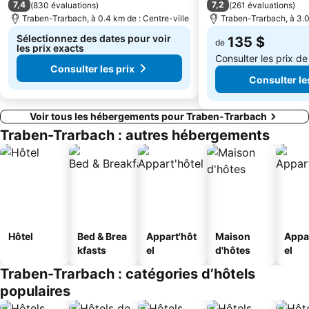
7,4
7,2
(
830 évaluations
)
(
261 évaluations
)
Traben-Trarbach, à 0.4 km de : Centre-ville
Traben-Trarbach, à 3.0
Sélectionnez des dates pour voir
135 $
de
les prix exacts
Consulter les prix d
Consulter les prix
Consulter le
Voir tous les hébergements pour Traben-Trarbach
Traben-Trarbach : autres hébergements
Hôtel
Bed & Brea
Appart'hôt
Maison
Appa
kfasts
el
d'hôtes
el
Traben-Trarbach : catégories d’hôtels
populaires