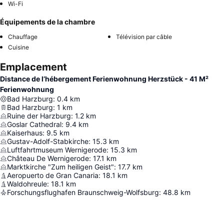
Wi-Fi
Équipements de la chambre
Chauffage
Télévision par câble
Cuisine
Emplacement
Distance de l’hébergement Ferienwohnung Herzstück - 41 M²
Ferienwohnung
Bad Harzburg
:
0.4
km
Bad Harzburg
:
1
km
Ruine der Harzburg
:
1.2
km
Goslar Cathedral
:
9.4
km
Kaiserhaus
:
9.5
km
Gustav-Adolf-Stabkirche
:
15.3
km
Luftfahrtmuseum Wernigerode
:
15.3
km
Château De Wernigerode
:
17.1
km
Marktkirche "Zum heiligen Geist"
:
17.7
km
Aeropuerto de Gran Canaria
:
18.1
km
Waldohreule
:
18.1
km
Forschungsflughafen Braunschweig-Wolfsburg
:
48.8
km