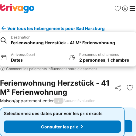
Favoris
Se con
Me
Voir tous les hébergements pour Bad Harzburg
Destination
Ferienwohnung Herzstück - 41 M² Ferienwohnung
Arrivée/départ
Personnes et chambres
Dates
2 personnes, 1 chambre
Comment les paiements influencent notre classement
Ferienwohnung Herzstück - 41
M² Ferienwohnung
Partager
Aj
Maison/appartement entier
/
Aucune évaluation
Sélectionnez des dates pour voir les prix exacts
Sélectionnez des dates pour voir les prix exacts
Consulter les prix
Consulter les prix