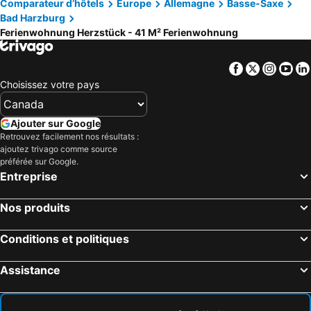
Comparateur d’hôtels
Europe
Allemagne
Basse-Saxe
Bad Harzburg
Ferienwohnung Herzstück - 41 M² Ferienwohnung
Facebook
Twitter
Insta
Yo
Choisissez votre pays
Ajouter sur Google
Retrouvez facilement nos résultats :
ajoutez trivago comme source
préférée sur Google.
Entreprise
Nos produits
Conditions et politiques
Assistance