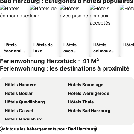
Bad Harzburg : catégories d’hôtels populaires
Hôtels
Hôtels de
Hôtels
Hôtels
Hôtel
économiq
luxe
avec
animaux
ues
piscine
acceptés
Ferienwohnung Herzstück - 41 M²
Ferienwohnung : les destinations à proximité
Hôtels Hanovre
Hôtels Braunlage
Hôtels Goslar
Hôtels Wernigerode
Hôtels Quedlinburg
Hôtels Thale
Hôtels Cassel
Hôtels Bad Harzburg
Hôtels Magdeburg
Voir tous les hébergements pour Bad Harzburg