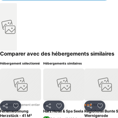
Comparer avec des hébergements similaires
Hébergement sélectionné
Hébergements similaires
Maison/appartement entier
Hotel
Hotel
3 Étoiles
Partager
Ajouter à mes favoris
Partager
Ajouter à mes favoris
Partager
Ajouter à
Ferienwohnung
Harz Hotel & Spa Seela
Regiohotel Bunte S
Herzstück - 41 M²
Wernigerode