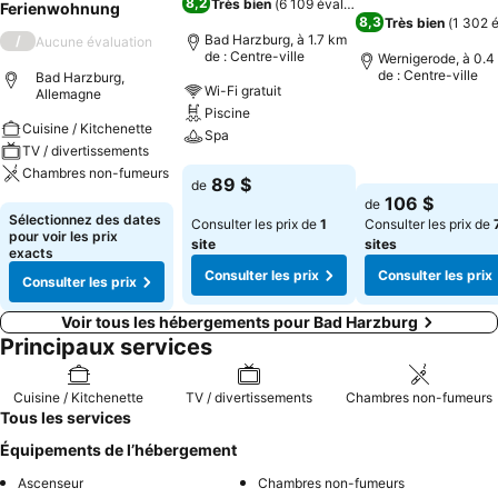
8,2
Très bien
(
6 109 évaluations
)
Ferienwohnung
8,3
Très bien
(
1 302 é
Bad Harzburg, à 1.7 km
/
Aucune évaluation
de : Centre-ville
Wernigerode, à 0.4
de : Centre-ville
Bad Harzburg,
Wi-Fi gratuit
Allemagne
Piscine
Cuisine / Kitchenette
Consulter les pri
Spa
TV / divertissements
Chambres non-fumeurs
Consulter les prix
89 $
de
106 $
de
Consulter les prix
Sélectionnez des dates
Consulter les prix de
1
Consulter les prix de
pour voir les prix
site
sites
exacts
Consulter les prix
Consulter les prix
Consulter les prix
Voir tous les hébergements pour Bad Harzburg
Principaux services
Cuisine / Kitchenette
TV / divertissements
Chambres non-fumeurs
Tous les services
Équipements de l’hébergement
Ascenseur
Chambres non-fumeurs