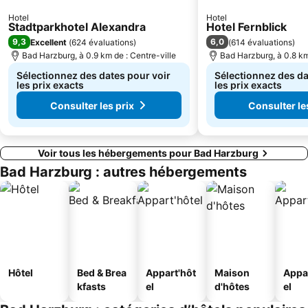
Hotel
Hotel
Stadtparkhotel Alexandra
Hotel Fernblick
9,3
6,0
Excellent
(
624 évaluations
)
(
614 évaluations
)
Bad Harzburg, à 0.9 km de : Centre-ville
Bad Harzburg, à 0.8 km
Sélectionnez des dates pour voir
Sélectionnez des da
les prix exacts
les prix exacts
Consulter les prix
Consulter le
Voir tous les hébergements pour Bad Harzburg
Bad Harzburg : autres hébergements
Hôtel
Bed & Brea
Appart'hôt
Maison
Appa
kfasts
el
d'hôtes
el