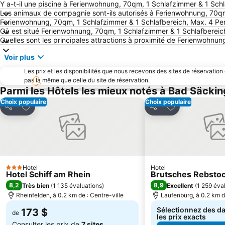
Y a-t-il une piscine à Ferienwohnung, 70qm, 1 Schlafzimmer & 1 Sch
Les animaux de compagnie sont-ils autorisés à Ferienwohnung, 70qm
Ferienwohnung, 70qm, 1 Schlafzimmer & 1 Schlafbereich, Max. 4 Per
Où est situé Ferienwohnung, 70qm, 1 Schlafzimmer & 1 Schlafbereic
Quelles sont les principales attractions à proximité de Ferienwohnu
Voir plus
Les prix et les disponibilités que nous recevons des sites de réservation
pas la même que celle du site de réservation.
Parmi les Hôtels les mieux notés à Bad Säcki
Choix populaire
Choix populaire
Ajouter à mes favoris
Ajouter à mes f
Partager
Partager
Hotel
Hotel
3 Étoiles
Hotel Schiff am Rhein
Brutsches Rebsto
8,2
8,9
Très bien
(
1 135 évaluations
)
Excellent
(
1 259 éva
Rheinfelden, à 0.2 km de : Centre-ville
Laufenburg, à 0.2 km de
Sélectionnez des da
173 $
de
les prix exacts
Consulter les prix de
7 sites