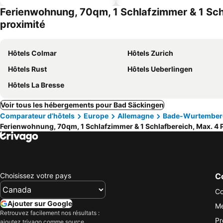
Ferienwohnung, 70qm, 1 Schlafzimmer & 1 Schl
proximité
Hôtels Colmar
Hôtels Zurich
Hôtels Rust
Hôtels Ueberlingen
Hôtels La Bresse
Voir tous les hébergements pour Bad Säckingen
Comparateur d’hôtels
Europe
Allemagne
Bade-Wurtember
Ferienwohnung, 70qm, 1 Schlafzimmer & 1 Schlafbereich, Max. 4
Choisissez votre pays
Co
Co
Ajouter sur Google
Me
Retrouvez facilement nos résultats :
Pr
ajoutez trivago comme source