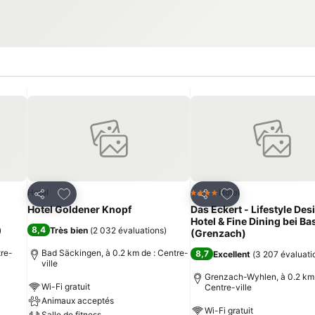
is
Ajouter à mes favoris
Ajouter à mes fav
Hotel
Hotel
4 Étoiles
Partager
Partager
Hotel Goldener Knopf
Das Eckert - Lifestyle Des
Hotel & Fine Dining bei Ba
8,4
)
Très bien
(
2 032 évaluations
)
(Grenzach)
tre-
Bad Säckingen, à 0.2 km de : Centre-
8,7
Excellent
(
3 207 évaluati
ville
Grenzach-Wyhlen, à 0.2 km 
Wi-Fi gratuit
Centre-ville
Animaux acceptés
Wi-Fi gratuit
Salle de fitness