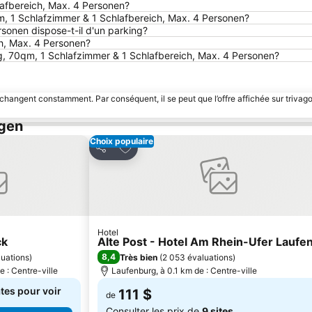
lafbereich, Max. 4 Personen?
, 1 Schlafzimmer & 1 Schlafbereich, Max. 4 Personen?
sonen dispose-t-il d'un parking?
h, Max. 4 Personen?
ng, 70qm, 1 Schlafzimmer & 1 Schlafbereich, Max. 4 Personen?
 changent constamment. Par conséquent, il se peut que l’offre affichée sur trivago
ngen
Choix populaire
avoris
Ajouter à mes favoris
Partager
Hotel
ck
Alte Post - Hotel Am Rhein-Ufer Laufe
8,4
luations
)
Très bien
(
2 053 évaluations
)
 : Centre-ville
Laufenburg, à 0.1 km de : Centre-ville
tes pour voir
111 $
de
Consulter les prix de
9 sites