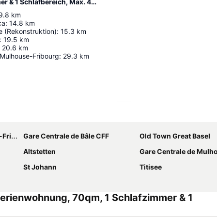
Distance de l’hébergement Ferienwohnung, 70qm, 1 Schlafzimmer & 1 Schlafbereich, Max. 4 Personen
9.8
km
ca
:
14.8
km
 (Rekonstruktion)
:
15.3
km
:
19.5
km
20.6
km
-Mulhouse-Fribourg
:
29.3
km
Agrandir la carte
ourg
Gare Centrale de Bâle CFF
Old Town Great Basel
Altstetten
Gare Centrale de Mulho
St Johann
Titisee
erienwohnung, 70qm, 1 Schlafzimmer & 1