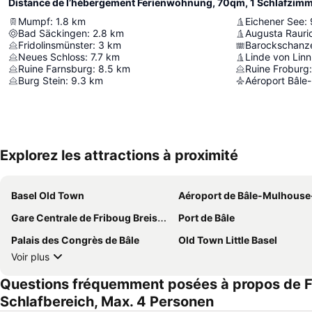
Mumpf
:
1.8
km
Eichener See
:
Bad Säckingen
:
2.8
km
Augusta Rauri
Fridolinsmünster
:
3
km
Barockschanze
Neues Schloss
:
7.7
km
Linde von Linn
Ruine Farnsburg
:
8.5
km
Ruine Froburg
:
Burg Stein
:
9.3
km
Aéroport Bâle
Explorez les attractions à proximité
Basel Old Town
Aéroport de Bâle-Mulhouse-Frib
Gare Centrale de Friboug Breisgau
Port de Bâle
Palais des Congrès de Bâle
Old Town Little Basel
Voir plus
Questions fréquemment posées à propos de F
Schlafbereich, Max. 4 Personen