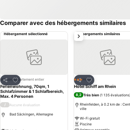
Comparer avec des hébergements similaires
Hébergement sélectionné
Hébergements similaires
suivant
Ajouter à mes favoris
Ajouter à mes favor
Maison/appartement entier
Hotel
3 Étoiles
Partager
Partager
Ferienwohnung, 70qm, 1
Hotel Schiff am Rhein
Schlafzimmer & 1 Schlafbereich,
8,2
Très bien
(
1 135 évaluations
Max. 4 Personen
Rheinfelden, à 0.2 km de : Cen
/
Aucune évaluation
ville
Bad Säckingen, Allemagne
Wi-Fi gratuit
Piscine
Animaux acceptés