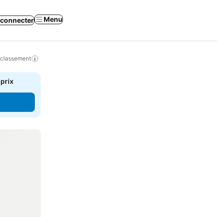
Menu
 connecter
 classement
 prix