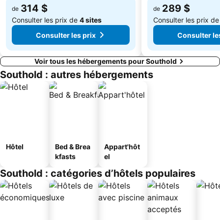
314 $
289 $
de
de
Consulter les prix de
4 sites
Consulter les prix d
Consulter les prix
Consulter le
Voir tous les hébergements pour Southold
Southold : autres hébergements
Hôtel
Bed & Brea
Appart'hôt
kfasts
el
Southold : catégories d’hôtels populaires