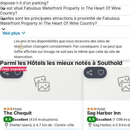
dispose-t-il d'un parking?
Où est situé Fabulous Waterfront Property In The Heart Of Wine
Country?
Quelles sont les principales attractions à proximité de Fabulous
Waterfront Property In The Heart Of Wine Country?
Voir plus
Les prix et les disponibilités que nous recevons des sites de
réservation changent constamment. Par conséquent, il se peut que
l’offre affichée sur trivago ne soit pas la même que celle du site de
réservation.
Parmi les Hôtels les mieux notés à Southold
Choix populaire
Partager
Ajouter à mes favoris
Partager
Ajouter à mes
Hotel
Hotel
3 Étoiles
3 Étoiles
The Chequit
Sag Harbor Inn
8,8
8,9
Excellent
(
434 évaluations
)
Excellent
(
1 096 éva
Shelter Island, à 4.7 km de : Centre-ville
Sag Harbor, à 0.9 km de