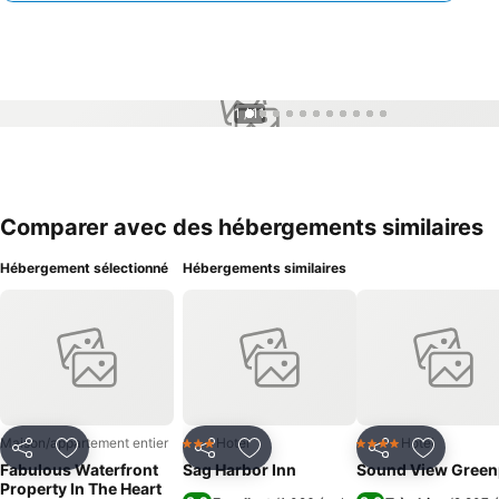
1 / 11
Comparer avec des hébergements similaires
Hébergement sélectionné
Hébergements similaires
Maison/appartement entier
Hotel
Hotel
3 Étoiles
4 Étoiles
Partager
Ajouter à mes favoris
Partager
Ajouter à mes favoris
Partager
Ajouter à
Fabulous Waterfront
Sag Harbor Inn
Sound View Green
Property In The Heart