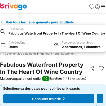
Favoris
Se con
Me
Voir tous les hébergements pour Southold
Destination
Fabulous Waterfront Property In The Heart Of Wine Country
Arrivée/départ
Personnes et chambres
Dates
2 personnes, 1 chambre
Comment les paiements influencent notre classement
Fabulous Waterfront Property
In The Heart Of Wine Country
Partager
Aj
Maison/appartement entier
10
Excellent
(
448 évaluations
)
Sélectionnez des dates pour voir les prix exacts
Sélectionnez des dates pour voir les prix exacts
Consulter les prix
Consulter les prix