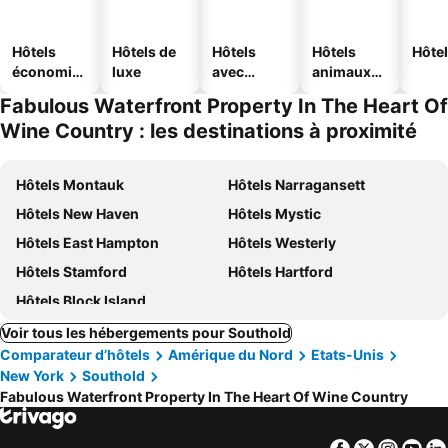
Hôtels
Hôtels de
Hôtels
Hôtels
Hôtel
économiq
luxe
avec
animaux
ues
piscine
acceptés
Fabulous Waterfront Property In The Heart Of
Wine Country : les destinations à proximité
Hôtels Montauk
Hôtels Narragansett
Hôtels New Haven
Hôtels Mystic
Hôtels East Hampton
Hôtels Westerly
Hôtels Stamford
Hôtels Hartford
Hôtels Block Island
Voir tous les hébergements pour Southold
Comparateur d’hôtels
Amérique du Nord
Etats-Unis
New York
Southold
Fabulous Waterfront Property In The Heart Of Wine Country
Facebook
Twitter
Insta
Yo