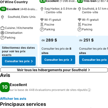
8,9
8,0
Excellent
(
1 096 évaluations
Très bien
)
(
2 807 é
Of Wine Country
Sag Harbor, à 0.9 km de
Southold, à 5.1 km d
10
Excellent
(
448 évaluations
)
: Centre-ville
Centre-ville
Southold, Etats-Unis
Wi-Fi gratuit
Wi-Fi gratuit
Piscine
Piscine
Cuisine / Kitchenette
Parking
Parking
Climatisation
Parking
Consulter les prix
Consulter les pri
289 $
251 $
de
de
Consulter les prix
Sélectionnez des dates
Consulter les prix de
8
Consulter les prix de
pour voir les prix
sites
sites
exacts
Consulter les prix
Consulter les prix
Consulter les prix
Voir tous les hébergements pour Southold
Avis
Excellent
10
sur la base de 448 évaluations provenant de sites
réputés
Afficher les avis
Principaux services