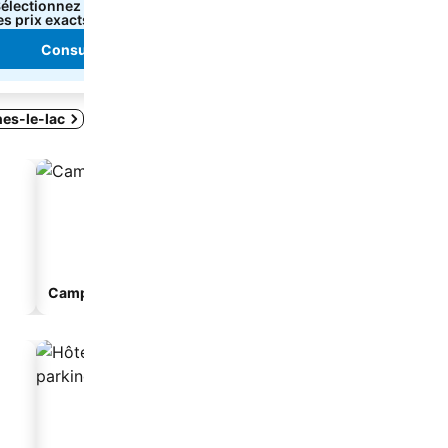
électionnez des dates pour voir
Sélectionnez des dates p
es prix exacts
les prix exacts
Consulter les prix
Consulter les pri
nes-le-lac
Camping