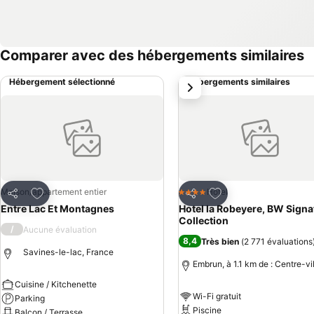
Comparer avec des hébergements similaires
Hébergement sélectionné
Hébergements similaires
suivant
Ajouter à mes favoris
Ajouter à mes favor
Maison/appartement entier
Hotel
4 Étoiles
Partager
Partager
Entre Lac Et Montagnes
Hotel la Robeyere, BW Signa
Collection
/
Aucune évaluation
8,4
Très bien
(
2 771 évaluations
Savines-le-lac, France
Embrun, à 1.1 km de : Centre-vi
Cuisine / Kitchenette
Wi-Fi gratuit
Parking
Piscine
Balcon / Terrasse