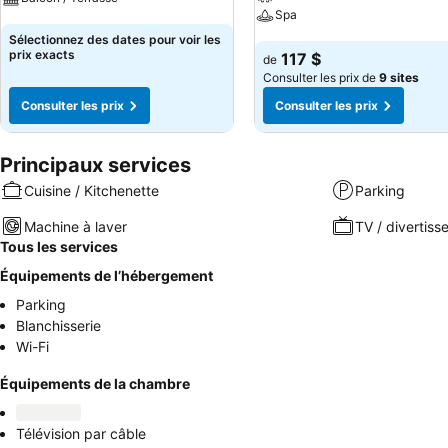
Spa
Consulter les prix
Sélectionnez des dates pour voir les
Consulter les prix
prix exacts
117 $
de
Consulter les prix de
9 sites
Consulter les prix
Consulter les prix
Principaux services
Cuisine / Kitchenette
Parking
Machine à laver
TV / divertis
Tous les services
Équipements de l’hébergement
Parking
Blanchisserie
Wi-Fi
Équipements de la chambre
Télévision par câble