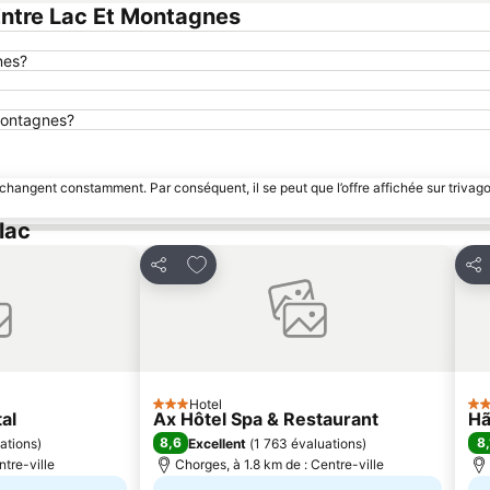
ntre Lac Et Montagnes
nes?
 Montagnes?
 changent constamment. Par conséquent, il se peut que l’offre affichée sur trivago
lac
avoris
Ajouter à mes favoris
Partager
Par
Hotel
3 Étoiles
3 É
al
Ax Hôtel Spa & Restaurant
Hã
8,6
8,
ations
)
Excellent
(
1 763 évaluations
)
ntre-ville
Chorges, à 1.8 km de : Centre-ville