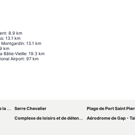
cent
:
8.9
km
ss
:
13.1
km
 Montgardin
:
13.1
km
.9
km
 Bâtie-Vieille
:
19.3
km
ional Airport
:
97
km
Agrandir la carte
lette
Serre Chevalier
Plage de Port Saint Pier
Complexe de loisirs et de détente de La Grande Ourse
Aérodrome de Gap - Tal