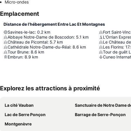
Micro-ondes
Emplacement
Distance de l’hébergement Entre Lac Et Montagnes
Savines-le-lac
:
0.2
km
Fort Saint-Vin
Abbaye Notre-Dame de Boscodon
:
5.1
km
L'Orrian Expre
Château de Picomtal
:
5.7
km
Le Château de
Cathédrale Notre-Dame-du-Réal
:
8.6
km
Les Florins
:
17
Tour Brune
:
8.6
km
Tour de guêt La
Embrun
:
8.9
km
Cuneo Internat
Explorez les attractions à proximité
La cité Vauban
Sanctuaire de Notre Dame de la Sa
Lac de Serre Ponçon
Barrage de Serre-Ponçon
Montgenèvre