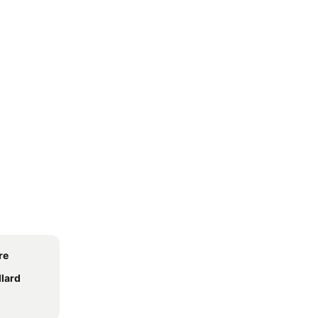
re
lard