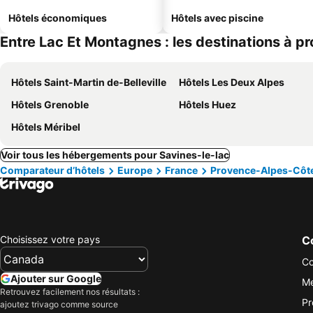
Hôtels économiques
Hôtels avec piscine
Entre Lac Et Montagnes : les destinations à pr
Hôtels Saint-Martin de-Belleville
Hôtels Les Deux Alpes
Hôtels Grenoble
Hôtels Huez
Hôtels Méribel
Voir tous les hébergements pour Savines-le-lac
Comparateur d’hôtels
Europe
France
Provence-Alpes-Côte
Choisissez votre pays
Co
Co
Ajouter sur Google
Me
Retrouvez facilement nos résultats :
Pr
ajoutez trivago comme source