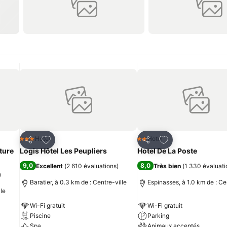
is
Ajouter à mes favoris
Ajouter à mes fav
Hotel
Hotel
3 Étoiles
2 Étoiles
Partager
Partager
ture
Logis Hôtel Les Peupliers
Hotel De La Poste
9,0
8,0
Excellent
(
2 610 évaluations
)
Très bien
(
1 330 évaluati
)
Baratier, à 0.3 km de : Centre-ville
Espinasses, à 1.0 km de : Ce
lle
Wi-Fi gratuit
Wi-Fi gratuit
Piscine
Parking
Spa
Animaux acceptés