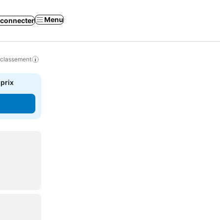
Menu
 connecter
 classement
 prix