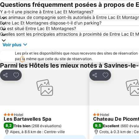
Questions fréquemment posées à propos de E
Y a-t-il une piscine à Entre Lac Et Montagnes?
Les animaux de compagnie sont-ils autorisés à Entre Lac Et Montag
Entre Lac Et Montagnes dispose-t-il d'un parking?
Où est situé Entre Lac Et Montagnes?
Quelles sont les principales attractions à proximité de Entre Lac Et
Voir plus
Les prix et les disponibilités que nous recevons des sites de réservation
pas la même que celle du site de réservation.
Parmi les Hôtels les mieux notés à Savines-le-
Ajouter à mes favoris
Ajouter à mes f
Partager
Partager
Hotel
Hotel
3 Étoiles
2 Étoiles
Les Bartavelles Spa
Chateau De Picomt
8,2
9,5
Très bien
(
268 évaluations
)
Excellent
(
660 évalu
Alpes, à 8.6 km de : Centre-ville
Crots, à 0.3 km de : Ce