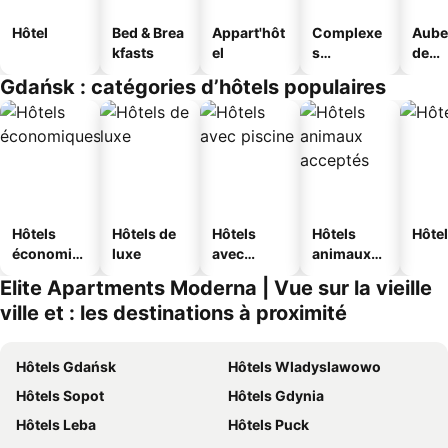
Hôtel
Bed & Brea
Appart'hôt
Complexe
Aube
kfasts
el
s
de
touristique
jeun
Gdańsk : catégories d’hôtels populaires
s
Hôtels
Hôtels de
Hôtels
Hôtels
Hôtel
économiq
luxe
avec
animaux
ues
piscine
acceptés
Elite Apartments Moderna | Vue sur la vieille
ville et : les destinations à proximité
Hôtels Gdańsk
Hôtels Wladyslawowo
Hôtels Sopot
Hôtels Gdynia
Hôtels Leba
Hôtels Puck