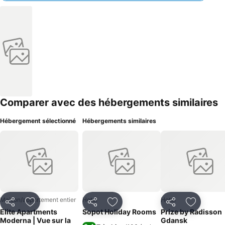
Comparer avec des hébergements similaires
Hébergement sélectionné
Hébergements similaires
Maison/appartement entier
Hotel
Hotel
Partager
Ajouter à mes favoris
Partager
Ajouter à mes favoris
Partager
Ajouter à
Elite Apartments
Sopot Holiday Rooms
Prize by Radisson
Moderna | Vue sur la
Gdansk