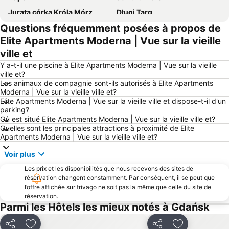
Jurata córka Króla Mórz
Długi Targ
Questions fréquemment posées à propos de
Gdańsk Convention Bureau
Oliwa
Elite Apartments Moderna | Vue sur la vieille
Jelitkowo
Jetée de Sopot
ville et
Basilique Mariacka
Długie Pobrzeże
Y a-t-il une piscine à Elite Apartments Moderna | Vue sur la vieille
Hala Olivia
Przeróbka
ville et?
Les animaux de compagnie sont-ils autorisés à Elite Apartments
Wrzeszcz Górny
Plaża Jurata
Moderna | Vue sur la vieille ville et?
Elite Apartments Moderna | Vue sur la vieille ville et dispose-t-il d'un
Centrum U7
Długa
parking?
Neptun
Mariacka
Où est situé Elite Apartments Moderna | Vue sur la vieille ville et?
Quelles sont les principales attractions à proximité de Elite
New Port Beach
Górki Zachodnie
Apartments Moderna | Vue sur la vieille ville et?
Monte Cassino
Centrum Edukacji i Promocji Regionu
Voir plus
Gołubieński Ogród Botaniczny
La Porte Dorée
Les prix et les disponibilités que nous recevons des sites de
Zielona Brama
Orunia
réservation changent constamment. Par conséquent, il se peut que
l’offre affichée sur trivago ne soit pas la même que celle du site de
Plaża Stogi
Plage de l'oiseau du paradis
réservation.
Ergo Arena
Chwarzno
Parmi les Hôtels les mieux notés à Gdańsk
Plaża Kuźnica
Dni Malborka
Partager
Partager