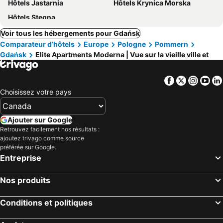
Hôtels Jastarnia
Hôtels Krynica Morska
Hôtels Stegna
Voir tous les hébergements pour Gdańsk
Comparateur d’hôtels
Europe
Pologne
Pommern
Gdańsk
Elite Apartments Moderna | Vue sur la vieille ville et
Facebook
Twitter
Insta
Yo
Choisissez votre pays
Ajouter sur Google
Retrouvez facilement nos résultats :
ajoutez trivago comme source
préférée sur Google.
Entreprise
Nos produits
Conditions et politiques