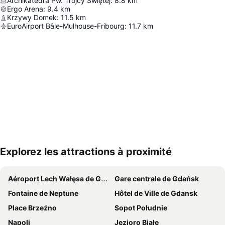
Archikatedra Pw. Trójcy Świętej
:
8.8
km
Ergo Arena
:
9.4
km
Krzywy Domek
:
11.5
km
EuroAirport Bâle-Mulhouse-Fribourg
:
11.7
km
Explorez les attractions à proximité
Agrandir la carte
Aéroport Lech Wałęsa de Gdańsk
Gare centrale de Gdańsk
Fontaine de Neptune
Hôtel de Ville de Gdansk
Place Brzeźno
Sopot Południe
Napoli
Jezioro Białe