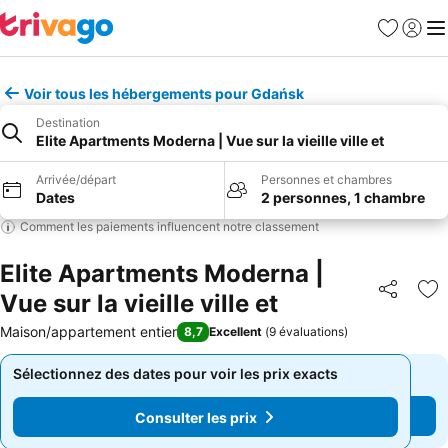
Favoris
Se con
Me
Voir tous les hébergements pour Gdańsk
Destination
Elite Apartments Moderna | Vue sur la vieille ville et
Arrivée/départ
Personnes et chambres
Dates
2 personnes, 1 chambre
Comment les paiements influencent notre classement
Elite Apartments Moderna |
Vue sur la vieille ville et
Partager
Aj
Maison/appartement entier
8,7
Excellent
(
9 évaluations
)
Sélectionnez des dates pour voir les prix exacts
Sélectionnez des dates pour voir les prix exacts
Consulter les prix
Consulter les prix