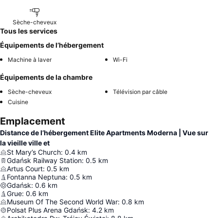
Sèche-cheveux
Tous les services
Équipements de l’hébergement
Machine à laver
Wi-Fi
Équipements de la chambre
Sèche-cheveux
Télévision par câble
Cuisine
Emplacement
Distance de l’hébergement Elite Apartments Moderna | Vue sur
la vieille ville et
St Mary’s Church
:
0.4
km
Gdańsk Railway Station
:
0.5
km
Artus Court
:
0.5
km
Fontanna Neptuna
:
0.5
km
Gdańsk
:
0.6
km
Grue
:
0.6
km
Museum Of The Second World War
:
0.8
km
Polsat Plus Arena Gdańsk
:
4.2
km