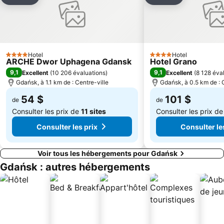
Ajouter à mes favoris
Ajouter à mes
Hotel
Hotel
4 Étoiles
4 Étoiles
ARCHE Dwor Uphagena Gdansk
Hotel Grano
9,1
9,1
Excellent
(
10 206 évaluations
)
Excellent
(
8 128 éva
Gdańsk, à 1.1 km de : Centre-ville
Gdańsk, à 0.5 km de : 
54 $
101 $
de
de
Consulter les prix de
11 sites
Consulter les prix d
Consulter les prix
Consulter le
Voir tous les hébergements pour Gdańsk
Gdańsk : autres hébergements