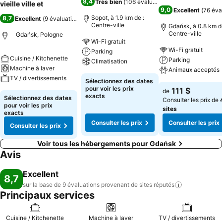
8,4
Très bien
(
106 évaluations
)
vieille ville et
9,0
Excellent
(
76 éva
Sopot, à 1.9 km de :
8,7
Excellent
(
9 évaluations
)
Centre-ville
Gdańsk, à 0.8 km d
Centre-ville
Gdańsk, Pologne
Wi-Fi gratuit
Wi-Fi gratuit
Parking
Cuisine / Kitchenette
Parking
Climatisation
Machine à laver
Animaux acceptés
TV / divertissements
Sélectionnez des dates
pour voir les prix
111 $
de
exacts
Sélectionnez des dates
Consulter les prix de
pour voir les prix
sites
exacts
Consulter les prix
Consulter les prix
Consulter les prix
Voir tous les hébergements pour Gdańsk
Avis
Excellent
8,7
sur la base de 9 évaluations provenant de sites
réputés
Principaux services
Cuisine / Kitchenette
Machine à laver
TV / divertissements