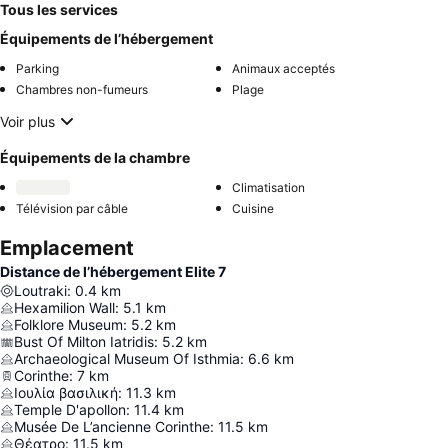
Tous les services
Équipements de l’hébergement
Parking
Animaux acceptés
Chambres non-fumeurs
Plage
Voir plus
Équipements de la chambre
Climatisation
Télévision par câble
Cuisine
Emplacement
Distance de l’hébergement Elite 7
Loutraki
:
0.4
km
Hexamilion Wall
:
5.1
km
Folklore Museum
:
5.2
km
Bust Of Milton Iatridis
:
5.2
km
Archaeological Museum Of Isthmia
:
6.6
km
Corinthe
:
7
km
Ιουλία βασιλική
:
11.3
km
Temple D'apollon
:
11.4
km
Musée De L’ancienne Corinthe
:
11.5
km
Θέατρο
:
11.5
km