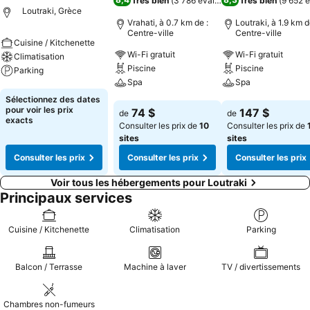
Très bien
(
3 786 évaluations
Très bien
)
(
9 652 é
Loutraki, Grèce
Vrahati, à 0.7 km de :
Loutraki, à 1.9 km d
Centre-ville
Centre-ville
Cuisine / Kitchenette
Wi-Fi gratuit
Wi-Fi gratuit
Climatisation
Piscine
Piscine
Parking
Spa
Spa
Consulter les prix
Sélectionnez des dates
Consulter les prix
Consulter les pri
pour voir les prix
74 $
147 $
de
de
exacts
Consulter les prix de
10
Consulter les prix de
sites
sites
Consulter les prix
Consulter les prix
Consulter les prix
Voir tous les hébergements pour Loutraki
Principaux services
Cuisine / Kitchenette
Climatisation
Parking
Balcon / Terrasse
Machine à laver
TV / divertissements
Chambres non-fumeurs