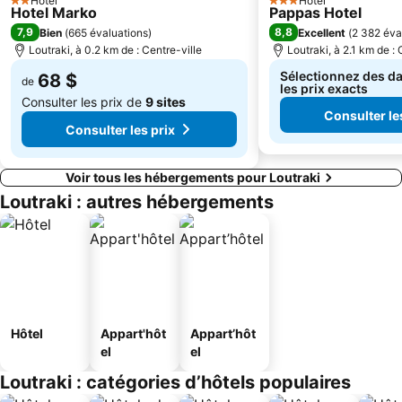
Hotel
Hotel
2 Étoiles
3 Étoiles
Hotel Marko
Pappas Hotel
7,9
8,8
Bien
(
665 évaluations
)
Excellent
(
2 382 éva
Loutraki, à 0.2 km de : Centre-ville
Loutraki, à 2.1 km de : 
Sélectionnez des da
68 $
de
les prix exacts
Consulter les prix de
9 sites
Consulter le
Consulter les prix
Voir tous les hébergements pour Loutraki
Loutraki : autres hébergements
Hôtel
Appart'hôt
Appart’hôt
el
el
Loutraki : catégories d’hôtels populaires