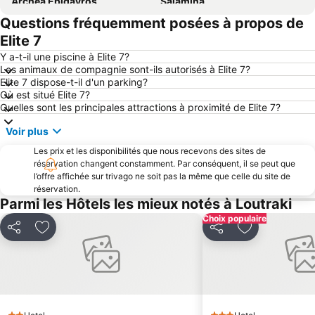
Archea Epidavros
Salamina
Questions fréquemment posées à propos de
Korinthia
Loytraki 2
Elite 7
Loutra Oreas Elenis
KTEL Argolidas - Nafpliou
Y a-t-il une piscine à Elite 7?
Plateía Syntágmatos
Waterpark
Les animaux de compagnie sont-ils autorisés à Elite 7?
Elite 7 dispose-t-il d'un parking?
Visite guidée d'Aegina
Trianon
Où est situé Elite 7?
Alaloum
Karathona
Quelles sont les principales attractions à proximité de Elite 7?
Onion Festival of Agioi Theodori
Agamemnon Palace
Voir plus
Archaeological Museum of Nauplion
Neraki
Les prix et les disponibilités que nous recevons des sites de
Fort Palamède
réservation changent constamment. Par conséquent, il se peut que
Jet Ski World Race
l’offre affichée sur trivago ne soit pas la même que celle du site de
Canal de Corinthe
Site antique de Corinthe
réservation.
Parmi les Hôtels les mieux notés à Loutraki
Ancient Sikyon
Melissi
Choix populaire
Nea Epidavros
Kamari
Partager
Ajouter à mes favoris
Partager
Ajouter à mes
Kanakia
Naos Agiou Adrianou kai Natalias
Arvanitia
Bourtzi