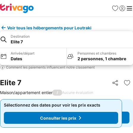
Favoris
Se con
Me
Voir tous les hébergements pour Loutraki
Destination
Elite 7
Arrivée/départ
Personnes et chambres
Dates
2 personnes, 1 chambre
Comment les paiements influencent notre classement
Elite 7
Partager
Aj
Maison/appartement entier
/
Aucune évaluation
Sélectionnez des dates pour voir les prix exacts
Sélectionnez des dates pour voir les prix exacts
Consulter les prix
Consulter les prix