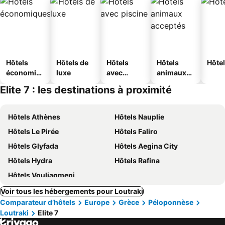
Hôtels
Hôtels de
Hôtels
Hôtels
Hôtel
économiq
luxe
avec
animaux
ues
piscine
acceptés
Elite 7 : les destinations à proximité
Hôtels Athènes
Hôtels Nauplie
Hôtels Le Pirée
Hôtels Faliro
Hôtels Glyfada
Hôtels Aegina City
Hôtels Hydra
Hôtels Rafina
Hôtels Vouliagmeni
Voir tous les hébergements pour Loutraki
Comparateur d’hôtels
Europe
Grèce
Péloponnèse
Loutraki
Elite 7