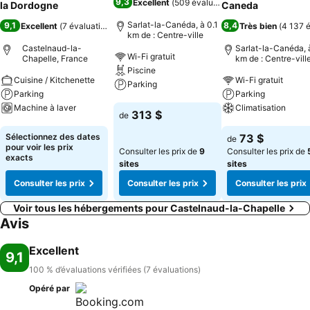
9,3
Excellent
(
509 évaluations
)
la Dordogne
Caneda
Sarlat-la-Canéda, à 0.1
9,1
8,4
Excellent
(
7 évaluations
)
Très bien
(
4 137 é
km de : Centre-ville
Castelnaud-la-
Sarlat-la-Canéda, à
Wi-Fi gratuit
Chapelle, France
km de : Centre-vill
Piscine
Cuisine / Kitchenette
Wi-Fi gratuit
Parking
Parking
Parking
Machine à laver
Climatisation
Consulter les prix
313 $
de
Consulter les prix
Consulter les pri
Sélectionnez des dates
73 $
de
pour voir les prix
Consulter les prix de
9
Consulter les prix de
exacts
sites
sites
Consulter les prix
Consulter les prix
Consulter les prix
Voir tous les hébergements pour Castelnaud-la-Chapelle
Avis
Excellent
9,1
100 % d’évaluations vérifiées (7 évaluations)
Opéré par