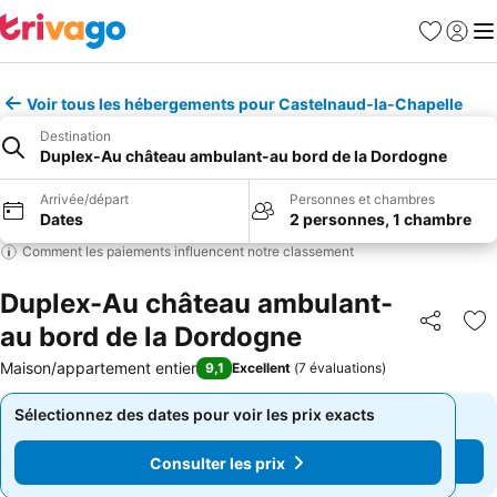
Favoris
Se con
Me
Voir tous les hébergements pour Castelnaud-la-Chapelle
Destination
Duplex-Au château ambulant-au bord de la Dordogne
Arrivée/départ
Personnes et chambres
Dates
2 personnes, 1 chambre
Comment les paiements influencent notre classement
Duplex-Au château ambulant-
au bord de la Dordogne
Partager
Aj
Maison/appartement entier
9,1
Excellent
(
7 évaluations
)
Sélectionnez des dates pour voir les prix exacts
Sélectionnez des dates pour voir les prix exacts
Consulter les prix
Consulter les prix