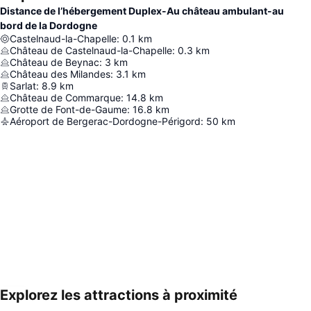
Distance de l’hébergement Duplex-Au château ambulant-au
bord de la Dordogne
Castelnaud-la-Chapelle
:
0.1
km
Château de Castelnaud-la-Chapelle
:
0.3
km
Château de Beynac
:
3
km
Château des Milandes
:
3.1
km
Sarlat
:
8.9
km
Château de Commarque
:
14.8
km
Grotte de Font-de-Gaume
:
16.8
km
Aéroport de Bergerac-Dordogne-Périgord
:
50
km
Explorez les attractions à proximité
Agrandir la carte