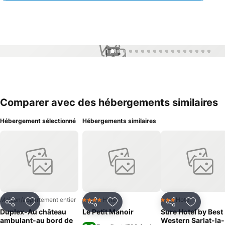
1 / 17
Comparer avec des hébergements similaires
Hébergement sélectionné
Hébergements similaires
Maison/appartement entier
Hotel
Hotel
4 Étoiles
3 Étoiles
Partager
Ajouter à mes favoris
Partager
Ajouter à mes favoris
Partager
Ajouter à
Duplex-Au château
Le Petit Manoir
Sure Hotel by Best
ambulant-au bord de
Western Sarlat-la-