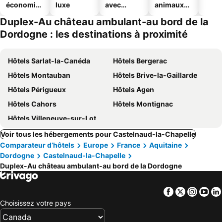
économiq
luxe
avec
animaux
ues
piscine
acceptés
Duplex-Au château ambulant-au bord de la
Dordogne : les destinations à proximité
Hôtels Sarlat-la-Canéda
Hôtels Bergerac
Hôtels Montauban
Hôtels Brive-la-Gaillarde
Hôtels Périgueux
Hôtels Agen
Hôtels Cahors
Hôtels Montignac
Hôtels Villeneuve-sur-Lot
Voir tous les hébergements pour Castelnaud-la-Chapelle
Comparateur d’hôtels
Europe
France
Aquitaine
Dordogne
Castelnaud-la-Chapelle
Duplex-Au château ambulant-au bord de la Dordogne
Facebook
Twitter
Insta
Yo
Choisissez votre pays