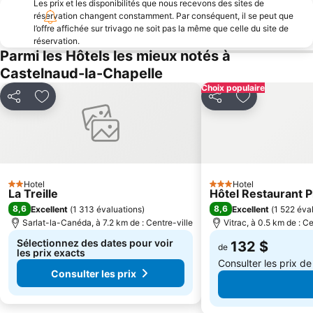
Les prix et les disponibilités que nous recevons des sites de
réservation changent constamment. Par conséquent, il se peut que
l’offre affichée sur trivago ne soit pas la même que celle du site de
réservation.
Parmi les Hôtels les mieux notés à
Castelnaud-la-Chapelle
Choix populaire
Partager
Ajouter à mes favoris
Partager
Ajouter à mes
Hotel
Hotel
2 Étoiles
3 Étoiles
La Treille
Hôtel Restaurant P
8,6
8,6
Excellent
(
1 313 évaluations
)
Excellent
(
1 522 éva
Sarlat-la-Canéda, à 7.2 km de : Centre-ville
Vitrac, à 0.5 km de : Ce
Sélectionnez des dates pour voir
132 $
de
les prix exacts
Consulter les prix d
Consulter les prix