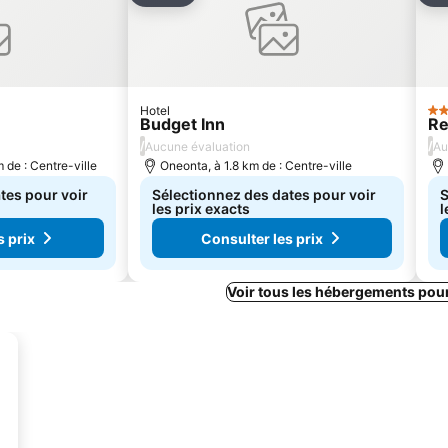
Hotel
2 É
Budget Inn
Re
/
/
Aucune évaluation
Au
 de : Centre-ville
Oneonta, à 1.8 km de : Centre-ville
tes pour voir
Sélectionnez des dates pour voir
S
les prix exacts
l
s prix
Consulter les prix
Voir tous les hébergements pou