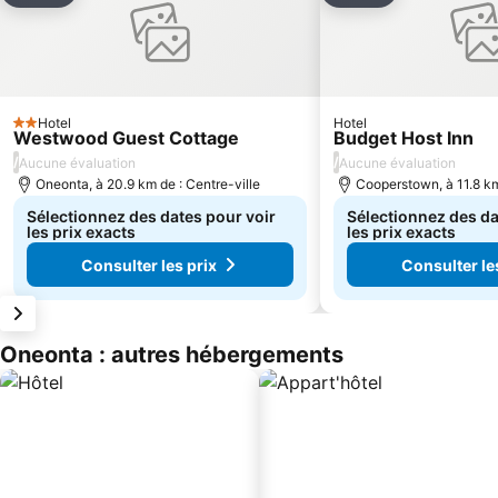
Hotel
Hotel
2 Étoiles
Westwood Guest Cottage
Budget Host Inn
/
/
Aucune évaluation
Aucune évaluation
Oneonta, à 20.9 km de : Centre-ville
Cooperstown, à 11.8 km
Sélectionnez des dates pour voir
Sélectionnez des da
les prix exacts
les prix exacts
Consulter les prix
Consulter le
Oneonta : autres hébergements