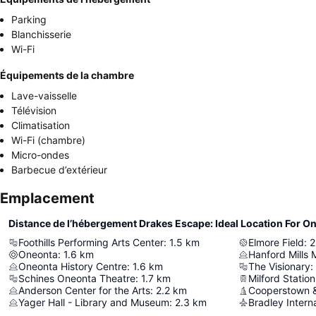
Parking
Blanchisserie
Wi-Fi
Équipements de la chambre
Lave-vaisselle
Télévision
Climatisation
Wi-Fi (chambre)
Micro-ondes
Barbecue d’extérieur
Emplacement
Distance de l’hébergement Drakes Escape: Ideal Location For 
Foothills Performing Arts Center
:
1.5
km
Elmore Field
:
2
Oneonta
:
1.6
km
Hanford Mills
Oneonta History Centre
:
1.6
km
The Visionary
:
Schines Oneonta Theatre
:
1.7
km
Milford Station
Anderson Center for the Arts
:
2.2
km
Yager Hall - Library and Museum
:
2.3
km
Bradley Interna