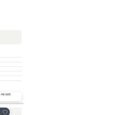
 ne soit
Ajouter à mes favoris
Ajouter à mes favor
tager
Partager