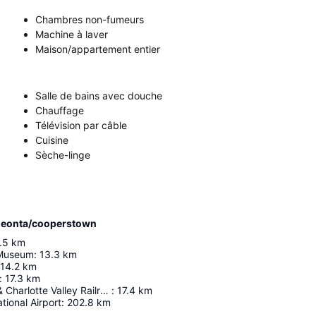
Chambres non-fumeurs
Machine à laver
Maison/appartement entier
Salle de bains avec douche
Chauffage
Télévision par câble
Cuisine
Sèche-linge
Oneonta/cooperstown
.5
km
 Museum
:
13.3
km
14.2
km
:
17.3
km
Cooperstown & Charlotte Valley Railroad
:
17.4
km
tional Airport
:
202.8
km