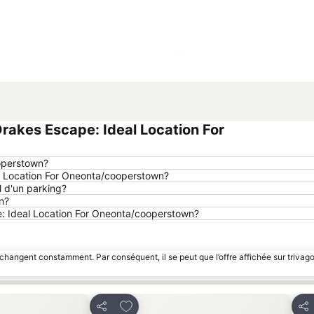
Agrandir la carte
akes Escape: Ideal Location For
ooperstown?
l Location For Oneonta/cooperstown?
 d'un parking?
n?
pe: Ideal Location For Oneonta/cooperstown?
 changent constamment. Par conséquent, il se peut que l’offre affichée sur trivago
avoris
Ajouter à mes favoris
Partager
Par