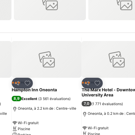
is
Ajouter à mes favoris
Ajouter à mes fav
Hotel
Hotel
3 Étoiles
3 Étoiles
Partager
Partager
Hampton Inn Oneonta
The Marx Hotel - Downto
University Area
8,9
Excellent
(
3 561 évaluations
)
7,0
)
(
1 771 évaluations
)
Oneonta, à 2.2 km de : Centre-ville
ville
Oneonta, à 0.2 km de : Centr
Wi-Fi gratuit
Wi-Fi gratuit
Piscine
Piscine
Parking