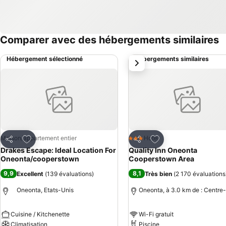
Comparer avec des hébergements similaires
Hébergement sélectionné
Hébergements similaires
suivant
Ajouter à mes favoris
Ajouter à mes favor
Maison/appartement entier
Hotel
3 Étoiles
Partager
Partager
Drakes Escape: Ideal Location For
Quality Inn Oneonta
Oneonta/cooperstown
Cooperstown Area
9,9
8,1
Excellent
(
139 évaluations
)
Très bien
(
2 170 évaluations
Oneonta, Etats-Unis
Oneonta, à 3.0 km de : Centre-
Cuisine / Kitchenette
Wi-Fi gratuit
Climatisation
Piscine