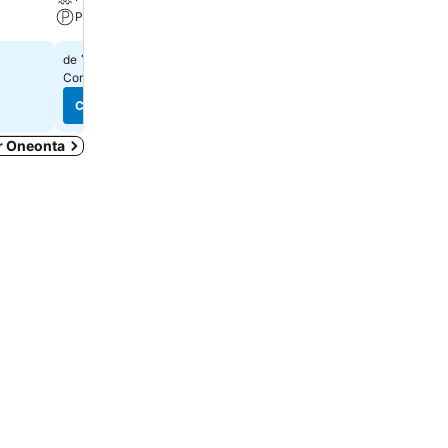
Parking
Animaux acceptés
151 $
76 $
de
de
Consulter les prix de
12 sites
Consulter les prix de
13 sit
Consulter les prix
Consulter les prix
r Oneonta