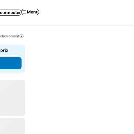
Menu
 connecter
 classement
 prix