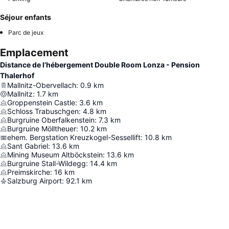
Séjour enfants
Parc de jeux
Emplacement
Distance de l’hébergement Double Room Lonza - Pension
Thalerhof
Mallnitz-Obervellach
:
0.9
km
Mallnitz
:
1.7
km
Groppenstein Castle
:
3.6
km
Schloss Trabuschgen
:
4.8
km
Burgruine Oberfalkenstein
:
7.3
km
Burgruine Mölltheuer
:
10.2
km
ehem. Bergstation Kreuzkogel-Sessellift
:
10.8
km
Sant Gabriel
:
13.6
km
Mining Museum Altböckstein
:
13.6
km
Burgruine Stall-Wildegg
:
14.4
km
Preimskirche
:
16
km
Salzburg Airport
:
92.1
km