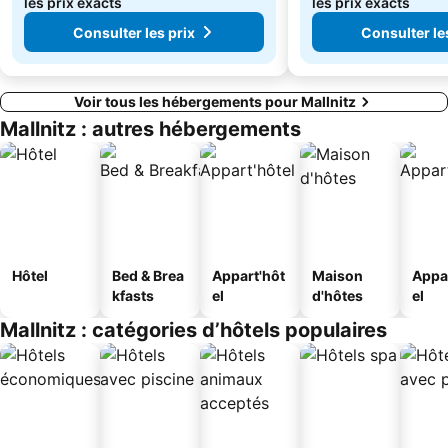
les prix exacts
les prix exacts
Consulter les prix
Consulter le
Voir tous les hébergements pour Mallnitz
Mallnitz : autres hébergements
Hôtel
Bed & Brea
Appart'hôt
Maison
Appa
kfasts
el
d'hôtes
el
Mallnitz : catégories d’hôtels populaires