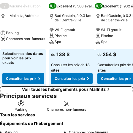
/
9,1
9,0
Aucune évaluation
Excellent
(
5 560 évaluations
Excellent
)
(
1 932 é
Mallnitz, Autriche
Bad Gastein, à 0.3 km
Bad Gastein, à 0.3
de : Centre-ville
de : Centre-ville
Wi-Fi gratuit
Wi-Fi gratuit
Parking
Piscine
Piscine
Chambres non-fumeurs
Spa
Spa
Sélectionnez des dates
138 $
254 $
de
de
pour voir les prix
exacts
Consulter les prix de
13
Consulter les prix de
sites
sites
Consulter les prix
Consulter les prix
Consulter les prix
Voir tous les hébergements pour Mallnitz
Principaux services
Parking
Chambres non-fumeurs
Tous les services
Équipements de l’hébergement
Parking
Chambres non-fumeurs