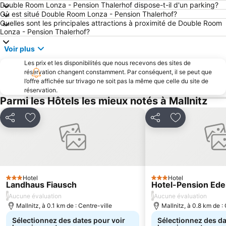
Double Room Lonza - Pension Thalerhof dispose-t-il d'un parking?
Où est situé Double Room Lonza - Pension Thalerhof?
Quelles sont les principales attractions à proximité de Double Room
Lonza - Pension Thalerhof?
Voir plus
Les prix et les disponibilités que nous recevons des sites de
réservation changent constamment. Par conséquent, il se peut que
l’offre affichée sur trivago ne soit pas la même que celle du site de
réservation.
Parmi les Hôtels les mieux notés à Mallnitz
Partager
Ajouter à mes favoris
Partager
Ajouter à mes
Hotel
Hotel
3 Étoiles
3 Étoiles
Landhaus Fiausch
Hotel-Pension Ede
/
/
Aucune évaluation
Aucune évaluation
Mallnitz, à 0.1 km de : Centre-ville
Mallnitz, à 0.8 km de : 
Sélectionnez des dates pour voir
Sélectionnez des da