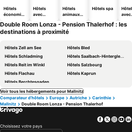
Hôtels
Hôtels
Hôtels
Hôtels spa
Hôte
économiq
avec
animaux
avec
ues
piscine
acceptés
park
Double Room Lonza - Pension Thalerhof : les
destinations à proximité
Hôtels Zell am See
Hôtels Bled
Hôtels Schladming
Hôtels Saalbach-Hinterglemm
Hôtels Reit im Winkl
Hôtels Salzbourg
Hôtels Flachau
Hôtels Kaprun
Hôtels Berchtesgaden
Voir tous les hébergements pour Mallnitz
Comparateur d’hôtels
Europe
Autriche
Carinthie
Mallnitz
Double Room Lonza - Pension Thalerhof
Facebook
Twitter
Insta
Yo
Choisissez votre pays