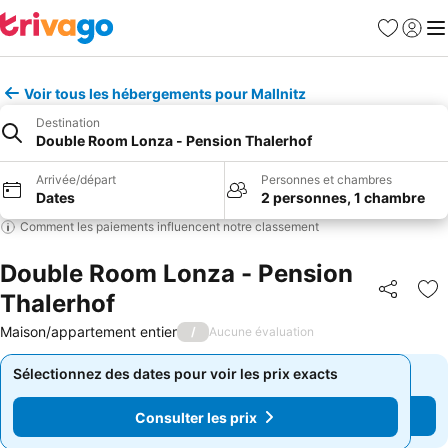
Favoris
Se con
Me
Voir tous les hébergements pour Mallnitz
Destination
Double Room Lonza - Pension Thalerhof
Arrivée/départ
Personnes et chambres
Dates
2 personnes, 1 chambre
Comment les paiements influencent notre classement
Double Room Lonza - Pension
Thalerhof
Partager
Aj
Maison/appartement entier
/
Aucune évaluation
Sélectionnez des dates pour voir les prix exacts
Sélectionnez des dates pour voir les prix exacts
Consulter les prix
Consulter les prix