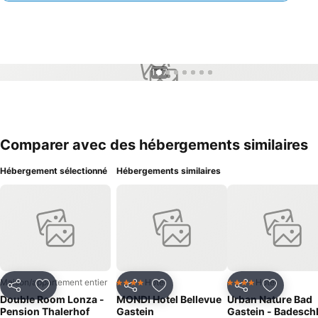
1 / 7
Comparer avec des hébergements similaires
Hébergement sélectionné
Hébergements similaires
Maison/appartement entier
Hotel
Hotel
4 Étoiles
4 Étoiles
Partager
Ajouter à mes favoris
Partager
Ajouter à mes favoris
Partager
Ajouter à
Double Room Lonza -
MONDI Hotel Bellevue
Urban Nature Bad
Pension Thalerhof
Gastein
Gastein - Badesch