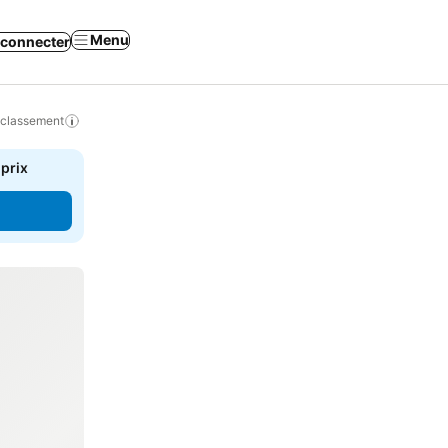
Menu
 connecter
 classement
 prix