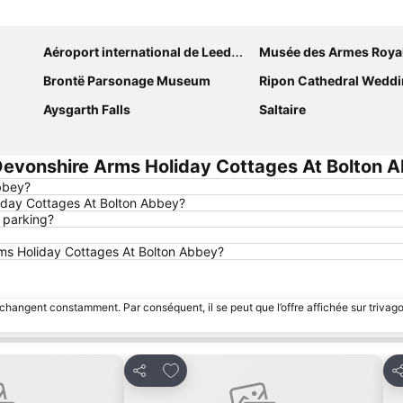
Agrandir la carte
Aéroport international de Leeds-Bradford
Musée des Armes Roya
Brontë Parsonage Museum
Ripon Cathedral Wedd
Aysgarth Falls
Saltaire
evonshire Arms Holiday Cottages At Bolton 
Abbey?
iday Cottages At Bolton Abbey?
 parking?
Arms Holiday Cottages At Bolton Abbey?
 changent constamment. Par conséquent, il se peut que l’offre affichée sur trivago
favoris
Ajouter à mes favoris
Partager
Pa