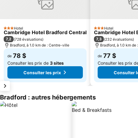
Hotel
Hotel
3 Étoiles
3 Étoiles
Cambridge Hotel Bradford Central
Cambridge Hotel B
7,2
7,3
(
728 évaluations
)
(
232 évaluations
)
Bradford, à 1.0 km de : Centre-ville
Bradford, à 1.0 km de 
78 $
77 $
de
de
Consulter les prix de
3 sites
Consulter les prix 
Consulter les prix
Consulter l
Bradford : autres hébergements