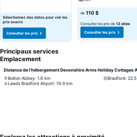
Consulter les prix
110 $
de
Sélectionnez des dates pour voir les
prix exacts
Consulter les prix de
13 sites
Consulter les prix
Consulter les prix
Principaux services
Emplacement
Distance de l’hébergement Devonshire Arms Holiday Cottages 
Bolton Abbey
:
1.6
km
Bradford
:
22.5
Leeds Bradford Airport
:
19.9
km