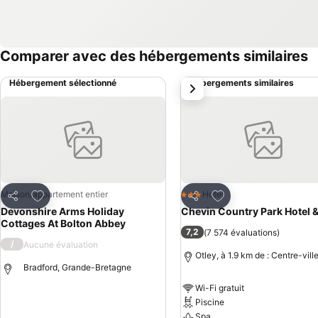
Comparer avec des hébergements similaires
Hébergement sélectionné
Hébergements similaires
suivant
Ajouter à mes favoris
Ajouter à mes favor
Maison/appartement entier
Hotel
3 Étoiles
Partager
Partager
Devonshire Arms Holiday
Chevin Country Park Hotel 
Cottages At Bolton Abbey
7,2
(
7 574 évaluations
)
/
Aucune évaluation
Otley, à 1.9 km de : Centre-vill
Bradford, Grande-Bretagne
Wi-Fi gratuit
Piscine
Consulter les prix
Spa