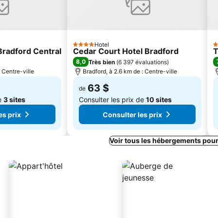
Hotel
4 Étoiles
3
radford Central
Cedar Court Hotel Bradford
T
8,0
Très bien
(
6 397 évaluations
)
: Centre-ville
Bradford, à 2.6 km de : Centre-ville
63 $
de
de
3 sites
Consulter les prix de
10 sites
es prix
Consulter les prix
Voir tous les hébergements pou