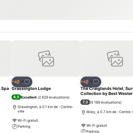
is
Ajouter à mes favoris
Ajouter à mes fav
Hotel
Hotel
3 Étoiles
3 Étoiles
Partager
Partager
& Spa
Grassington Lodge
The Craiglands Hotel, Sur
Collection by Best Weste
8,5
Excellent
(
2 629 évaluations
)
7,3
(
5 169 évaluations
)
e
Grassington, à 0.1 km de : Centre-
ville
Ilkley, à 0.7 km de : Centre-v
Wi-Fi gratuit
Wi-Fi gratuit
Parking
Parking