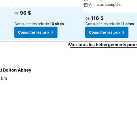
Consulter les prix
Animaux acceptés
96 $
de
Consulter les prix
116 $
de
Consulter les prix de
10 sites
Consulter les prix de
11 sites
Consulter les prix
Consulter les prix
Voir tous les hébergements pou
At Bolton Abbey
km