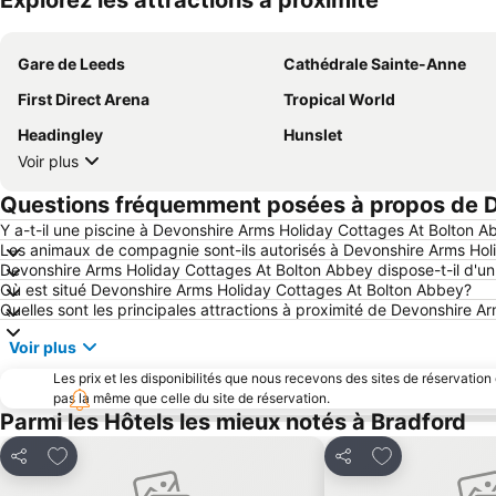
Explorez les attractions à proximité
Gare de Leeds
Cathédrale Sainte-Anne
First Direct Arena
Tropical World
Headingley
Hunslet
Voir plus
Questions fréquemment posées à propos de D
Y a-t-il une piscine à Devonshire Arms Holiday Cottages At Bolton 
Les animaux de compagnie sont-ils autorisés à Devonshire Arms Hol
Devonshire Arms Holiday Cottages At Bolton Abbey dispose-t-il d'un
Où est situé Devonshire Arms Holiday Cottages At Bolton Abbey?
Quelles sont les principales attractions à proximité de Devonshire 
Voir plus
Les prix et les disponibilités que nous recevons des sites de réservation
pas la même que celle du site de réservation.
Parmi les Hôtels les mieux notés à Bradford
Ajouter à mes favoris
Ajouter à mes 
Partager
Partager