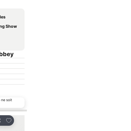
les
ing Show
Abbey
 ne soit
Ajouter à mes favoris
Ajouter à mes favo
rtager
Partager