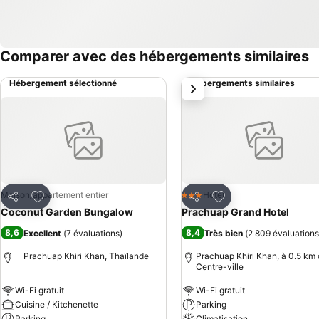
Comparer avec des hébergements similaires
Hébergement sélectionné
Hébergements similaires
suivant
Ajouter à mes favoris
Ajouter à mes favor
Maison/appartement entier
Hotel
3 Étoiles
Partager
Partager
Coconut Garden Bungalow
Prachuap Grand Hotel
8,6
8,4
Excellent
(
7 évaluations
)
Très bien
(
2 809 évaluations
Prachuap Khiri Khan, Thaïlande
Prachuap Khiri Khan, à 0.5 km 
Centre-ville
Wi-Fi gratuit
Wi-Fi gratuit
Cuisine / Kitchenette
Parking
Parking
Climatisation