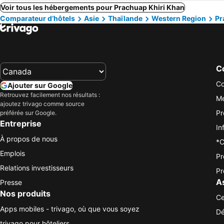
Voir tous les hébergements pour Prachuap Khiri Khan
Comparateur d’hôtels
Asie
Thaïlande
Western Region
Pr
Co
Co
Ajouter sur Google
Retrouvez facilement nos résultats :
Me
ajoutez trivago comme source
Pr
préférée sur Google.
Entreprise
In
À propos de nous
*C
Emplois
Pr
Relations investisseurs
Pr
A
Presse
Nos produits
Ce
Apps mobiles - trivago, où que vous soyez
Dé
trivago pour hôteliers