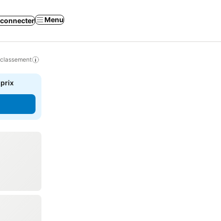
Menu
 connecter
 classement
 prix