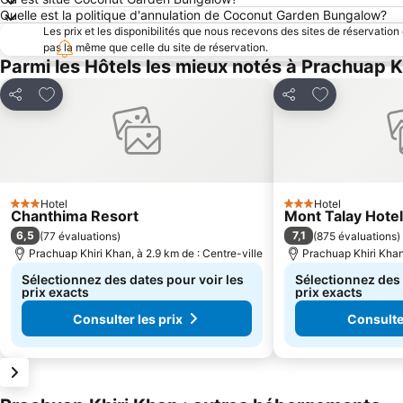
Quelle est la politique d'annulation de Coconut Garden Bungalow?
Les prix et les disponibilités que nous recevons des sites de réservation
pas la même que celle du site de réservation.
Parmi les Hôtels les mieux notés à Prachuap K
Ajouter à mes favoris
Ajouter à mes
Partager
Partager
Hotel
Hotel
3 Étoiles
3 Étoiles
Chanthima Resort
Mont Talay Hotel
6,5
7,1
(
77 évaluations
)
(
875 évaluations
)
Prachuap Khiri Khan, à 2.9 km de : Centre-ville
Prachuap Khiri Khan,
Sélectionnez des dates pour voir les
Sélectionnez des 
prix exacts
prix exacts
Consulter les prix
Consulter