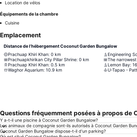
Location de vélos
Équipements de la chambre
Cuisine
Emplacement
Distance de l’hébergement Coconut Garden Bungalow
Prachuap Khiri Khan
:
0
km
Engineering S
Prachuapkhirikan City Pillar Shrine
:
0
km
The narrowest 
Prachuap Khiri Khan
:
0.5
km
Lemon Bay
:
16
Waghor Aquarium
:
10.9
km
U-Tapao - Patt
Questions fréquemment posées à propos de 
Y a-t-il une piscine à Coconut Garden Bungalow?
Les animaux de compagnie sont-ils autorisés à Coconut Garden Bu
Coconut Garden Bungalow dispose-t-il d'un parking?
Où est situé Coconut Garden Bungalow?