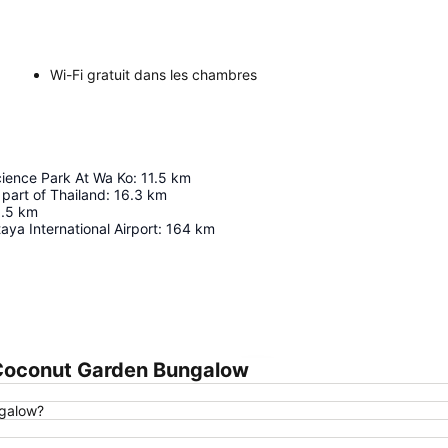
Wi-Fi gratuit dans les chambres
cience Park At Wa Ko
:
11.5
km
part of Thailand
:
16.3
km
.5
km
aya International Airport
:
164
km
Coconut Garden Bungalow
Agrandir la carte
ngalow?