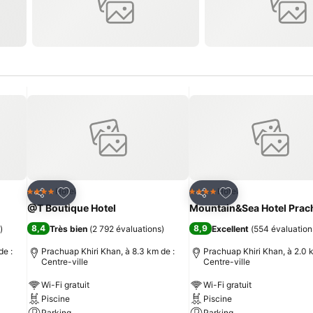
is
Ajouter à mes favoris
Ajouter à mes fav
Hotel
Hotel
4 Étoiles
4 Étoiles
Partager
Partager
@T Boutique Hotel
Mountain&Sea Hotel Pra
8,4
8,9
)
Très bien
(
2 792 évaluations
)
Excellent
(
554 évaluation
de :
Prachuap Khiri Khan, à 8.3 km de :
Prachuap Khiri Khan, à 2.0 
Centre-ville
Centre-ville
Wi-Fi gratuit
Wi-Fi gratuit
Piscine
Piscine
Parking
Parking