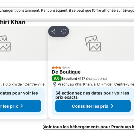
 changent constamment. Par conséquent, il se peut que l’offre affichée sur trivago
hiri Khan
 favoris
Ajouter à mes favoris
Partager
Hotel
3 Étoiles
De Boutique
8,8
Excellent
(
617 évaluations
)
 à 0.5 km de : Centre-ville
Prachuap Khiri Khan, à 1.1 km de : Centre-vill
dates pour voir les
Sélectionnez des dates pour voir les
prix exacts
 les prix
Consulter les prix
Voir tous les hébergements pour Prachuap 