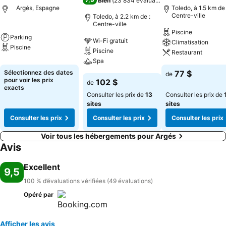
Bien
(
23 834 évaluations
)
Argés, Espagne
Toledo, à 1.5 km de 
Centre-ville
Toledo, à 2.2 km de :
Centre-ville
Piscine
Parking
Wi-Fi gratuit
Climatisation
Piscine
Piscine
Restaurant
Spa
Sélectionnez des dates
77 $
de
pour voir les prix
102 $
de
exacts
Consulter les prix de
13
Consulter les prix de
sites
sites
Consulter les prix
Consulter les prix
Consulter les prix
Voir tous les hébergements pour Argés
Avis
Excellent
9,5
100 % d’évaluations vérifiées (49 évaluations)
Opéré par
Afficher les avis