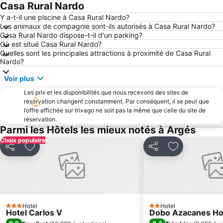
Casa Rural Nardo
Y a-t-il une piscine à Casa Rural Nardo?
Les animaux de compagnie sont-ils autorisés à Casa Rural Nardo?
Casa Rural Nardo dispose-t-il d'un parking?
Où est situé Casa Rural Nardo?
Quelles sont les principales attractions à proximité de Casa Rural
Nardo?
Voir plus
Les prix et les disponibilités que nous recevons des sites de
réservation changent constamment. Par conséquent, il se peut que
l’offre affichée sur trivago ne soit pas la même que celle du site de
réservation.
Parmi les Hôtels les mieux notés à Argés
Choix populaire
Partager
Ajouter à mes favoris
Partager
Ajouter à mes
Hotel
Hotel
3 Étoiles
2 Étoiles
Hotel Carlos V
Dobo Azacanes Ho