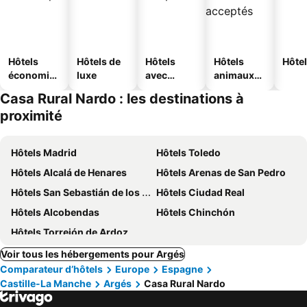
Hôtels
Hôtels de
Hôtels
Hôtels
Hôtel
économiq
luxe
avec
animaux
ues
piscine
acceptés
Casa Rural Nardo : les destinations à
proximité
Hôtels Madrid
Hôtels Toledo
Hôtels Alcalá de Henares
Hôtels Arenas de San Pedro
Hôtels San Sebastián de los Reyes
Hôtels Ciudad Real
Hôtels Alcobendas
Hôtels Chinchón
Hôtels Torrejón de Ardoz
Voir tous les hébergements pour Argés
Comparateur d’hôtels
Europe
Espagne
Castille-La Manche
Argés
Casa Rural Nardo