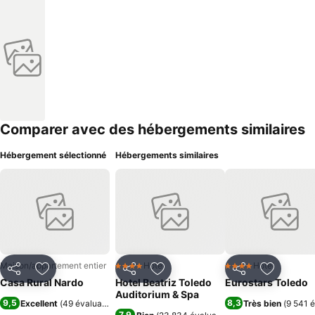
Comparer avec des hébergements similaires
Hébergement sélectionné
Hébergements similaires
Maison/appartement entier
Hotel
Hotel
4 Étoiles
4 Étoiles
Partager
Ajouter à mes favoris
Partager
Ajouter à mes favoris
Partager
Ajouter à
Casa Rural Nardo
Hotel Beatriz Toledo
Eurostars Toledo
Auditorium & Spa
9,5
8,3
Excellent
(
49 évaluations
)
Très bien
(
9 541 é
7,9