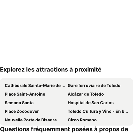
Explorez les attractions à proximité
Agrandir la carte
Cathédrale Sainte-Marie de Tolède
Gare ferroviaire de Toledo
Place Saint-Antoine
Alcázar de Toledo
Semana Santa
Hospital de San Carlos
Place Zocodover
Toledo Cultura y Vino - En busca del Alma y Corazón de Toledo
Nouvelle Porte de Bisagra
Circo Romano
Questions fréquemment posées à propos de
Jardin del Príncipe