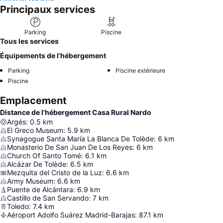
Principaux services
Parking
Piscine
Tous les services
Équipements de l’hébergement
Parking
Piscine extérieure
Piscine
Emplacement
Distance de l’hébergement Casa Rural Nardo
Argés
:
0.5
km
El Greco Museum
:
5.9
km
Synagogue Santa María La Blanca De Tolède
:
6
km
Monasterio De San Juan De Los Reyes
:
6
km
Church Of Santo Tomé
:
6.1
km
Alcázar De Tolède
:
6.5
km
Mezquita del Cristo de la Luz
:
6.6
km
Army Museum
:
6.6
km
Puente de Alcántara
:
6.9
km
Castillo de San Servando
:
7
km
Toledo
:
7.4
km
Aéroport Adolfo Suárez Madrid-Barajas
:
87.1
km