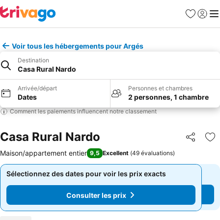
Favoris
Se con
Me
Voir tous les hébergements pour Argés
Destination
Casa Rural Nardo
Arrivée/départ
Personnes et chambres
Dates
2 personnes, 1 chambre
Comment les paiements influencent notre classement
Casa Rural Nardo
Partager
Aj
Maison/appartement entier
9,5
Excellent
(
49 évaluations
)
Sélectionnez des dates pour voir les prix exacts
Sélectionnez des dates pour voir les prix exacts
Consulter les prix
Consulter les prix