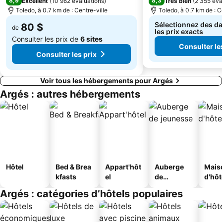
8,9
8,3
Excellent
(
10 982 évaluations
)
Très bien
(
2 355 éva
Toledo, à 0.7 km de : Centre-ville
Toledo, à 0.7 km de : C
Sélectionnez des da
80 $
de
les prix exacts
Consulter les prix de
6 sites
Consulter le
Consulter les prix
Voir tous les hébergements pour Argés
Argés : autres hébergements
Hôtel
Bed & Brea
Appart'hôt
Auberge
Mais
kfasts
el
de
d'hô
jeunesse
Argés : catégories d’hôtels populaires