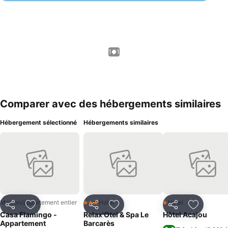
1 / 1
Comparer avec des hébergements similaires
Hébergement sélectionné
Hébergements similaires
Maison/appartement entier
Hotel
Hotel
3 Étoiles
1 Étoiles
Partager
Ajouter à mes favoris
Partager
Ajouter à mes favoris
Partager
Ajouter à
Casa Flamingo -
Relax'Otel & Spa Le
Hôtel Acajou
Appartement
Barcarès