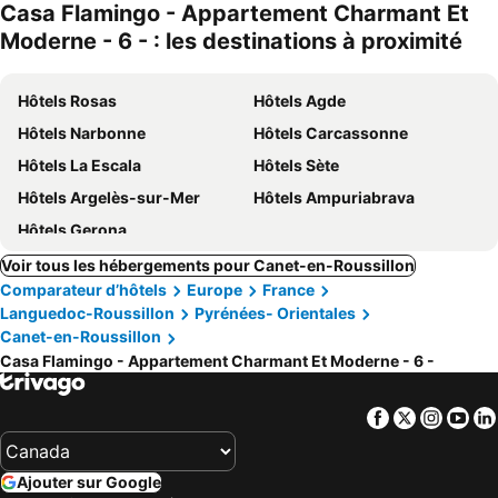
Casa Flamingo - Appartement Charmant Et
Moderne - 6 - : les destinations à proximité
Hôtels Rosas
Hôtels Agde
Hôtels Narbonne
Hôtels Carcassonne
Hôtels La Escala
Hôtels Sète
Hôtels Argelès-sur-Mer
Hôtels Ampuriabrava
Hôtels Gerona
Voir tous les hébergements pour Canet-en-Roussillon
Comparateur d’hôtels
Europe
France
Languedoc-Roussillon
Pyrénées- Orientales
Canet-en-Roussillon
Casa Flamingo - Appartement Charmant Et Moderne - 6 -
Facebook
Twitter
Insta
Yo
Ajouter sur Google