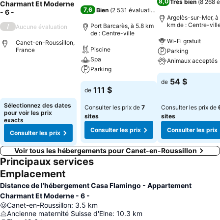
8,0
Très bien
(
8 268 é
Charmant Et Moderne
7,6
Bien
(
2 531 évaluations
)
- 6 -
Argelès-sur-Mer, à 
km de : Centre-vill
Port Barcarès, à 5.8 km
/
Aucune évaluation
de : Centre-ville
Wi-Fi gratuit
Canet-en-Roussillon,
Piscine
France
Parking
Spa
Animaux acceptés
Parking
54 $
de
111 $
de
Sélectionnez des dates
Consulter les prix de
7
Consulter les prix de
pour voir les prix
sites
sites
exacts
Consulter les prix
Consulter les prix
Consulter les prix
Voir tous les hébergements pour Canet-en-Roussillon
Principaux services
Emplacement
Distance de l’hébergement Casa Flamingo - Appartement
Charmant Et Moderne - 6 -
Canet-en-Roussillon
:
3.5
km
Ancienne maternité Suisse d'Elne
:
10.3
km