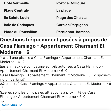
Côte Vermeille
Port de Collioure
Plage Centrale
La plage
Ile Sainte Lucie
Plage des Chalets
Baie de Cadaques
Gare de Perpignan
Plage du Roussillon
Perpignan-Bompas
Questions fréquemment posées à propos de
De la Gare
d'Argelès-sur-mer
Casa Flamingo - Appartement Charmant Et
Las Cobas
Pascot
Moderne - 6 -
Le vieux quartier du Mouré
Aqua Brava
Y a-t-il une piscine à Casa Flamingo - Appartement Charmant Et
Plage de la Punta
Saint-Jacques
Moderne - 6 -?
Les animaux de compagnie sont-ils autorisés à Casa Flamingo -
Barcarès
Plage du Village
Appartement Charmant Et Moderne - 6 -?
Casa Flamingo - Appartement Charmant Et Moderne - 6 - dispose-t-
Port de plaisance
Plage Boramar
il d'un parking?
Port Leucate Plage
Port-Leucate
Où est situé Casa Flamingo - Appartement Charmant Et Moderne - 6
-?
Teatre-Museu Dalí
Citadelle de Roses
Quelles sont les principales attractions à proximité de Casa
Flamingo - Appartement Charmant Et Moderne - 6 -?
Cap de Creus
Plage de la Lagune
Moulin de Collioure
Port de Port Vendres
Voir plus
Coppacabana
Figueres