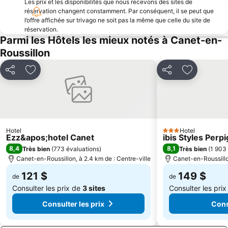
Les prix et les disponibilités que nous recevons des sites de
réservation changent constamment. Par conséquent, il se peut que
l’offre affichée sur trivago ne soit pas la même que celle du site de
réservation.
Parmi les Hôtels les mieux notés à Canet-en-
Roussillon
Partager
Ajouter à mes favoris
Partager
Ajouter à 
Hotel
Hotel
3 Étoiles
Ezz&apos;hotel Canet
ibis Styles Per
8,4
8,1
Très bien
(
773 évaluations
)
Très bien
(
1 903
Canet-en-Roussillon, à 2.4 km de : Centre-ville
Canet-en-Roussillon
121 $
149 $
de
de
Consulter les prix de
3 sites
Consulter les pri
Consulter les prix
Cons