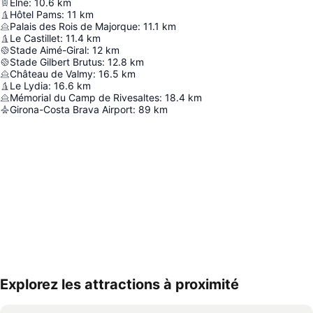
Elne
:
10.6
km
Hôtel Pams
:
11
km
Palais des Rois de Majorque
:
11.1
km
Le Castillet
:
11.4
km
Stade Aimé-Giral
:
12
km
Stade Gilbert Brutus
:
12.8
km
Château de Valmy
:
16.5
km
Le Lydia
:
16.6
km
Mémorial du Camp de Rivesaltes
:
18.4
km
Girona-Costa Brava Airport
:
89
km
Explorez les attractions à proximité
Agrandir la carte