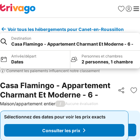
Favoris
Se con
Me
Voir tous les hébergements pour Canet-en-Roussillon
Destination
Casa Flamingo - Appartement Charmant Et Moderne - 6 -
Arrivée/départ
Personnes et chambres
Dates
2 personnes, 1 chambre
Comment les paiements influencent notre classement
Casa Flamingo - Appartement
Charmant Et Moderne - 6 -
Partager
Aj
Maison/appartement entier
/
Aucune évaluation
Sélectionnez des dates pour voir les prix exacts
Sélectionnez des dates pour voir les prix exacts
Consulter les prix
Consulter les prix