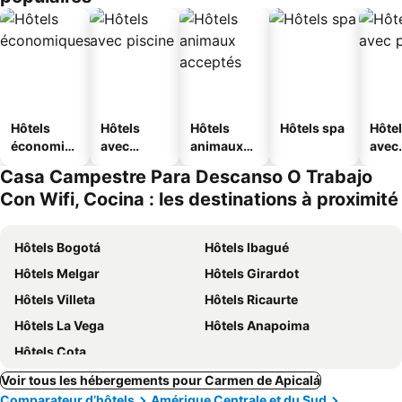
Hôtels
Hôtels
Hôtels
Hôtels spa
Hôte
économiq
avec
animaux
avec
ues
piscine
acceptés
park
Casa Campestre Para Descanso O Trabajo
Con Wifi, Cocina : les destinations à proximité
Hôtels Bogotá
Hôtels Ibagué
Hôtels Melgar
Hôtels Girardot
Hôtels Villeta
Hôtels Ricaurte
Hôtels La Vega
Hôtels Anapoima
Hôtels Cota
Voir tous les hébergements pour Carmen de Apicalá
Comparateur d’hôtels
Amérique Centrale et du Sud