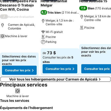
Casa Campestre Para
Hotel Manantial
Hotel Avenida 15
Descanso O Trabajo
Melgar
7,9
Bien
(
170 évalua
Con Wifi, Cocina
8,2
Très bien
(
2 114 évaluations
)
Melgar, à 1.8 km de 
/
Aucune évaluation
Centre-ville
Melgar, à 1.3 km de :
Centre-ville
Carmen de Apicalá,
Piscine
Colombie
Wi-Fi gratuit
Machine à laver
Piscine
Consulter les pri
Parking
Consulter les prix
Sélectionnez des da
Consulter les prix
pour voir les prix
73 $
de
exacts
Sélectionnez des dates
Consulter les prix de
5
pour voir les prix
sites
exacts
Consulter les prix
Consulter les prix
Consulter les prix
Voir tous les hébergements pour Carmen de Apicalá
Principaux services
Machine à laver
Tous les services
Équipements de l’hébergement