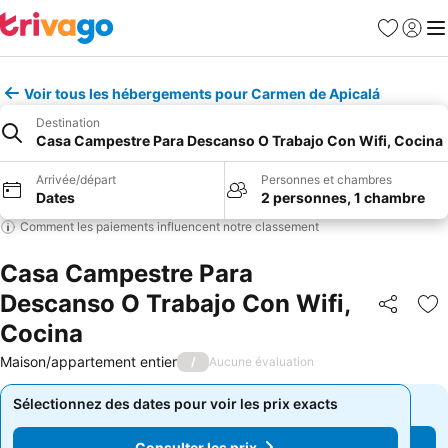
Favoris
Se con
Me
Voir tous les hébergements pour Carmen de Apicalá
Destination
Casa Campestre Para Descanso O Trabajo Con Wifi, Cocina
Arrivée/départ
Personnes et chambres
Dates
2 personnes, 1 chambre
Comment les paiements influencent notre classement
Casa Campestre Para
Descanso O Trabajo Con Wifi,
Partager
Aj
Cocina
Maison/appartement entier
/
Aucune évaluation
Sélectionnez des dates pour voir les prix exacts
Sélectionnez des dates pour voir les prix exacts
Consulter les prix
Consulter les prix