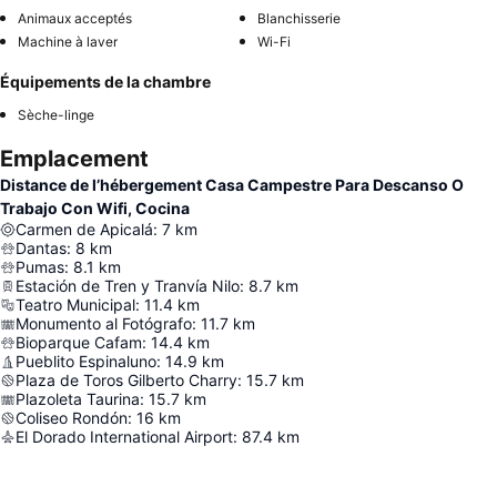
Animaux acceptés
Blanchisserie
Machine à laver
Wi-Fi
Équipements de la chambre
Sèche-linge
Emplacement
Distance de l’hébergement Casa Campestre Para Descanso O
Trabajo Con Wifi, Cocina
Carmen de Apicalá
:
7
km
Dantas
:
8
km
Pumas
:
8.1
km
Estación de Tren y Tranvía Nilo
:
8.7
km
Teatro Municipal
:
11.4
km
Monumento al Fotógrafo
:
11.7
km
Bioparque Cafam
:
14.4
km
Pueblito Espinaluno
:
14.9
km
Plaza de Toros Gilberto Charry
:
15.7
km
Plazoleta Taurina
:
15.7
km
Coliseo Rondón
:
16
km
El Dorado International Airport
:
87.4
km