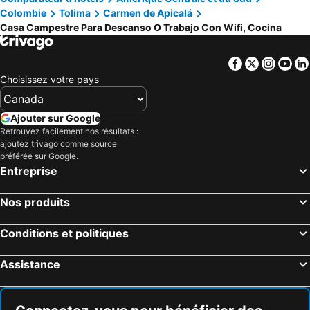
Colombie
Tolima
Carmen de Apicalá
Casa Campestre Para Descanso O Trabajo Con Wifi, Cocina
Facebook
Twitter
Insta
Yo
Choisissez votre pays
Ajouter sur Google
Retrouvez facilement nos résultats :
ajoutez trivago comme source
préférée sur Google.
Entreprise
Nos produits
Conditions et politiques
Assistance