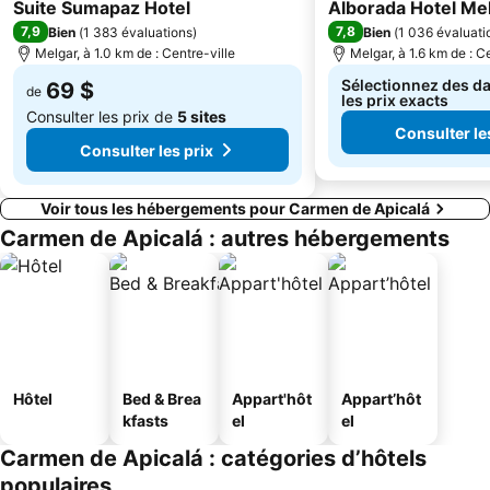
4 Étoiles
3 Étoiles
Suite Sumapaz Hotel
Alborada Hotel Me
7,9
7,8
Bien
(
1 383 évaluations
)
Bien
(
1 036 évaluati
Melgar, à 1.0 km de : Centre-ville
Melgar, à 1.6 km de : C
Sélectionnez des da
69 $
de
les prix exacts
Consulter les prix de
5 sites
Consulter le
Consulter les prix
Voir tous les hébergements pour Carmen de Apicalá
Carmen de Apicalá : autres hébergements
Hôtel
Bed & Brea
Appart'hôt
Appart’hôt
kfasts
el
el
Carmen de Apicalá : catégories d’hôtels
populaires