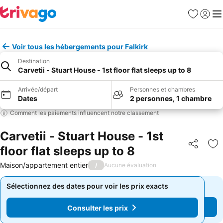
Favoris
Se con
Me
Voir tous les hébergements pour Falkirk
Destination
Carvetii - Stuart House - 1st floor flat sleeps up to 8
Arrivée/départ
Personnes et chambres
Dates
2 personnes, 1 chambre
Comment les paiements influencent notre classement
Carvetii - Stuart House - 1st
floor flat sleeps up to 8
Partager
Aj
Maison/appartement entier
/
Aucune évaluation
Sélectionnez des dates pour voir les prix exacts
Sélectionnez des dates pour voir les prix exacts
Consulter les prix
Consulter les prix