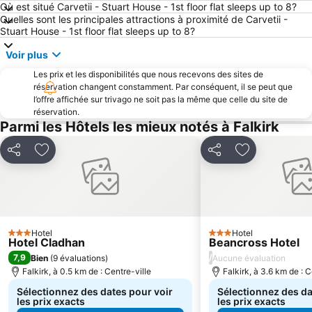
The Witchery by the Castle
Calton Hill
Où est situé Carvetii - Stuart House - 1st floor flat sleeps up to 8?
Quelles sont les principales attractions à proximité de Carvetii -
SECC - Palais des Congrès et des Expositions d'Écosse
Port of Leith
Stuart House - 1st floor flat sleeps up to 8?
Portobello Beach
Château de Stirling
Voir plus
West End
Edinburgh Park
Les prix et les disponibilités que nous recevons des sites de
George Square
Merchant Square
réservation changent constamment. Par conséquent, il se peut que
l’offre affichée sur trivago ne soit pas la même que celle du site de
Victoria Street
Université de Glasgow et Centre des Visiteurs
réservation.
Cowcaddens
Musée et Galerie Kelvingrove
Parmi les Hôtels les mieux notés à Falkirk
Stade de Murrayfield
The Royal Mile Gallery
Partager
Ajouter à mes favoris
Partager
Ajouter à mes
Rose Street
Cathédrale Saint Giles
Finnieston
Corstorphine
Gleneagles Golf Resort
Jardins de Princes Street
Cockburn Street
Waterloo Place
Hotel
Hotel
3 Étoiles
3 Étoiles
Hotel Cladhan
Beancross Hotel
Jardin Botanique Royal d'Edimbourg
Edinburgh Dungeon
7,9
/
Bien
(
9 évaluations
)
Aucune évaluation
Siège d'Arthur
Buchanan Street
Falkirk, à 0.5 km de : Centre-ville
Falkirk, à 3.6 km de : C
Sélectionnez des dates pour voir
Sélectionnez des da
les prix exacts
les prix exacts