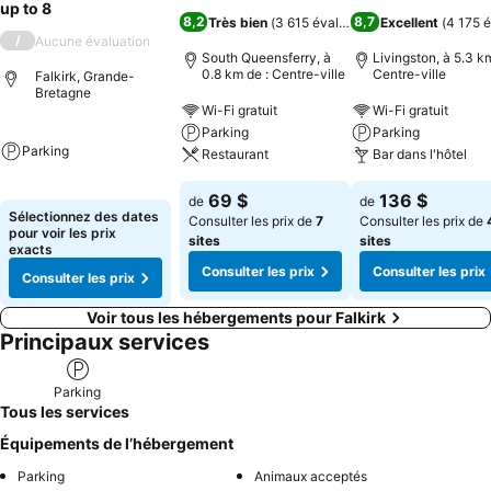
up to 8
8,2
8,7
Très bien
(
3 615 évaluations
Excellent
)
(
4 175 é
/
Aucune évaluation
South Queensferry, à
Livingston, à 5.3 km
0.8 km de : Centre-ville
Centre-ville
Falkirk, Grande-
Bretagne
Wi-Fi gratuit
Wi-Fi gratuit
Parking
Parking
Parking
Restaurant
Bar dans l'hôtel
69 $
136 $
de
de
Sélectionnez des dates
Consulter les prix de
7
Consulter les prix de
pour voir les prix
sites
sites
exacts
Consulter les prix
Consulter les prix
Consulter les prix
Voir tous les hébergements pour Falkirk
Principaux services
Parking
Tous les services
Équipements de l’hébergement
Parking
Animaux acceptés