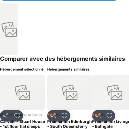
Comparer avec des hébergements similaires
Hébergement sélectionné
Hébergements similaires
Maison/appartement entier
Hotel
Hotel
3 Étoiles
3 Étoiles
Partager
Ajouter à mes favoris
Partager
Ajouter à mes favoris
Partager
Ajouter à
Carvetii - Stuart House
Premier Inn Edinburgh
Premier Inn Living
- 1st floor flat sleeps
- South Queensferry
- Bathgate