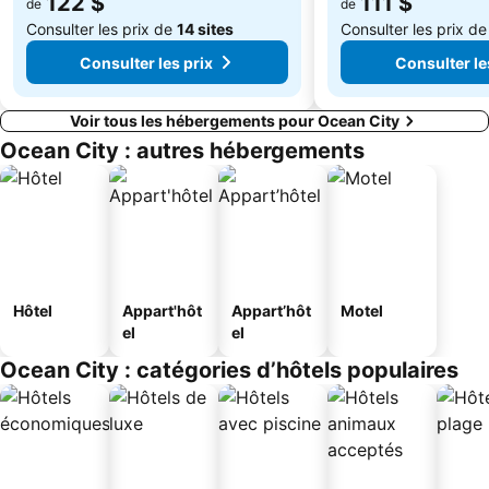
122 $
111 $
de
de
Consulter les prix de
14 sites
Consulter les prix d
Consulter les prix
Consulter le
Voir tous les hébergements pour Ocean City
Ocean City : autres hébergements
Hôtel
Appart'hôt
Appart’hôt
Motel
el
el
Ocean City : catégories d’hôtels populaires