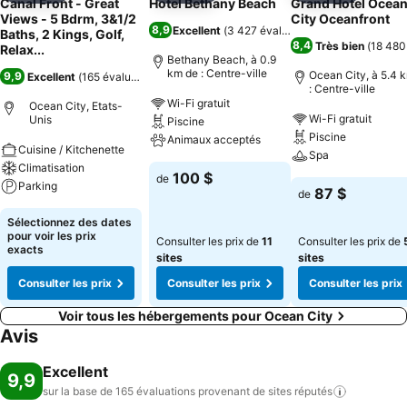
Canal Front - Great
Hotel Bethany Beach
Grand Hotel Ocea
Views - 5 Bdrm, 3&1/2
City Oceanfront
8,9
Excellent
(
3 427 évaluations
)
Baths, 2 Kings, Golf,
8,4
Très bien
(
18 480
Relax...
Bethany Beach, à 0.9
km de : Centre-ville
Ocean City, à 5.4 
9,9
Excellent
(
165 évaluations
)
: Centre-ville
Wi-Fi gratuit
Ocean City, Etats-
Wi-Fi gratuit
Unis
Piscine
Piscine
Animaux acceptés
Cuisine / Kitchenette
Spa
Climatisation
100 $
de
Parking
87 $
de
Sélectionnez des dates
pour voir les prix
Consulter les prix de
11
Consulter les prix de
exacts
sites
sites
Consulter les prix
Consulter les prix
Consulter les prix
Voir tous les hébergements pour Ocean City
Avis
Excellent
9,9
sur la base de 165 évaluations provenant de sites
réputés