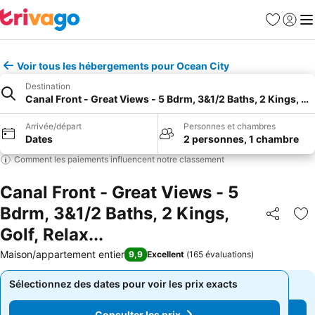
Favoris
Se con
Me
Voir tous les hébergements pour Ocean City
Destination
Canal Front - Great Views - 5 Bdrm, 3&1/2 Baths, 2 Kings, Golf
Arrivée/départ
Personnes et chambres
Dates
2 personnes, 1 chambre
Comment les paiements influencent notre classement
Canal Front - Great Views - 5
Bdrm, 3&1/2 Baths, 2 Kings,
Partager
Aj
Golf, Relax...
Maison/appartement entier
9,9
Excellent
(
165 évaluations
)
Sélectionnez des dates pour voir les prix exacts
Sélectionnez des dates pour voir les prix exacts
Consulter les prix
Consulter les prix