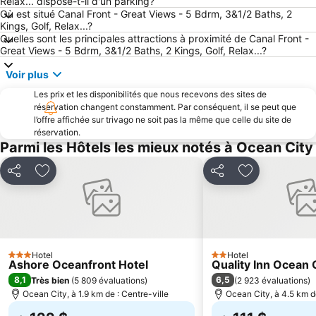
Relax... dispose-t-il d'un parking?
Où est situé Canal Front - Great Views - 5 Bdrm, 3&1/2 Baths, 2
Kings, Golf, Relax...?
Quelles sont les principales attractions à proximité de Canal Front -
Great Views - 5 Bdrm, 3&1/2 Baths, 2 Kings, Golf, Relax...?
Voir plus
Les prix et les disponibilités que nous recevons des sites de
réservation changent constamment. Par conséquent, il se peut que
l’offre affichée sur trivago ne soit pas la même que celle du site de
réservation.
Parmi les Hôtels les mieux notés à Ocean City
Partager
Ajouter à mes favoris
Partager
Ajouter à mes
Hotel
Hotel
3 Étoiles
2 Étoiles
Ashore Oceanfront Hotel
Quality Inn Ocean 
8,1
6,5
Très bien
(
5 809 évaluations
)
(
2 923 évaluations
)
Ocean City, à 1.9 km de : Centre-ville
Ocean City, à 4.5 km de