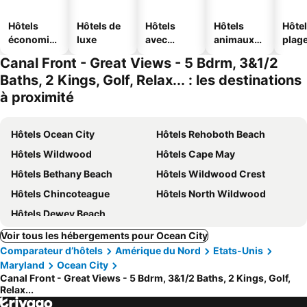
Hôtels
Hôtels de
Hôtels
Hôtels
Hôtel
économiq
luxe
avec
animaux
plag
ues
piscine
acceptés
Canal Front - Great Views - 5 Bdrm, 3&1/2
Baths, 2 Kings, Golf, Relax... : les destinations
à proximité
Hôtels Ocean City
Hôtels Rehoboth Beach
Hôtels Wildwood
Hôtels Cape May
Hôtels Bethany Beach
Hôtels Wildwood Crest
Hôtels Chincoteague
Hôtels North Wildwood
Hôtels Dewey Beach
Voir tous les hébergements pour Ocean City
Comparateur d’hôtels
Amérique du Nord
Etats-Unis
Maryland
Ocean City
Canal Front - Great Views - 5 Bdrm, 3&1/2 Baths, 2 Kings, Golf,
Relax...