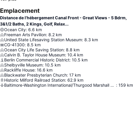
Emplacement
Distance de l’hébergement Canal Front - Great Views - 5 Bdrm,
3&1/2 Baths, 2 Kings, Golf, Relax...
Ocean City
:
6.6
km
Freeman Arts Pavilion
:
8.2
km
United State Lifesaving Station Museum
:
8.3
km
CG-41300
:
8.5
km
Ocean City Life Saving Station
:
8.8
km
Calvin B. Taylor House Museum
:
10.4
km
Berlin Commercial Historic District
:
10.5
km
Shelbyville Museum
:
10.5
km
Rackliffe House
:
16.6
km
Blackwater Presbyterian Church
:
17
km
Historic Milford Railroad Station
:
62.9
km
Baltimore-Washington International/Thurgood Marshall Airport
:
159
km