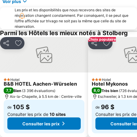
Voir plus
Les prix et les disponibilités que nous recevons des sites de
réservation changent constamment. Par conséquent, il se peut que
l’offre affichée sur trivago ne soit pas la même que celle du site de
réservation.
Parmi les Hôtels les mieux notés à Stolberg
Choix populaire
Partager
Ajouter à mes favoris
Partager
Ajouter à mes
Hotel
Hotel
2 Étoiles
3 Étoiles
B&B HOTEL Aachen-Würselen
Hotel Mykonos
7,7
8,0
Bien
(
3 396 évaluations
)
Très bien
(
726 évalu
Aix-la-Chapelle, à 5.5 km de : Centre-ville
Eschweiler, à 1.3 km de
105 $
96 $
de
de
Consulter les prix de
10 sites
Consulter les prix d
Consulter les prix
Consulter le