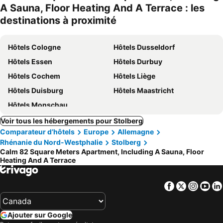
A Sauna, Floor Heating And A Terrace : les
destinations à proximité
Hôtels Cologne
Hôtels Dusseldorf
Hôtels Essen
Hôtels Durbuy
Hôtels Cochem
Hôtels Liège
Hôtels Duisburg
Hôtels Maastricht
Hôtels Monschau
Voir tous les hébergements pour Stolberg
Comparateur d’hôtels
Europe
Allemagne
Rhénanie du Nord-Westphalie
Stolberg
Calm 82 Square Meters Apartment, Including A Sauna, Floor
Heating And A Terrace
Facebook
Twitter
Insta
Yo
Ajouter sur Google