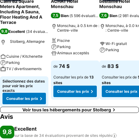
Calm 82 Square
ACHAT Hotel
besttime Hotel
Meters Apartment,
Monschau
Monschau
Including A Sauna,
7,5
7,6
Bien
(
5 596 évaluations
)
Bien
(
2 981 éval
Floor Heating And A
Terrace
Monschau, à 0.5 km de :
Monschau, à 0.0 k
Centre-ville
: Centre-ville
9,8
Excellent
(
34 évaluations
)
Piscine
Stolberg, Allemagne
Wi-Fi gratuit
Parking
Parking
Animaux acceptés
Cuisine / Kitchenette
Parking
74 $
83 $
de
de
TV / divertissements
Consulter les prix de
13
Consulter les prix de
Sélectionnez des dates
sites
sites
pour voir les prix
exacts
Consulter les prix
Consulter les prix
Consulter les prix
Voir tous les hébergements pour Stolberg
Avis
Excellent
9,8
sur la base de 34 évaluations provenant de sites
réputés