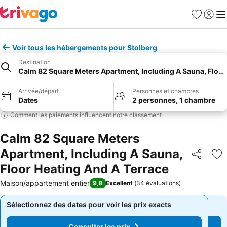
Favoris
Se con
Me
Voir tous les hébergements pour Stolberg
Destination
Calm 82 Square Meters Apartment, Including A Sauna, Floor
Arrivée/départ
Personnes et chambres
Dates
2 personnes, 1 chambre
Comment les paiements influencent notre classement
Calm 82 Square Meters
Apartment, Including A Sauna,
Partager
Aj
Floor Heating And A Terrace
Maison/appartement entier
9,8
Excellent
(
34 évaluations
)
Sélectionnez des dates pour voir les prix exacts
Sélectionnez des dates pour voir les prix exacts
Consulter les prix
Consulter les prix