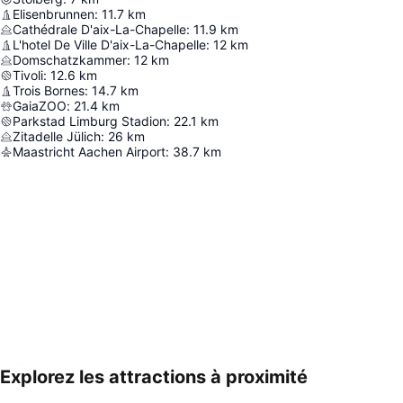
Elisenbrunnen
:
11.7
km
Cathédrale D'aix-La-Chapelle
:
11.9
km
L'hotel De Ville D'aix-La-Chapelle
:
12
km
Domschatzkammer
:
12
km
Tivoli
:
12.6
km
Trois Bornes
:
14.7
km
GaiaZOO
:
21.4
km
Parkstad Limburg Stadion
:
22.1
km
Zitadelle Jülich
:
26
km
Maastricht Aachen Airport
:
38.7
km
Explorez les attractions à proximité
Agrandir la carte