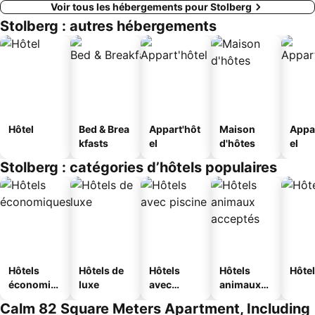
Voir tous les hébergements pour Stolberg
Stolberg : autres hébergements
Hôtel
Bed & Brea
Appart'hôt
Maison
Appa
kfasts
el
d'hôtes
el
Stolberg : catégories d’hôtels populaires
Hôtels
Hôtels de
Hôtels
Hôtels
Hôtel
économiq
luxe
avec
animaux
ues
piscine
acceptés
Calm 82 Square Meters Apartment, Including