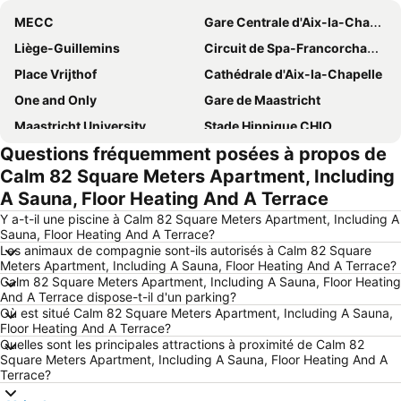
MECC
Gare Centrale d'Aix-la-Chapelle
Liège-Guillemins
Circuit de Spa-Francorchamps
Place Vrijthof
Cathédrale d'Aix-la-Chapelle
One and Only
Gare de Maastricht
Maastricht University
Stade Hippique CHIO
Questions fréquemment posées à propos de
Thermes de Spa
Phantasialand Amusement Park
Calm 82 Square Meters Apartment, Including
Mandarin
Parc national Eifel
A Sauna, Floor Heating And A Terrace
Mine à ciel ouvert de Garzweiler
Carnaval in Maastricht
Y a-t-il une piscine à Calm 82 Square Meters Apartment, Including A
Habitat
Village Maasmechelen
Sauna, Floor Heating And A Terrace?
Les animaux de compagnie sont-ils autorisés à Calm 82 Square
Kornelimünster
City Centre
Meters Apartment, Including A Sauna, Floor Heating And A Terrace?
Calm 82 Square Meters Apartment, Including A Sauna, Floor Heating
Thermes Carolus
ALEX
And A Terrace dispose-t-il d'un parking?
Vente en Usine - Lambertz
Schneeberg
Où est situé Calm 82 Square Meters Apartment, Including A Sauna,
Floor Heating And A Terrace?
Wasser-Info-Zentrum Eifel
GaiaZOO
Quelles sont les principales attractions à proximité de Calm 82
Square Meters Apartment, Including A Sauna, Floor Heating And A
Musée d'Histoire naturelle de Maastricht
Château Neercanne
Terrace?
Les Ardentes - Electro-Rock Music Festival