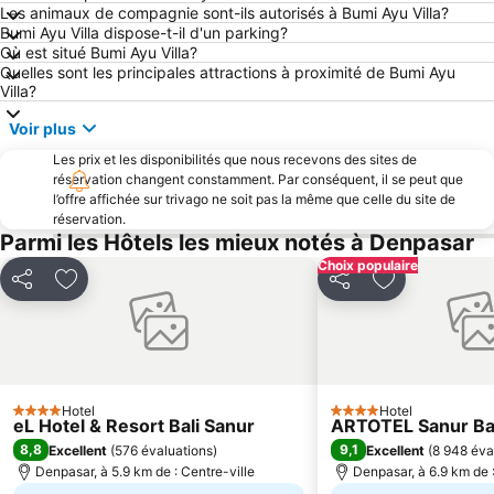
DFS Galleria Bali
Double Six Beach
Les animaux de compagnie sont-ils autorisés à Bumi Ayu Villa?
Bumi Ayu Villa dispose-t-il d'un parking?
Petitenget
Marché traditionnel d'Ubud
Où est situé Bumi Ayu Villa?
Monastère de Pura Luhur Ulu Watu
Waterbom Bali
Quelles sont les principales attractions à proximité de Bumi Ayu
Villa?
École de Surf Rip Curl
Berawa
Voir plus
Karma Beach Bali
Poppies Lane 1
Les prix et les disponibilités que nous recevons des sites de
Geger Sawangan
Lembongan
réservation changent constamment. Par conséquent, il se peut que
Blue Point-Suluban
Nyang-Nyang
l’offre affichée sur trivago ne soit pas la même que celle du site de
réservation.
Jalan Legian
Poppies Lane 2
Parmi les Hôtels les mieux notés à Denpasar
Matahari Kuta Square
Dive Indonesia
Choix populaire
Partager
Ajouter à mes favoris
Partager
Ajouter à mes
Rafting am Ayung River by Bali Adventure Tours
Bali Spirit Festival
Pasir Putih
Bali Treetop Adventure Park
Sanur Village Festival
Ketewel
Batubulan
Celuk
Hotel
Hotel
Centre Commercial Discovery Shopping Mall
Bali Safari & Marine Park
4 Étoiles
4 Étoiles
eL Hotel & Resort Bali Sanur
ARTOTEL Sanur Ba
Taman Gili
Bias Tugel Beach
8,8
9,1
Excellent
(
576 évaluations
)
Excellent
(
8 948 éva
Denpasar, à 5.9 km de : Centre-ville
Denpasar, à 6.9 km de :
Turtle Island by Bali Wings Tour Service
Pantai Balian