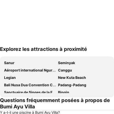
Explorez les attractions à proximité
Agrandir la carte
Sanur
Seminyak
Aéroport international Ngurah Rai
Canggu
Legian
New Kuta Beach
Bali Nusa Dua Convention Center
Padang-Padang
Sanctuaire de Singes de la Forêt Sacrée
Bingin
Questions fréquemment posées à propos de
Nusa Lembongan
Hard Rock Cafe
Bumi Ayu Villa
Bali Collection
Tanah Lot
Y a-t-il une piscine à Bumi Ayu Villa?