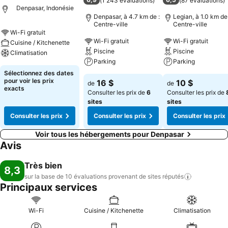
(
1 243 évaluations
)
(
87 évaluations
)
Denpasar, Indonésie
Denpasar, à 4.7 km de :
Legian, à 1.0 km de 
Centre-ville
Centre-ville
Wi-Fi gratuit
Wi-Fi gratuit
Wi-Fi gratuit
Cuisine / Kitchenette
Piscine
Piscine
Climatisation
Parking
Parking
Sélectionnez des dates
pour voir les prix
16 $
10 $
de
de
exacts
Consulter les prix de
6
Consulter les prix de
sites
sites
Consulter les prix
Consulter les prix
Consulter les prix
Voir tous les hébergements pour Denpasar
Avis
Très bien
8,3
sur la base de 10 évaluations provenant de sites
réputés
Principaux services
Wi-Fi
Cuisine / Kitchenette
Climatisation