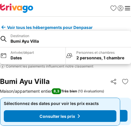
Favoris
Se con
Me
Voir tous les hébergements pour Denpasar
Destination
Bumi Ayu Villa
Arrivée/départ
Personnes et chambres
Dates
2 personnes, 1 chambre
Comment les paiements influencent notre classement
Bumi Ayu Villa
Partager
Aj
Maison/appartement entier
8,3
Très bien
(
10 évaluations
)
Sélectionnez des dates pour voir les prix exacts
Sélectionnez des dates pour voir les prix exacts
Consulter les prix
Consulter les prix