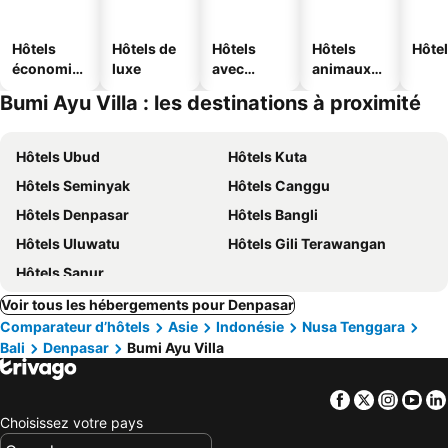
Hôtels
Hôtels de
Hôtels
Hôtels
Hôtel
économiq
luxe
avec
animaux
ues
piscine
acceptés
Bumi Ayu Villa : les destinations à proximité
Hôtels Ubud
Hôtels Kuta
Hôtels Seminyak
Hôtels Canggu
Hôtels Denpasar
Hôtels Bangli
Hôtels Uluwatu
Hôtels Gili Terawangan
Hôtels Sanur
Voir tous les hébergements pour Denpasar
Comparateur d’hôtels
Asie
Indonésie
Nusa Tenggara
Bali
Denpasar
Bumi Ayu Villa
Facebook
Twitter
Insta
Yo
Choisissez votre pays