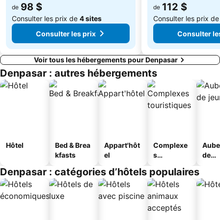
98 $
112 $
de
de
Palais Aquatique de Taman Tirta
Consulter les prix de
4 sites
Consulter les prix d
Consulter les prix
Consulter le
Voir tous les hébergements pour Denpasar
Denpasar : autres hébergements
Hôtel
Bed & Brea
Appart'hôt
Complexe
Aube
kfasts
el
s
de
touristique
jeun
Denpasar : catégories d’hôtels populaires
s