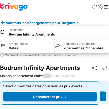
Favoris
Se con
Me
Voir tous les hébergements pour Turgutreis
Destination
Bodrum Infinity Apartments
Arrivée/départ
Personnes et chambres
Dates
2 personnes, 1 chambre
Comment les paiements influencent notre classement
Bodrum Infinity Apartments
Partager
Aj
Maison/appartement entier
/
Aucune évaluation
Sélectionnez des dates pour voir les prix exacts
Sélectionnez des dates pour voir les prix exacts
Consulter les prix
Consulter les prix