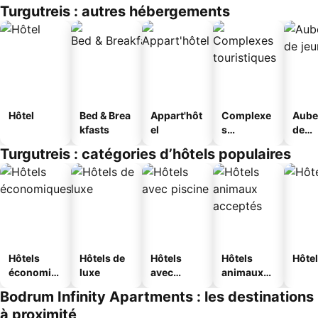
Turgutreis : autres hébergements
Hôtel
Bed & Brea
Appart'hôt
Complexe
Aube
kfasts
el
s
de
touristique
jeun
Turgutreis : catégories d’hôtels populaires
s
Hôtels
Hôtels de
Hôtels
Hôtels
Hôtel
économiq
luxe
avec
animaux
ues
piscine
acceptés
Bodrum Infinity Apartments : les destinations
à proximité