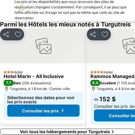
Les prix et les disponibilités que nous recevons des sites de
D-Marin Didim Marina
Camel beach
réservation changent constamment. Par conséquent, il se peut que
l’offre affichée sur trivago ne soit pas la même que celle du site de
Gulluk Limani
Paradise Beach
réservation.
Parmi les Hôtels les mieux notés à Turgutreis
Kalimera Café
Sunny Beach
Didim Aqua Park
Partager
Ajouter à mes favoris
Partager
Ajouter à mes
Hotel
Hotel
3 Étoiles
4 Étoiles
Hotel Marin - All Inclusive
Rammos Managed
7,7
9,0
Bien
(
250 évaluations
)
Excellent
(
1 105 éva
Turgutreis, à 1.8 km de : Centre-ville
Turgutreis, à 4.8 km de
Sélectionnez des dates pour voir
152 $
de
les prix exacts
Consulter les prix d
Consulter les prix
Consulter le
Voir tous les hébergements pour Turgutreis