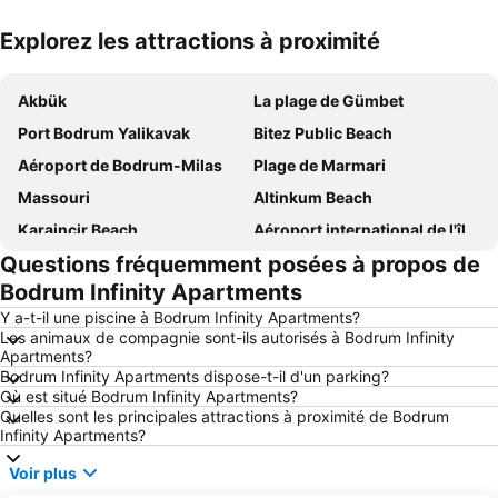
Explorez les attractions à proximité
Agrandir la carte
Akbük
La plage de Gümbet
Port Bodrum Yalikavak
Bitez Public Beach
Aéroport de Bodrum-Milas
Plage de Marmari
Massouri
Altinkum Beach
Karaincir Beach
Aéroport international de l'île de Cos
Questions fréquemment posées à propos de
Guvenrcinlik
Palmarina Yalikavak
Bodrum Infinity Apartments
Yalikavak Public Beach
Lambi Beach
Y a-t-il une piscine à Bodrum Infinity Apartments?
Bodrum Port
Tigaki
Les animaux de compagnie sont-ils autorisés à Bodrum Infinity
Apartments?
Fantasia
Kardamena
Bodrum Infinity Apartments dispose-t-il d'un parking?
Mavisehir
Club Sahte Cennet bar and restaurant
Où est situé Bodrum Infinity Apartments?
Quelles sont les principales attractions à proximité de Bodrum
Ortakent Public Beach
Parc aquatique de Bodrum
Infinity Apartments?
Siesta
Gundogan Public Beach
Voir plus
Château de Saint Pierre
Sakalli Restaurant