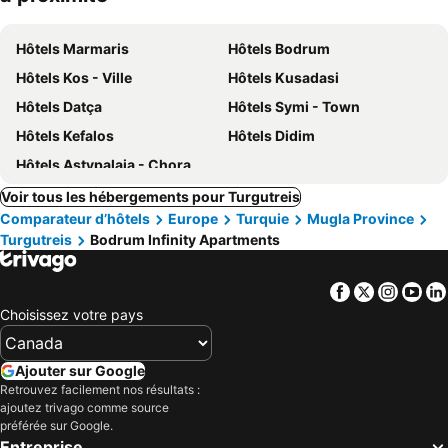
Hôtels Marmaris
Hôtels Bodrum
Hôtels Kos - Ville
Hôtels Kusadasi
Hôtels Datça
Hôtels Symi - Town
Hôtels Kefalos
Hôtels Didim
Hôtels Astypalaia - Chora
Voir tous les hébergements pour Turgutreis
Comparateur d’hôtels
Europe
Turquie
Mugla Province
Turgutreis
Bodrum Infinity Apartments
Facebook
Twitter
Insta
Yo
Choisissez votre pays
Ajouter sur Google
Retrouvez facilement nos résultats :
ajoutez trivago comme source
préférée sur Google.
Entreprise