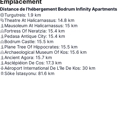
Emplacement
Distance de l’hébergement Bodrum Infinity Apartments
Turgutreis
:
1.9
km
Theatre At Halicarnassus
:
14.8
km
Mausoleum At Halicarnassus
:
15
km
Fortress Of Neratzia
:
15.4
km
Pedasa Antique City
:
15.4
km
Bodrum Castle
:
15.5
km
Plane Tree Of Hippocrates
:
15.5
km
Archaeological Museum Of Kos
:
15.6
km
Ancient Agora
:
15.7
km
Asclépiéion De Cos
:
17.3
km
Aéroport International De L'île De Kos
:
30
km
Söke İstasyonu
:
81.6
km