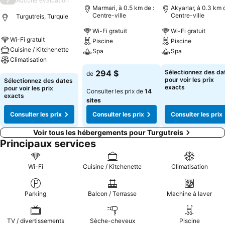
Aucune évaluation
Marmari, à 0.5 km de :
Akyarlar, à 0.3 km d
Centre-ville
Centre-ville
Turgutreis, Turquie
Wi-Fi gratuit
Wi-Fi gratuit
Wi-Fi gratuit
Piscine
Piscine
Cuisine / Kitchenette
Spa
Spa
Climatisation
Consulter les prix
Consulter les pri
294 $
Sélectionnez des da
de
Consulter les prix
pour voir les prix
Sélectionnez des dates
exacts
pour voir les prix
Consulter les prix de
14
exacts
sites
Consulter les prix
Consulter les prix
Consulter les prix
Voir tous les hébergements pour Turgutreis
Principaux services
Wi-Fi
Cuisine / Kitchenette
Climatisation
Parking
Balcon / Terrasse
Machine à laver
TV / divertissements
Sèche-cheveux
Piscine