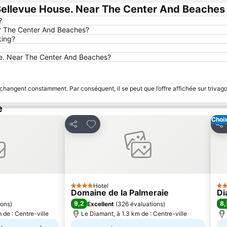
ellevue House. Near The Center And Beaches
?
ar The Center And Beaches?
king?
use. Near The Center And Beaches?
 changent constamment. Par conséquent, il se peut que l’offre affichée sur trivago
e
Choix
avoris
Ajouter à mes favoris
Partager
Par
Hotel
4 Étoiles
4 É
Domaine de la Palmeraie
Di
9,2
8,
ions
)
Excellent
(
326 évaluations
)
 de : Centre-ville
Le Diamant, à 1.3 km de : Centre-ville