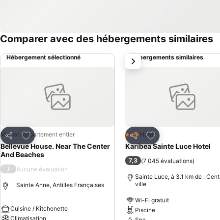
Comparer avec des hébergements similaires
Hébergement sélectionné
Hébergements similaires
suivant
Ajouter à mes favoris
Ajouter à mes favor
Maison/appartement entier
Hotel
3 Étoiles
Partager
Partager
Bellevue House. Near The Center
Karibea Sainte Luce Hotel
And Beaches
7,3
(
7 045 évaluations
)
/
Aucune évaluation
Sainte Luce, à 3.1 km de : Cent
ville
Sainte Anne, Antilles Françaises
Wi-Fi gratuit
Cuisine / Kitchenette
Piscine
Climatisation
Spa