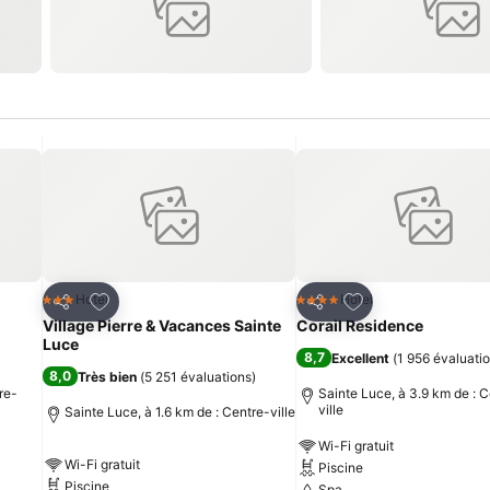
is
Ajouter à mes favoris
Ajouter à mes fav
Hotel
Hotel
3 Étoiles
4 Étoiles
Partager
Partager
Village Pierre & Vacances Sainte
Corail Residence
Luce
8,7
Excellent
(
1 956 évaluati
8,0
Très bien
(
5 251 évaluations
)
re-
Sainte Luce, à 3.9 km de : 
ville
Sainte Luce, à 1.6 km de : Centre-ville
Wi-Fi gratuit
Wi-Fi gratuit
Piscine
Piscine
Spa