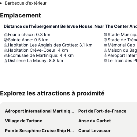
Barbecue d’extérieur
Emplacement
Distance de l’hébergement Bellevue House. Near The Center An
Four à chaux
:
0.3
km
Stade Municipa
Sainte Anne
:
0.5
km
Stade de Tréne
Habitation Les Anglais des Grottes
:
3.1
km
Mémorial Cap 
Habitation Crève-Coeur
:
4
km
Maison du Ba
Ecomusée de Martinique
:
4.4
km
Distillerie La Mauny
:
8.8
km
Le Train des P
Explorez les attractions à proximité
Aéroport international Martinique Aimé Césaire
Port de Fort-de-France
Village de Tartane
Anse du Carbet
Pointe Seraphine Cruise Ship Harbour
Canal Levassor