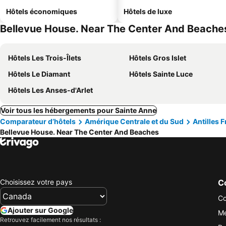
Hôtels économiques
Hôtels de luxe
Bellevue House. Near The Center And Beaches 
Hôtels Les Trois-Îlets
Hôtels Gros Islet
Hôtels Le Diamant
Hôtels Sainte Luce
Hôtels Les Anses-d'Arlet
Voir tous les hébergements pour Sainte Anne
Comparateur d’hôtels
Amérique Centrale et du Sud
Antilles 
Bellevue House. Near The Center And Beaches
Choisissez votre pays
Co
Co
Ajouter sur Google
Me
Retrouvez facilement nos résultats :