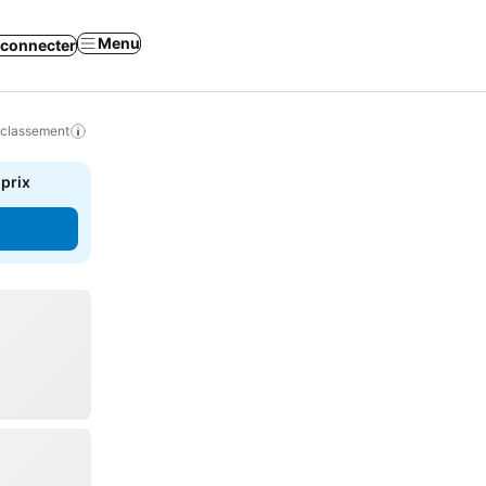
Menu
 connecter
 classement
 prix