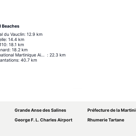
d Beaches
l du Vauclin
:
12.9
km
lle
:
14.4
km
110
:
18.1
km
gnard
:
18.2
km
Aéroport International Martinique Aimé Césaire
:
22.3
km
lantations
:
40.7
km
Agrandir la carte
Grande Anse des Salines
Préfecture de la Martin
George F. L. Charles Airport
Rhumerie Tartane