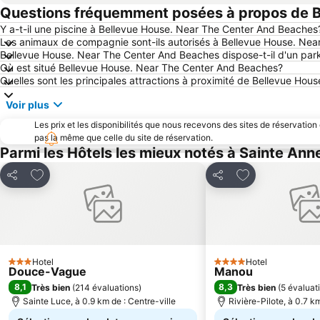
Questions fréquemment posées à propos de B
Y a-t-il une piscine à Bellevue House. Near The Center And Beaches
Les animaux de compagnie sont-ils autorisés à Bellevue House. Ne
Bellevue House. Near The Center And Beaches dispose-t-il d'un par
Où est situé Bellevue House. Near The Center And Beaches?
Quelles sont les principales attractions à proximité de Bellevue Ho
Voir plus
Les prix et les disponibilités que nous recevons des sites de réservation
pas la même que celle du site de réservation.
Parmi les Hôtels les mieux notés à Sainte Ann
Ajouter à mes favoris
Ajouter à mes f
Partager
Partager
Hotel
Hotel
3 Étoiles
4 Étoiles
Douce-Vague
Manou
8,1
8,3
Très bien
(
214 évaluations
)
Très bien
(
5 évaluat
Sainte Luce, à 0.9 km de : Centre-ville
Rivière-Pilote, à 0.7 km