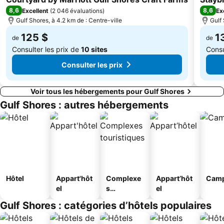
8,6
8,6
Excellent
(
2 046 évaluations
)
Ex
Gulf Shores, à 4.2 km de : Centre-ville
Gulf 
125 $
1
de
de
Consulter les prix de
10 sites
Consu
Consulter les prix
Voir tous les hébergements pour Gulf Shores
Gulf Shores : autres hébergements
Hôtel
Appart'hôt
Complexe
Appart’hôt
Camp
el
s
el
touristique
Gulf Shores : catégories d’hôtels populaires
s