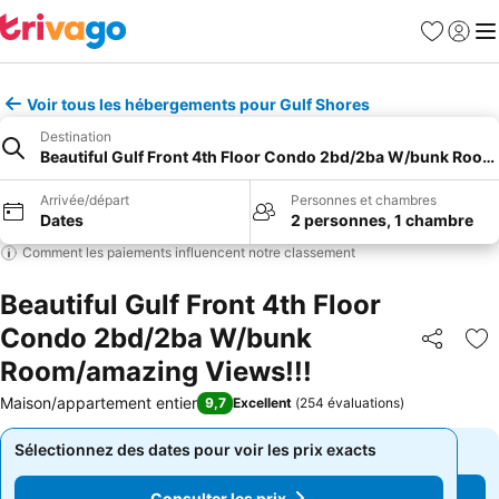
Favoris
Se con
Me
Voir tous les hébergements pour Gulf Shores
Destination
Beautiful Gulf Front 4th Floor Condo 2bd/2ba W/bunk Room
Arrivée/départ
Personnes et chambres
Dates
2 personnes, 1 chambre
Comment les paiements influencent notre classement
Beautiful Gulf Front 4th Floor
Condo 2bd/2ba W/bunk
Partager
Aj
Room/amazing Views!!!
Maison/appartement entier
9,7
Excellent
(
254 évaluations
)
Sélectionnez des dates pour voir les prix exacts
Sélectionnez des dates pour voir les prix exacts
Consulter les prix
Consulter les prix