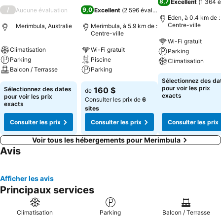
8,7
Excellent
(
1 364 é
/
9,0
Aucune évaluation
Excellent
(
2 596 évaluations
)
Eden, à 0.4 km de :
Centre-ville
Merimbula, Australie
Merimbula, à 5.9 km de :
Centre-ville
Wi-Fi gratuit
Climatisation
Wi-Fi gratuit
Parking
Parking
Piscine
Climatisation
Balcon / Terrasse
Parking
Sélectionnez des da
pour voir les prix
Sélectionnez des dates
160 $
de
exacts
pour voir les prix
Consulter les prix de
6
exacts
sites
Consulter les prix
Consulter les prix
Consulter les prix
Voir tous les hébergements pour Merimbula
Avis
Afficher les avis
Principaux services
Climatisation
Parking
Balcon / Terrasse