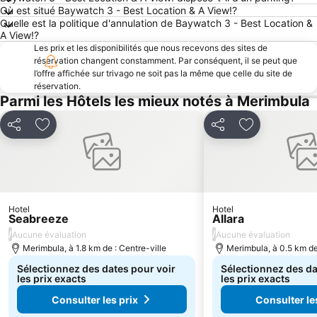
Où est situé Baywatch 3 - Best Location & A View!?
Quelle est la politique d'annulation de Baywatch 3 - Best Location &
A View!?
Les prix et les disponibilités que nous recevons des sites de
réservation changent constamment. Par conséquent, il se peut que
l’offre affichée sur trivago ne soit pas la même que celle du site de
réservation.
Parmi les Hôtels les mieux notés à Merimbula
Partager
Ajouter à mes favoris
Partager
Ajouter à mes
Hotel
Hotel
Seabreeze
Allara
/
/
Aucune évaluation
Aucune évaluation
Merimbula, à 1.8 km de : Centre-ville
Merimbula, à 0.5 km de
Sélectionnez des dates pour voir
Sélectionnez des da
les prix exacts
les prix exacts
Consulter les prix
Consulter le