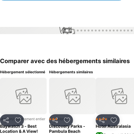
1 / 24
Comparer avec des hébergements similaires
Hébergement sélectionné
Hébergements similaires
Maison/appartement entier
Hotel
Hotel
3 Étoiles
4 Étoiles
Partager
Ajouter à mes favoris
Partager
Ajouter à mes favoris
Partager
Ajouter à
Baywatch 3 - Best
Discovery Parks -
Hotel Australasia
Location & A View!
Pambula Beach