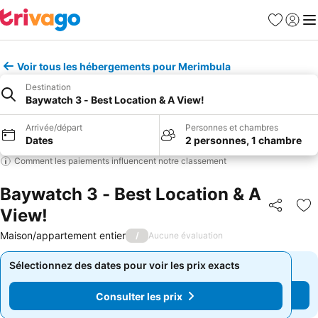
Favoris
Se con
Me
Voir tous les hébergements pour Merimbula
Destination
Baywatch 3 - Best Location & A View!
Arrivée/départ
Personnes et chambres
Dates
2 personnes, 1 chambre
Comment les paiements influencent notre classement
Baywatch 3 - Best Location & A
View!
Partager
Aj
Maison/appartement entier
/
Aucune évaluation
Sélectionnez des dates pour voir les prix exacts
Sélectionnez des dates pour voir les prix exacts
Consulter les prix
Consulter les prix