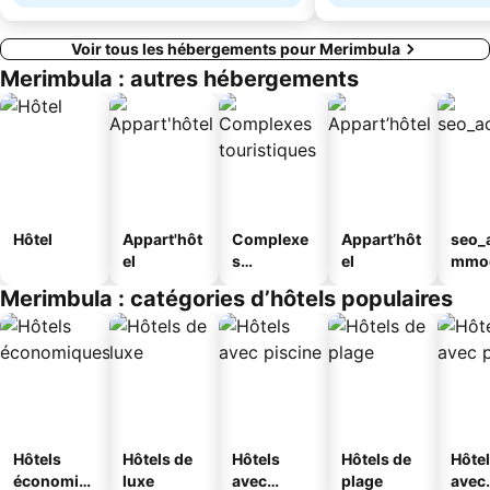
Voir tous les hébergements pour Merimbula
Merimbula : autres hébergements
Hôtel
Appart'hôt
Complexe
Appart’hôt
seo_
el
s
el
mmod
touristique
n_ty
Merimbula : catégories d’hôtels populaires
s
ouse
el
Hôtels
Hôtels de
Hôtels
Hôtels de
Hôte
économiq
luxe
avec
plage
avec