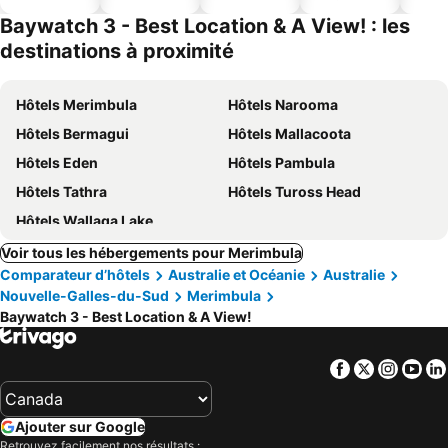
ues
piscine
park
Baywatch 3 - Best Location & A View! : les
destinations à proximité
Hôtels Merimbula
Hôtels Narooma
Hôtels Bermagui
Hôtels Mallacoota
Hôtels Eden
Hôtels Pambula
Hôtels Tathra
Hôtels Tuross Head
Hôtels Wallaga Lake
Voir tous les hébergements pour Merimbula
Comparateur d’hôtels
Australie et Océanie
Australie
Nouvelle-Galles-du-Sud
Merimbula
Baywatch 3 - Best Location & A View!
Facebook
Twitter
Insta
Yo
Ajouter sur Google
Retrouvez facilement nos résultats :