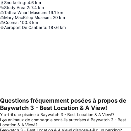
Snorkelling
:
4.6
km
Study Area 2
:
7.4
km
Tathra Wharf Museum
:
19.1
km
Mary MacKillop Museum
:
20
km
Cooma
:
100.3
km
Aéroport De Canberra
:
187.6
km
Questions fréquemment posées à propos de
Agrandir la carte
Baywatch 3 - Best Location & A View!
Y a-t-il une piscine à Baywatch 3 - Best Location & A View!?
Les animaux de compagnie sont-ils autorisés à Baywatch 3 - Best
Location & A View!?
Baywatch 3 - Best Location & A View! dispose-t-il d'un parking?