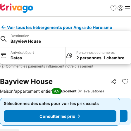
Favoris
Se con
Me
Voir tous les hébergements pour Angra do Heroismo
Destination
Bayview House
Arrivée/départ
Personnes et chambres
Dates
2 personnes, 1 chambre
Comment les paiements influencent notre classement
Bayview House
Partager
Aj
Maison/appartement entier
9,5
Excellent
(
41 évaluations
)
Sélectionnez des dates pour voir les prix exacts
Sélectionnez des dates pour voir les prix exacts
Consulter les prix
Consulter les prix