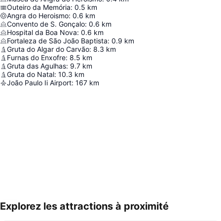
Outeiro da Memória
:
0.5
km
Angra do Heroismo
:
0.6
km
Convento de S. Gonçalo
:
0.6
km
Hospital da Boa Nova
:
0.6
km
Fortaleza de São João Baptista
:
0.9
km
Gruta do Algar do Carvão
:
8.3
km
Furnas do Enxofre
:
8.5
km
Gruta das Agulhas
:
9.7
km
Gruta do Natal
:
10.3
km
João Paulo Ii Airport
:
167
km
Explorez les attractions à proximité
Agrandir la carte