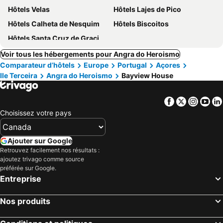
Hôtels Velas
Hôtels Lajes de Pico
Hôtels Calheta de Nesquim
Hôtels Biscoitos
Hôtels Santa Cruz de Graciosa
Voir tous les hébergements pour Angra do Heroismo
Comparateur d’hôtels
Europe
Portugal
Açores
Ile Terceira
Angra do Heroismo
Bayview House
Facebook
Twitter
Insta
Yo
Choisissez votre pays
Ajouter sur Google
Retrouvez facilement nos résultats :
ajoutez trivago comme source
préférée sur Google.
Entreprise
Nos produits