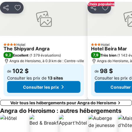
Choix populaire
Partager
Ajouter à mes favoris
Partager
Ajouter à m
Hotel
Hotel
4 Étoiles
3 Étoiles
The Shipyard Angra
Hotel Beira Mar
9,2
7,9
Excellent
(
1 379 évaluations
)
Très bien
(
1 143 é
Angra do Heroismo, à 0.9 km de : Centre-ville
Angra do Heroismo, à 
102 $
98 $
de
de
Consulter les prix de
13 sites
Consulter les prix 
Consulter les prix
Consulter 
Voir tous les hébergements pour Angra do Heroismo
Angra do Heroismo : autres hébergements