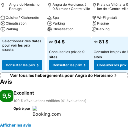
Angra do Heroismo,
Angra do Heroismo, à
Praia da Vitória, à 
Portugal
0.8 km de : Centre-ville
km de : Centre-vill
Cuisine / Kitchenette
Spa
Wi-Fi gratuit
Climatisation
Parking
Piscine
Parking
Climatisation
Parking
Consulter les prix
Consulter les prix
Consulter les pri
Sélectionnez des dates
94 $
81 $
de
de
pour voir les prix
exacts
Consulter les prix de
9
Consulter les prix de
sites
sites
Consulter les prix
Consulter les prix
Consulter les prix
Voir tous les hébergements pour Angra do Heroismo
Avis
Excellent
9,5
100 % d’évaluations vérifiées (41 évaluations)
Opéré par
Afficher les avis