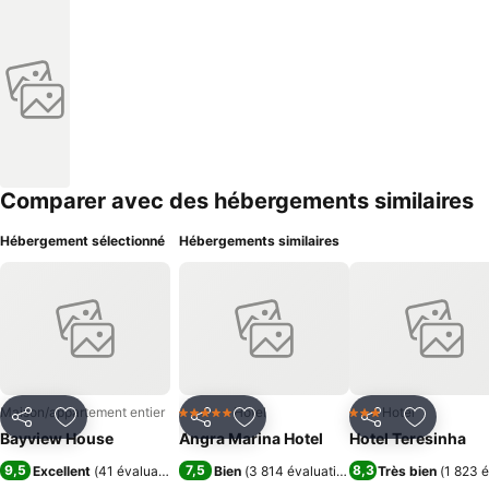
Comparer avec des hébergements similaires
Hébergement sélectionné
Hébergements similaires
Maison/appartement entier
Hotel
Hotel
5 Étoiles
3 Étoiles
Partager
Ajouter à mes favoris
Partager
Ajouter à mes favoris
Partager
Ajouter à
Bayview House
Angra Marina Hotel
Hotel Teresinha
9,5
7,5
8,3
Excellent
(
41 évaluations
)
Bien
(
3 814 évaluations
)
Très bien
(
1 823 é