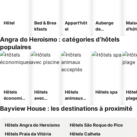
Hôtel
Bed & Brea
Appart'hôt
Auberge
Mais
kfasts
el
de
d'hô
jeunesse
Angra do Heroismo : catégories d’hôtels
populaires
Hôtels
Hôtels
Hôtels
Hôtels spa
Hôtel
économiq
avec
animaux
plag
ues
piscine
acceptés
Bayview House : les destinations à proximité
Hôtels Angra do Heroismo
Hôtels São Roque do Pico
Hôtels Praia da Vitória
Hôtels Calheta