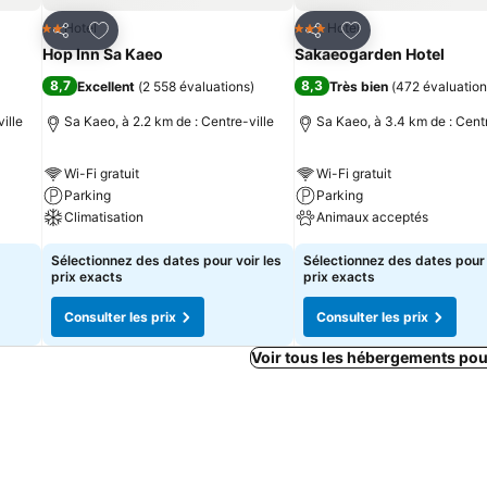
is
Ajouter à mes favoris
Ajouter à mes fav
Hotel
Hotel
2 Étoiles
3 Étoiles
Partager
Partager
Hop Inn Sa Kaeo
Sakaeogarden Hotel
8,7
8,3
Excellent
(
2 558 évaluations
)
Très bien
(
472 évaluation
ille
Sa Kaeo, à 2.2 km de : Centre-ville
Sa Kaeo, à 3.4 km de : Centr
Wi-Fi gratuit
Wi-Fi gratuit
Parking
Parking
Climatisation
Animaux acceptés
Sélectionnez des dates pour voir les
Sélectionnez des dates pour 
prix exacts
prix exacts
Consulter les prix
Consulter les prix
Voir tous les hébergements pou