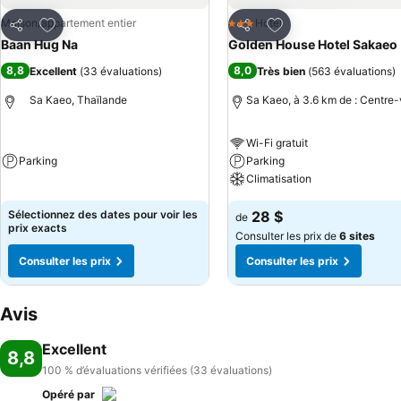
Ajouter à mes favoris
Ajouter à mes favor
Maison/appartement entier
Hotel
3 Étoiles
Partager
Partager
Baan Hug Na
Golden House Hotel Sakaeo
8,8
8,0
Excellent
(
33 évaluations
)
Très bien
(
563 évaluations
)
Sa Kaeo, Thaïlande
Sa Kaeo, à 3.6 km de : Centre-v
Wi-Fi gratuit
Parking
Parking
Climatisation
Sélectionnez des dates pour voir les
28 $
de
prix exacts
Consulter les prix de
6 sites
Consulter les prix
Consulter les prix
Avis
Excellent
8,8
100 % d’évaluations vérifiées (33 évaluations)
Opéré par