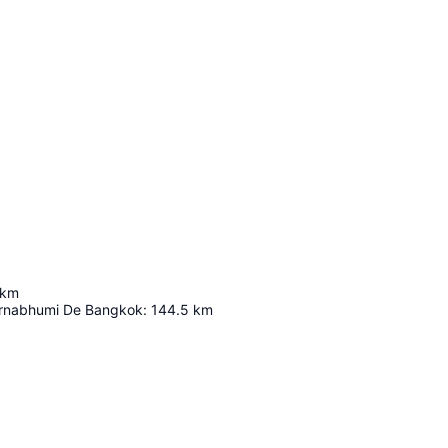
km
arnabhumi De Bangkok
:
144.5
km