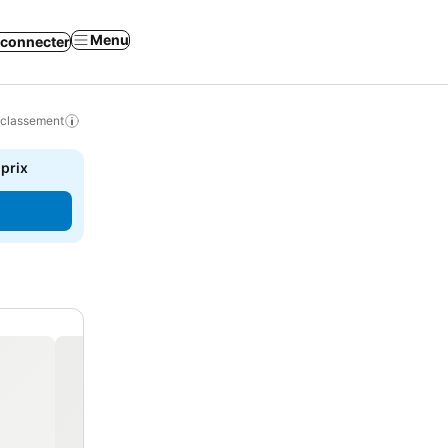
Menu
 connecter
 classement
 prix