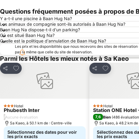
Questions fréquemment posées à propos de 
Y a-t-il une piscine à Baan Hug Na?
Les animaux de compagnie sont-ils autorisés à Baan Hug Na?
Baan Hug Na dispose-t-il d'un parking?
Où est situé Baan Hug Na?
Quelle est la politique d'annulation de Baan Hug Na?
Les prix et les disponibilités que nous recevons des sites de réservation
pas la même que celle du site de réservation.
Parmi les Hôtels les mieux notés à Sa Kaeo
Ajouter à mes favoris
Ajouter à mes f
Partager
Partager
Hotel
Hotel
3 Étoiles
3 Étoiles
Phubesth Inter
Station ONE Hotel 
/
7,6
Aucune évaluation
Bien
(
486 évaluation
Sa Kaeo, à 50.1 km de : Centre-ville
Sa Kaeo, à 48.2 km de 
Sélectionnez des dates pour voir
Sélectionnez des da
les prix exacts
les prix exacts