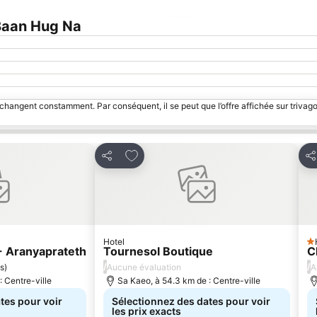
Baan Hug Na
Agrandir la carte
 changent constamment. Par conséquent, il se peut que l’offre affichée sur trivago
avoris
Ajouter à mes favoris
Partager
Pa
Hotel
1 
- Aranyaprateth
Tournesol Boutique
C
/
/
s
)
Aucune évaluation
A
: Centre-ville
Sa Kaeo, à 54.3 km de : Centre-ville
tes pour voir
Sélectionnez des dates pour voir
les prix exacts