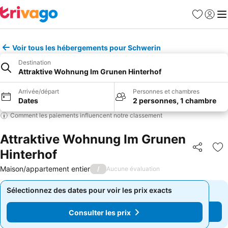
Favoris
Se con
Me
Voir tous les hébergements pour Schwerin
Destination
Attraktive Wohnung Im Grunen Hinterhof
Arrivée/départ
Personnes et chambres
Dates
2 personnes, 1 chambre
Comment les paiements influencent notre classement
Attraktive Wohnung Im Grunen
Hinterhof
Partager
Aj
Maison/appartement entier
/
Aucune évaluation
Sélectionnez des dates pour voir les prix exacts
Sélectionnez des dates pour voir les prix exacts
Consulter les prix
Consulter les prix