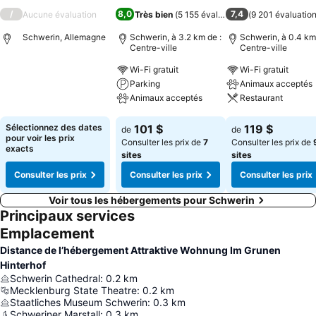
/
8,0
7,4
Aucune évaluation
Très bien
(
5 155 évaluations
)
(
9 201 évaluatio
Schwerin, Allemagne
Schwerin, à 3.2 km de :
Schwerin, à 0.4 km
Centre-ville
Centre-ville
Wi-Fi gratuit
Wi-Fi gratuit
Consulter les prix
Parking
Animaux acceptés
Animaux acceptés
Restaurant
Consulter les prix
Consulter les pri
Sélectionnez des dates
101 $
119 $
de
de
pour voir les prix
Consulter les prix de
7
Consulter les prix de
exacts
sites
sites
Consulter les prix
Consulter les prix
Consulter les prix
Voir tous les hébergements pour Schwerin
Principaux services
Emplacement
Distance de l’hébergement Attraktive Wohnung Im Grunen
Hinterhof
Schwerin Cathedral
:
0.2
km
Mecklenburg State Theatre
:
0.2
km
Staatliches Museum Schwerin
:
0.3
km
Schweriner Marstall
:
0.3
km