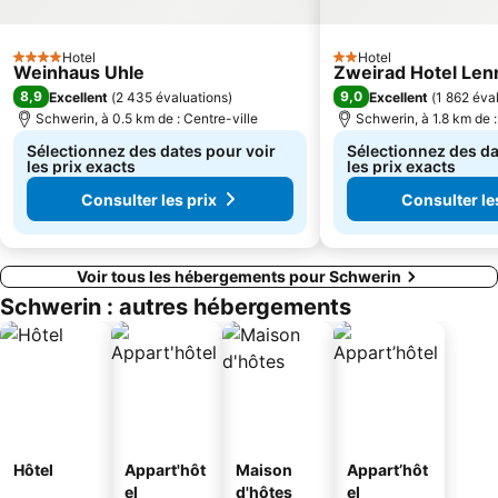
Hotel
Hotel
4 Étoiles
2 Étoiles
Weinhaus Uhle
Zweirad Hotel Len
8,9
9,0
Excellent
(
2 435 évaluations
)
Excellent
(
1 862 éva
Schwerin, à 0.5 km de : Centre-ville
Schwerin, à 1.8 km de :
Sélectionnez des dates pour voir
Sélectionnez des da
les prix exacts
les prix exacts
Consulter les prix
Consulter le
Voir tous les hébergements pour Schwerin
Schwerin : autres hébergements
Hôtel
Appart'hôt
Maison
Appart’hôt
el
d'hôtes
el