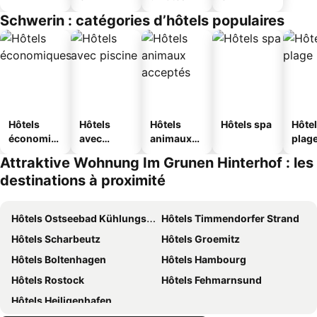
Schwerin : catégories d’hôtels populaires
Hôtels
Hôtels
Hôtels
Hôtels spa
Hôtel
économiq
avec
animaux
plag
ues
piscine
acceptés
Attraktive Wohnung Im Grunen Hinterhof : les
destinations à proximité
Hôtels Ostseebad Kühlungsborn
Hôtels Timmendorfer Strand
Hôtels Scharbeutz
Hôtels Groemitz
Hôtels Boltenhagen
Hôtels Hambourg
Hôtels Rostock
Hôtels Fehmarnsund
Hôtels Heiligenhafen