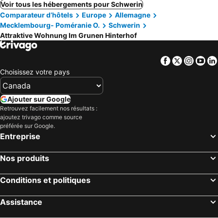
Voir tous les hébergements pour Schwerin
Comparateur d’hôtels
Europe
Allemagne
Mecklembourg- Poméranie O.
Schwerin
Attraktive Wohnung Im Grunen Hinterhof
Facebook
Twitter
Insta
Yo
Choisissez votre pays
Ajouter sur Google
Retrouvez facilement nos résultats :
ajoutez trivago comme source
préférée sur Google.
Entreprise
Nos produits
Conditions et politiques
Assistance