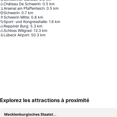
Château De Schwerin
:
0.5
km
Arsenal am Pfaffenteich
:
0.5
km
Schwerin
:
0.7
km
Schwerin Mitte
:
0.8
km
Sport- und Kongresshalle
:
1.6
km
Reppiner Burg
:
5.3
km
Schloss Wiligrad
:
12.3
km
Lübeck Airport
:
50.3
km
Explorez les attractions à proximité
Agrandir la carte
Mecklenburgisches Staatstheater Schwerin