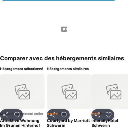
1 / 1
Comparer avec des hébergements similaires
Hébergement sélectionné
Hébergements similaires
Maison/appartement entier
Hotel
Hotel
4 Étoiles
3 Étoiles
Partager
Ajouter à mes favoris
Partager
Ajouter à mes favoris
Partager
Ajouter à
Attraktive Wohnung
Courtyard by Marriott
IntercityHotel
Im Grunen Hinterhof
Schwerin
Schwerin