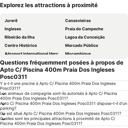
Explorez les attractions à proximité
Agrandir la carte
Jurerê
Canasvieiras
Ingleses
Praia do Campeche
Ribeirão da Ilha
Lagoa da Conceição
Centro Histórico
Mercado Público
Aéroport international Hercílio Luz
Moçambique
Questions fréquemment posées à propos de
Fortaleza de São José da Ponta Grossa
Joaquina
Apto C/ Piscina 400m Praia Dos Ingleses
Ilha do Campeche
Posc0311
Y a-t-il une piscine à Apto C/ Piscina 400m Praia Dos Ingleses
Posc0311?
Les animaux de compagnie sont-ils autorisés à Apto C/ Piscina
400m Praia Dos Ingleses Posc0311?
Apto C/ Piscina 400m Praia Dos Ingleses Posc0311 dispose-t-il d'un
parking?
Où est situé Apto C/ Piscina 400m Praia Dos Ingleses Posc0311?
Quelles sont les principales attractions à proximité de Apto C/
Piscina 400m Praia Dos Ingleses Posc0311?