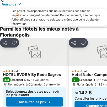
Voir plus
Les prix et les disponibilités que nous recevons des sites de
réservation changent constamment. Par conséquent, il se peut que
l’offre affichée sur trivago ne soit pas la même que celle du site de
réservation.
Parmi les Hôtels les mieux notés à
Florianópolis
Partager
Ajouter à mes favoris
Partager
Ajouter à mes
Hotel
Hotel
3 Étoiles
3 Étoiles
HOTEL ÉVORA By Rede Sagres
Hotel Natur Camp
8,8
9,1
Excellent
(
2 675 évaluations
)
Excellent
(
1 352 éva
Florianópolis, à 0.2 km de : Centre-ville
Florianópolis, à 11.2 km
Sélectionnez des dates pour voir
147 $
de
les prix exacts
Consulter les prix d
Consulter les prix
Consulter le