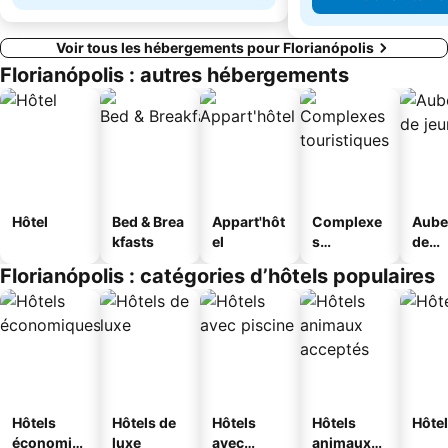
Voir tous les hébergements pour Florianópolis
Florianópolis : autres hébergements
Hôtel
Bed & Brea
Appart'hôt
Complexe
Aube
kfasts
el
s
de
touristique
jeun
Florianópolis : catégories d’hôtels populaires
s
Hôtels
Hôtels de
Hôtels
Hôtels
Hôtel
économiq
luxe
avec
animaux