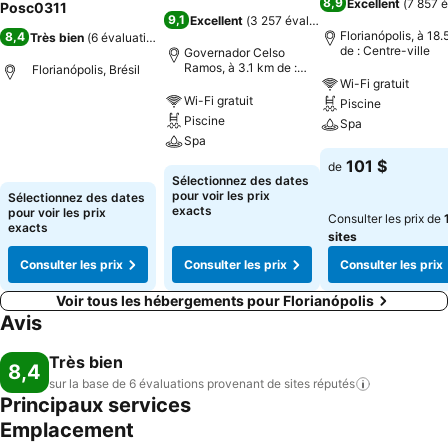
8,9
Excellent
(
7 857 é
Posc0311
9,1
Excellent
(
3 257 évaluations
)
Florianópolis, à 18
8,4
Très bien
(
6 évaluations
)
de : Centre-ville
Governador Celso
Ramos, à 3.1 km de :
Florianópolis, Brésil
Centre-ville
Wi-Fi gratuit
Wi-Fi gratuit
Piscine
Piscine
Spa
Spa
101 $
de
Sélectionnez des dates
pour voir les prix
Sélectionnez des dates
exacts
pour voir les prix
Consulter les prix de
exacts
sites
Consulter les prix
Consulter les prix
Consulter les prix
Voir tous les hébergements pour Florianópolis
Avis
Très bien
8,4
sur la base de 6 évaluations provenant de sites
réputés
Principaux services
Emplacement