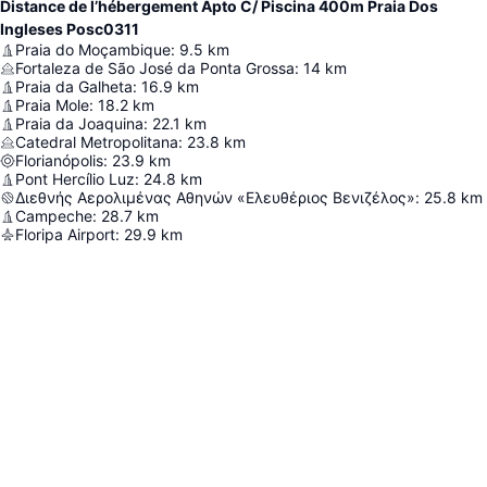
Distance de l’hébergement Apto C/ Piscina 400m Praia Dos
Ingleses Posc0311
Praia do Moçambique
:
9.5
km
Fortaleza de São José da Ponta Grossa
:
14
km
Praia da Galheta
:
16.9
km
Praia Mole
:
18.2
km
Praia da Joaquina
:
22.1
km
Catedral Metropolitana
:
23.8
km
Florianópolis
:
23.9
km
Pont Hercílio Luz
:
24.8
km
Διεθνής Αερολιμένας Αθηνών «Ελευθέριος Βενιζέλος»
:
25.8
km
Campeche
:
28.7
km
Floripa Airport
:
29.9
km