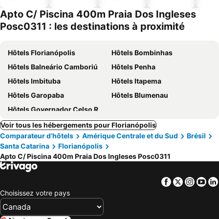
ues
piscine
acceptés
Apto C/ Piscina 400m Praia Dos Ingleses
Posc0311 : les destinations à proximité
Hôtels Florianópolis
Hôtels Bombinhas
Hôtels Balneário Camboriú
Hôtels Penha
Hôtels Imbituba
Hôtels Itapema
Hôtels Garopaba
Hôtels Blumenau
Hôtels Governador Celso Ramos
Voir tous les hébergements pour Florianópolis
Comparateur d’hôtels
Amérique Centrale et du Sud
Brésil
Santa Catarina
Florianópolis
Apto C/ Piscina 400m Praia Dos Ingleses Posc0311
Facebook
Twitter
Insta
Yo
Choisissez votre pays