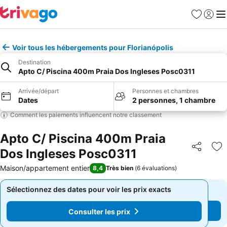
Favoris
Se con
Me
Voir tous les hébergements pour Florianópolis
Destination
Apto C/ Piscina 400m Praia Dos Ingleses Posc0311
Arrivée/départ
Personnes et chambres
Dates
2 personnes, 1 chambre
Comment les paiements influencent notre classement
Apto C/ Piscina 400m Praia
Dos Ingleses Posc0311
Partager
Aj
Maison/appartement entier
8,4
Très bien
(
6 évaluations
)
Sélectionnez des dates pour voir les prix exacts
Sélectionnez des dates pour voir les prix exacts
Consulter les prix
Consulter les prix