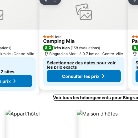
Partager
Par
Hotel
3 Étoiles
3 É
Camping Mia
Pa
8,3
9,
ations
)
Très bien
(
158 évaluations
)
km de : Centre-ville
Biograd na Moru, à 0.7 km de : Centre-ville
Sélectionnez des dates pour voir
S
les prix exacts
l
e
2 sites
Consulter les prix
s prix
Voir tous les hébergements pour Biogra