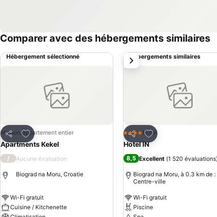
Comparer avec des hébergements similaires
Hébergement sélectionné
Hébergements similaires
suivant
Ajouter à mes favoris
Ajouter à mes favor
Maison/appartement entier
Hotel
4 Étoiles
Partager
Partager
Apartments Kekel
Hotel IN
/
8,5
Aucune évaluation
Excellent
(
1 520 évaluations
Biograd na Moru, Croatie
Biograd na Moru, à 0.3 km de :
Centre-ville
Wi-Fi gratuit
Wi-Fi gratuit
Cuisine / Kitchenette
Piscine
Climatisation
Spa