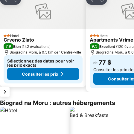
Partager
Partager
Hotel
Hotel
2 Étoiles
3 Étoiles
Crveno Zlato
Apartments Vrime
7,9
9,5
Bien
(
142 évaluations
)
Excellent
(
120 évalu
Biograd na Moru, à 0.5 km de : Centre-ville
Biograd na Moru, à 0.6 
Sélectionnez des dates pour voir
77 $
de
les prix exacts
Consulter les prix d
Consulter les prix
Consulter le
Biograd na Moru : autres hébergements