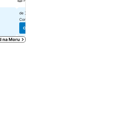
211 $
221 $
de
de
Consulter les prix de
6 sites
Consulter les prix de
2 site
Consulter les prix
Consulter les prix
d na Moru