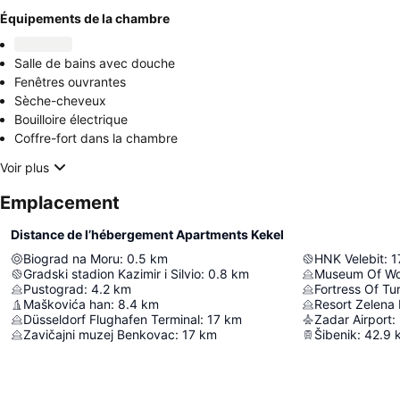
Équipements de la chambre
Salle de bains avec douche
Fenêtres ouvrantes
Sèche-cheveux
Bouilloire électrique
Coffre-fort dans la chambre
Voir plus
Emplacement
Distance de l’hébergement Apartments Kekel
Biograd na Moru
:
0.5
km
HNK Velebit
:
1
Gradski stadion Kazimir i Silvio
:
0.8
km
Pustograd
:
4.2
km
Fortress Of Tu
Maškovića han
:
8.4
km
Resort Zelena
Düsseldorf Flughafen Terminal
:
17
km
Zadar Airport
:
Zavičajni muzej Benkovac
:
17
km
Šibenik
:
42.9