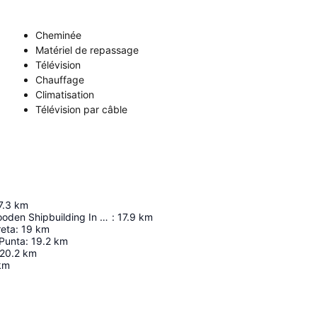
Cheminée
Matériel de repassage
Télévision
Chauffage
Climatisation
Télévision par câble
7.3
km
Museum Of Wooden Shipbuilding In Bettina
:
17.9
km
reta
:
19
km
 Punta
:
19.2
km
20.2
km
km