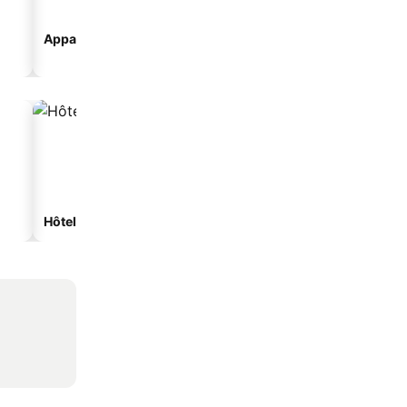
Appart’hôtel
seo_accommodation_ty
rousel_camping
Hôtels spa
Hôtels de plage