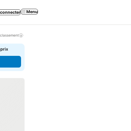
Menu
 connecter
 classement
 prix