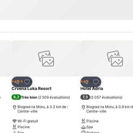
is
Ajouter à mes favoris
Ajouter à mes fav
Hotel
Hotel
4 Étoiles
3 Étoiles
Partager
Partager
Crvena Luka Resort
Hotel Adria
8,2
7,3
)
Très bien
(
2 509 évaluations
)
(
3 057 évaluations
)
Biograd na Moru, à 3.3 km de :
Biograd na Moru, à 0.9 km d
Centre-ville
Centre-ville
Wi-Fi gratuit
Piscine
Piscine
Spa
Spa
Parking