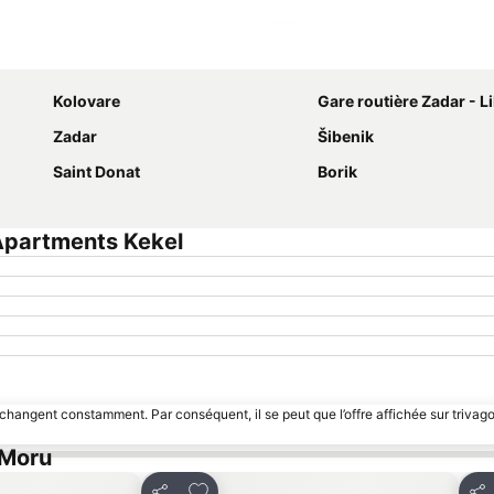
Agrandir la carte
Kolovare
Gare routière Zadar - L
Zadar
Šibenik
Saint Donat
Borik
Apartments Kekel
 changent constamment. Par conséquent, il se peut que l’offre affichée sur trivago
 Moru
avoris
Ajouter à mes favoris