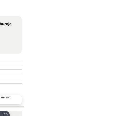
iburnja
 ne soit
Ajouter à mes favoris
Ajouter à mes favor