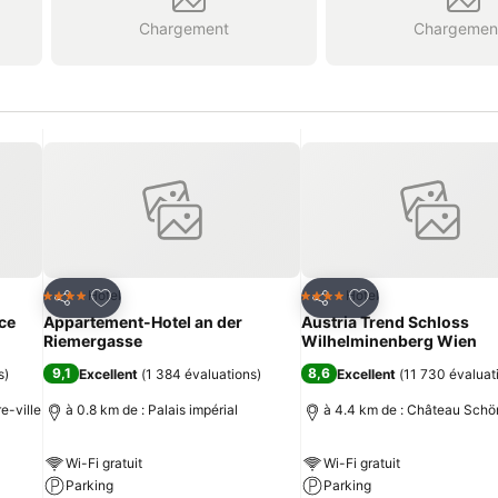
Chargement
Chargemen
is
Ajouter à mes favoris
Ajouter à mes fav
Hotel
Hotel
4 Étoiles
4 Étoiles
Partager
Partager
ce
Appartement-Hotel an der
Austria Trend Schloss
Riemergasse
Wilhelminenberg Wien
9,1
8,6
s
)
Excellent
(
1 384 évaluations
)
Excellent
(
11 730 évaluat
e-ville
à 0.8 km de : Palais impérial
à 4.4 km de : Château Sch
Wi-Fi gratuit
Wi-Fi gratuit
Parking
Parking