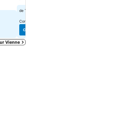
160 $
60 $
de
de
Consulter les prix de
8 sites
Consulter les prix de
11 sit
Consulter les prix
Consulter les prix
ur Vienne