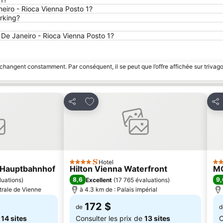
eiro - Rioca Vienna Posto 1?
arking?
o De Janeiro - Rioca Vienna Posto 1?
 changent constamment. Par conséquent, il se peut que l’offre affichée sur trivago
avoris
Ajouter à mes favoris
Partager
Par
Hotel
4 Étoiles
4 É
 Hauptbahnhof
Hilton Vienna Waterfront
M
8,6
9,
luations
)
Excellent
(
17 765 évaluations
)
trale de Vienne
à 4.3 km de : Palais impérial
172 $
de
d
e
14 sites
Consulter les prix de
13 sites
C