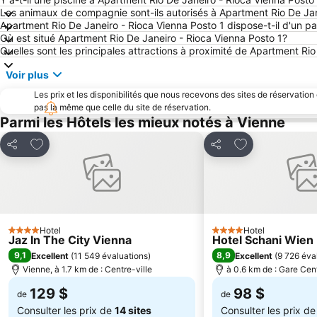
Les animaux de compagnie sont-ils autorisés à Apartment Rio De Jan
Apartment Rio De Janeiro - Rioca Vienna Posto 1 dispose-t-il d'un p
Où est situé Apartment Rio De Janeiro - Rioca Vienna Posto 1?
Quelles sont les principales attractions à proximité de Apartment Ri
Voir plus
Les prix et les disponibilités que nous recevons des sites de réservation
pas la même que celle du site de réservation.
Parmi les Hôtels les mieux notés à Vienne
Ajouter à mes favoris
Ajouter à mes f
Partager
Partager
Hotel
Hotel
4 Étoiles
4 Étoiles
Jaz In The City Vienna
Hotel Schani Wien
9,1
8,9
Excellent
(
11 549 évaluations
)
Excellent
(
9 726 éva
Vienne, à 1.7 km de : Centre-ville
à 0.6 km de : Gare Cen
129 $
98 $
de
de
Consulter les prix de
14 sites
Consulter les prix d