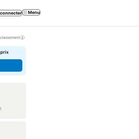
Menu
 connecter
 classement
 prix
t