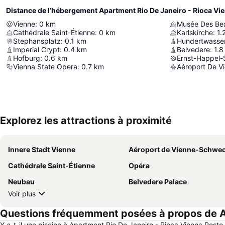
Distance de l’hébergement Apartment Rio De Janeiro - Rioca Vi
Vienne
:
0
km
Musée Des Bea
Cathédrale Saint-Étienne
:
0
km
Karlskirche
:
1.
Stephansplatz
:
0.1
km
Hundertwasse
Imperial Crypt
:
0.4
km
Belvedere
:
1.8
Hofburg
:
0.6
km
Ernst-Happel-
Vienna State Opera
:
0.7
km
Aéroport De V
Explorez les attractions à proximité
Innere Stadt Vienne
Aéroport de Vienne-Schwe
Cathédrale Saint-Étienne
Opéra
Neubau
Belvedere Palace
Voir plus
Questions fréquemment posées à propos de Ap
Y a-t-il une piscine à Apartment Rio De Janeiro - Rioca Vienna Posto