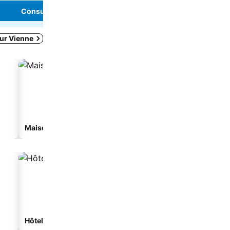
Consulter les prix
Consulter les pri
ur Vienne
Maison d'hôtes
Appart’hôtel
Hôtels spa
Hôtels avec parking