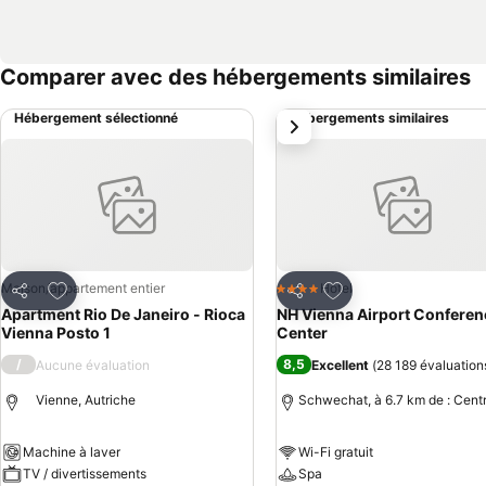
Comparer avec des hébergements similaires
Hébergement sélectionné
Hébergements similaires
suivant
Ajouter à mes favoris
Ajouter à mes favor
Maison/appartement entier
Hotel
4 Étoiles
Partager
Partager
Apartment Rio De Janeiro - Rioca
NH Vienna Airport Conferen
Vienna Posto 1
Center
/
8,5
Aucune évaluation
Excellent
(
28 189 évaluation
Vienne, Autriche
Schwechat, à 6.7 km de : Centr
Machine à laver
Wi-Fi gratuit
TV / divertissements
Spa