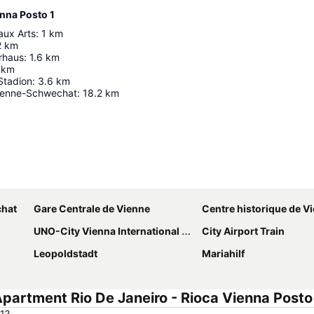
enna Posto 1
ux Arts
:
1
km
2
km
rhaus
:
1.6
km
km
Stadion
:
3.6
km
ienne-Schwechat
:
18.2
km
Agrandir la carte
chat
Gare Centrale de Vienne
Centre historique de V
UNO-City Vienna International Centre
City Airport Train
Leopoldstadt
Mariahilf
artment Rio De Janeiro - Rioca Vienna Posto
 1?