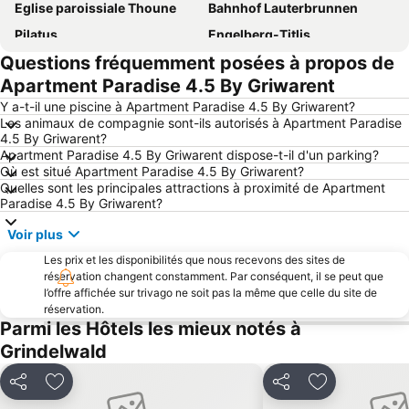
Eglise paroissiale Thoune
Bahnhof Lauterbrunnen
Pilatus
Engelberg-Titlis
Questions fréquemment posées à propos de
Interlaken Harder Bahn
Oeschinensee
Apartment Paradise 4.5 By Griwarent
Lake Thun
Schilthorn - Piz Gloria
Y a-t-il une piscine à Apartment Paradise 4.5 By Griwarent?
Chemin de fer de la Jungfrau
Interlaken Classics
Les animaux de compagnie sont-ils autorisés à Apartment Paradise
4.5 By Griwarent?
Giessbachfälle
Aletsch Arena
Apartment Paradise 4.5 By Griwarent dispose-t-il d'un parking?
Summer Valais Cow Fights
Eiger Ultra Trail
Où est situé Apartment Paradise 4.5 By Griwarent?
Quelles sont les principales attractions à proximité de Apartment
Lauberhornrennen
Adelboden-Frutigen
Paradise 4.5 By Griwarent?
Station Leukerbad
Kleine Scheidegg - Männlichen
Voir plus
Unspunnenfest
Harder Kulm
Les prix et les disponibilités que nous recevons des sites de
Glacier d'Aletsch
Visites guidées de la ville de Thoune
réservation changent constamment. Par conséquent, il se peut que
l’offre affichée sur trivago ne soit pas la même que celle du site de
Alpe Devero
Simplonpass
réservation.
Parmi les Hôtels les mieux notés à
Inferno Triathlon
SnowpenAir
Grindelwald
Station de ski First
Swissman Xtreme Triathlon
Musée suisse de l'habitat rural Ballenberg
St Beatus Höhlen
Partager
Ajouter à mes favoris
Partager
Ajouter à mes
Aletschgletscher
Grimselpass