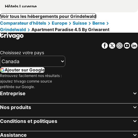
Hôtels Lucerne
Voir tous les hébergements pour Grindelwald
Comparateur d’hôtels
Europe
Suisse
Berne
Grindelwald
Apartment Paradise 4.5 By Griwarent
Facebook
Twitter
Insta
Yo
Choisissez votre pays
Ajouter sur Google
Retrouvez facilement nos résultats :
ajoutez trivago comme source
préférée sur Google.
Entreprise
Nos produits
Conditions et politiques
Assistance