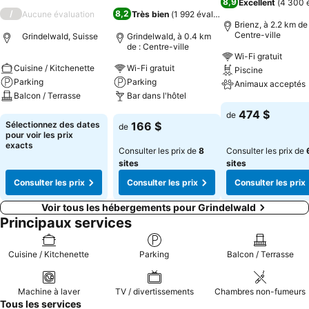
8,9
Excellent
(
4 300 
/
8,2
Aucune évaluation
Très bien
(
1 992 évaluations
)
Brienz, à 2.2 km de 
Centre-ville
Grindelwald, Suisse
Grindelwald, à 0.4 km
de : Centre-ville
Wi-Fi gratuit
Cuisine / Kitchenette
Wi-Fi gratuit
Piscine
Parking
Parking
Animaux acceptés
Balcon / Terrasse
Bar dans l'hôtel
Consulter les pri
474 $
de
Consulter les prix
Consulter les prix
Sélectionnez des dates
166 $
de
pour voir les prix
exacts
Consulter les prix de
8
Consulter les prix de
sites
sites
Consulter les prix
Consulter les prix
Consulter les prix
Voir tous les hébergements pour Grindelwald
Principaux services
Cuisine / Kitchenette
Parking
Balcon / Terrasse
Machine à laver
TV / divertissements
Chambres non-fumeurs
Tous les services