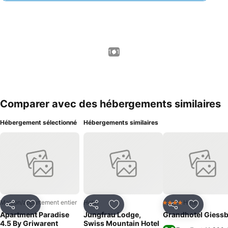
1 / 1
Comparer avec des hébergements similaires
Hébergement sélectionné
Hébergements similaires
Maison/appartement entier
Hotel
Hotel
4 Étoiles
Partager
Ajouter à mes favoris
Partager
Ajouter à mes favoris
Partager
Ajouter à
Apartment Paradise
Jungfrau Lodge,
Grandhotel Giess
4.5 By Griwarent
Swiss Mountain Hotel