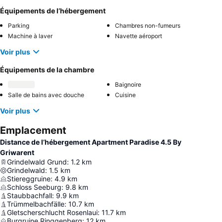
Équipements de l’hébergement
Parking
Chambres non-fumeurs
Machine à laver
Navette aéroport
Voir plus
Équipements de la chambre
Baignoire
Salle de bains avec douche
Cuisine
Voir plus
Emplacement
Distance de l’hébergement Apartment Paradise 4.5 By
Griwarent
Grindelwald Grund
:
1.2
km
Grindelwald
:
1.5
km
Stiereggruine
:
4.9
km
Schloss Seeburg
:
9.8
km
Staubbachfall
:
9.9
km
Trümmelbachfälle
:
10.7
km
Gletscherschlucht Rosenlaui
:
11.7
km
Burgruine Ringgenberg
:
12
km