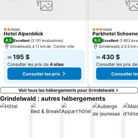
Formazza Ski
Hotel
Hotel
2 Étoiles
3 Étoiles
Hotel Alpenblick
Parkhotel Schoen
8,5
9,2
Excellent
(
2 151 évaluations
)
Excellent
(
1 602 éva
Grindelwald, à 1.1 km de : Centre-ville
Grindelwald, à 0.5 km d
195 $
430 $
de
de
Consulter les prix de
4 sites
Consulter les prix d
Consulter les prix
Consulter le
Voir tous les hébergements pour Grindelwald
Grindelwald : autres hébergements