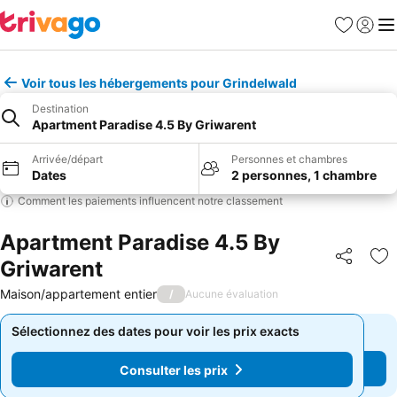
Favoris
Se con
Me
Voir tous les hébergements pour Grindelwald
Destination
Apartment Paradise 4.5 By Griwarent
Arrivée/départ
Personnes et chambres
Dates
2 personnes, 1 chambre
Comment les paiements influencent notre classement
Apartment Paradise 4.5 By
Griwarent
Partager
Aj
Maison/appartement entier
/
Aucune évaluation
Sélectionnez des dates pour voir les prix exacts
Sélectionnez des dates pour voir les prix exacts
Consulter les prix
Consulter les prix