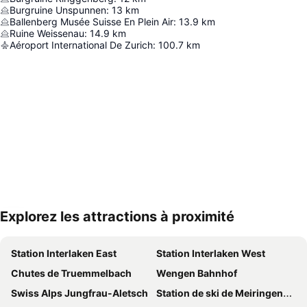
Burgruine Unspunnen
:
13
km
Ballenberg Musée Suisse En Plein Air
:
13.9
km
Ruine Weissenau
:
14.9
km
Aéroport International De Zurich
:
100.7
km
Explorez les attractions à proximité
Agrandir la carte
Station Interlaken East
Station Interlaken West
Chutes de Truemmelbach
Wengen Bahnhof
Swiss Alps Jungfrau-Aletsch
Station de ski de Meiringen-Hasliberg