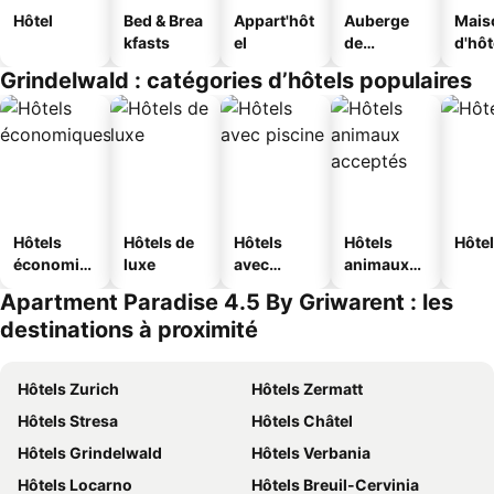
Hôtel
Bed & Brea
Appart'hôt
Auberge
Mais
kfasts
el
de
d'hô
jeunesse
Grindelwald : catégories d’hôtels populaires
Hôtels
Hôtels de
Hôtels
Hôtels
Hôtel
économiq
luxe
avec
animaux
ues
piscine
acceptés
Apartment Paradise 4.5 By Griwarent : les
destinations à proximité
Hôtels Zurich
Hôtels Zermatt
Hôtels Stresa
Hôtels Châtel
Hôtels Grindelwald
Hôtels Verbania
Hôtels Locarno
Hôtels Breuil-Cervinia