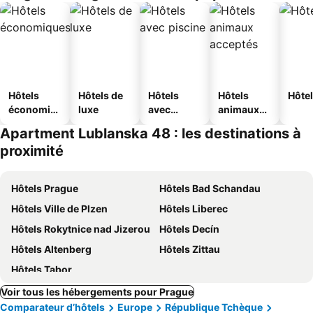
Hôtels
Hôtels de
Hôtels
Hôtels
Hôtel
économiq
luxe
avec
animaux
ues
piscine
acceptés
Apartment Lublanska 48 : les destinations à
proximité
Hôtels Prague
Hôtels Bad Schandau
Hôtels Ville de Plzen
Hôtels Liberec
Hôtels Rokytnice nad Jizerou
Hôtels Decín
Hôtels Altenberg
Hôtels Zittau
Hôtels Tabor
Voir tous les hébergements pour Prague
Comparateur d’hôtels
Europe
République Tchèque