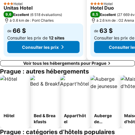
Hotel
Hotel
3 Étoiles
4 Étoiles
Unitas Hotel
Monastère de Strahov
Palackého náměstí
Hotel Duo
9,6
8,5
Excellent
(
6 518 évaluations
)
Excellent
(
27 669 év
Naplavka river bank
Powder Tower
à 0.6 km de : Pont Charles
à 2.6 km de : O2 Arena
Monastère franciscain de l'église Saint-Jacob
Parizska
66 $
63 $
de
de
Metro station Anděl
The Rose Garden
Consulter les prix de
12 sites
Consulter les prix d
Consulter les prix
Consulter le
Voir tous les hébergements pour Prague
Prague : autres hébergements
Hôtel
Bed & Brea
Appart'hôt
Auberge
Mais
kfasts
el
de
d'hô
jeunesse
Prague : catégories d’hôtels populaires