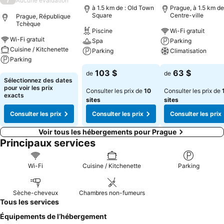
Aucune évaluation
à 1.5 km de : Old Town
Prague, à 1.5 km de
Square
Centre-ville
Prague, République
Tchèque
Piscine
Wi-Fi gratuit
Wi-Fi gratuit
Spa
Parking
Cuisine / Kitchenette
Parking
Climatisation
Parking
Consulter les prix
Consulter les pri
103 $
63 $
de
de
Consulter les prix
Sélectionnez des dates
pour voir les prix
Consulter les prix de
10
Consulter les prix de
exacts
sites
sites
Consulter les prix
Consulter les prix
Consulter les prix
Voir tous les hébergements pour Prague
Principaux services
Wi-Fi
Cuisine / Kitchenette
Parking
Sèche-cheveux
Chambres non-fumeurs
Tous les services
Équipements de l’hébergement