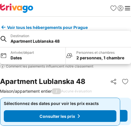
Favoris
Se con
Me
Voir tous les hébergements pour Prague
Destination
Apartment Lublanska 48
Arrivée/départ
Personnes et chambres
Dates
2 personnes, 1 chambre
Comment les paiements influencent notre classement
Apartment Lublanska 48
Partager
Aj
Maison/appartement entier
/
Aucune évaluation
Sélectionnez des dates pour voir les prix exacts
Sélectionnez des dates pour voir les prix exacts
Consulter les prix
Consulter les prix