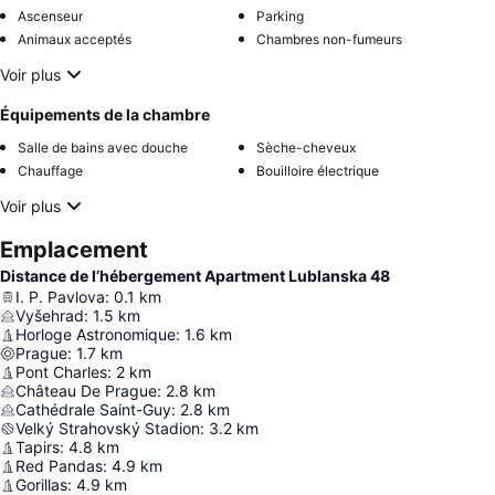
Ascenseur
Parking
Animaux acceptés
Chambres non-fumeurs
Voir plus
Équipements de la chambre
Salle de bains avec douche
Sèche-cheveux
Chauffage
Bouilloire électrique
Voir plus
Emplacement
Distance de l’hébergement Apartment Lublanska 48
I. P. Pavlova
:
0.1
km
Vyšehrad
:
1.5
km
Horloge Astronomique
:
1.6
km
Prague
:
1.7
km
Pont Charles
:
2
km
Château De Prague
:
2.8
km
Cathédrale Saint-Guy
:
2.8
km
Velký Strahovský Stadion
:
3.2
km
Tapirs
:
4.8
km
Red Pandas
:
4.9
km
Gorillas
:
4.9
km