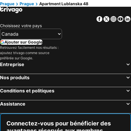
Prague
Prague
Apartment Lublanska 48
Facebook
Twitter
Insta
Yo
Choisissez votre pays
Ajouter sur Google
Retrouvez facilement nos résultats :
ajoutez trivago comme source
préférée sur Google.
Entreprise
Nos produits
Conditions et politiques
Assistance
Connectez-vous pour bénéficier des
avantages réservés aux membres