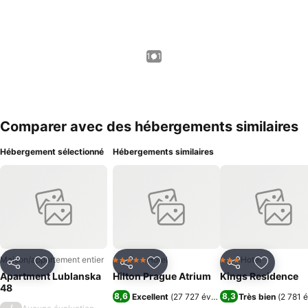
1 / 1
Comparer avec des hébergements similaires
Hébergement sélectionné
Hébergements similaires
Maison/appartement entier
Hotel
Hotel
5 Étoiles
3 Étoiles
Partager
Ajouter à mes favoris
Partager
Ajouter à mes favoris
Partager
Ajouter à
Apartment Lublanska
Hilton Prague Atrium
Kings Residence
48
8,6
8,3
Excellent
(
27 727 évaluations
Très bien
)
(
2 781 
/