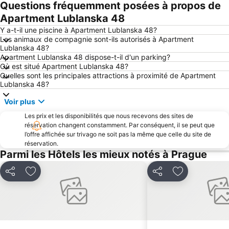
Questions fréquemment posées à propos de
Place Venceslas
Nové Město
Apartment Lublanska 48
Sokol Malá Strana
Lesser Quarter
Y a-t-il une piscine à Apartment Lublanska 48?
Josefov ghetto juif
Florenc Bus Terminal
Les animaux de compagnie sont-ils autorisés à Apartment
Lublanska 48?
Smíchov railway station
Iron Gate
Apartment Lublanska 48 dispose-t-il d'un parking?
Žižkov
Smíchov
Où est situé Apartment Lublanska 48?
Quelles sont les principales attractions à proximité de Apartment
Palais des Congrès de Prague
Lesser Town Bridge Towers
Lublanska 48?
I.P.Pavlova Metro Station
Hôtel de ville
Voir plus
Place de la République
Levý Hradec
Les prix et les disponibilités que nous recevons des sites de
Théâtre National
Musée National
réservation changent constamment. Par conséquent, il se peut que
l’offre affichée sur trivago ne soit pas la même que celle du site de
Kampa
Prague Indoor Paintball
réservation.
Parmi les Hôtels les mieux notés à Prague
Vystaviste Letnany - PVA EXPO
Aquapalace Praha
Holešovice
Hradčany
Partager
Ajouter à mes favoris
Partager
Ajouter à mes
Vyšehrad
Náměstí Republiky Metro Station
The Life of Children under Emperor Franz Joseph I
Staroměstská mostecká věž
Kostel Svatého Mikuláše - Staré Město
Church of St. Martin in the Wall
Mairie avec Orloi
Synagogue espagnole