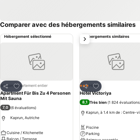
Comparer avec des hébergements similaires
Hébergement sélectionné
Hébergements similaires
suivant
Ajouter à mes favoris
Ajouter à mes favor
Maison/appartement entier
Hotel
3 Étoiles
Partager
Partager
Apartment Für Bis Zu 4 Personen
Hotel Victoriya
Mit Sauna
8,1
Très bien
(
1 824 évaluations
7,0
(
6 évaluations
)
Kaprun, à 1.4 km de : Centre-vi
Kaprun, Autriche
Piscine
Cuisine / Kitchenette
Parking
Balcon / Terrasse
Animaux acceptés