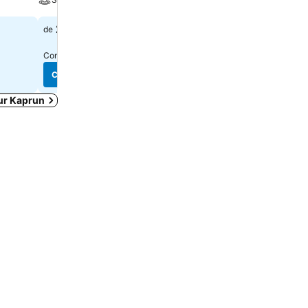
202 $
337 $
de
de
Consulter les prix de
11 sites
Consulter les prix de
10 sit
Consulter les prix
Consulter les prix
ur Kaprun