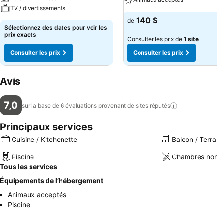
TV / divertissements
140 $
de
Sélectionnez des dates pour voir les
prix exacts
Consulter les prix de
1 site
Consulter les prix
Consulter les prix
Avis
7,0
sur la base de 6 évaluations provenant de sites
réputés
Principaux services
Cuisine / Kitchenette
Balcon / Terra
Piscine
Chambres non
Tous les services
Équipements de l’hébergement
Animaux acceptés
Piscine