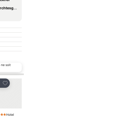
htesgaden
 ne soit
Ajouter à mes favoris
Ajouter à mes favor
tager
Partager
Hotel
Hotel