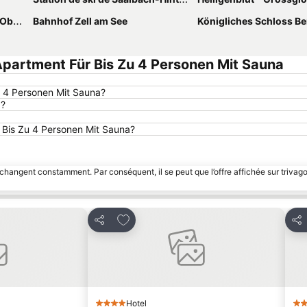
berg
Bahnhof Zell am See
Königliches Schloss Berc
partment Für Bis Zu 4 Personen Mit Sauna
u 4 Personen Mit Sauna?
g?
r Bis Zu 4 Personen Mit Sauna?
 changent constamment. Par conséquent, il se peut que l’offre affichée sur trivago
avoris
Ajouter à mes favoris
Partager
Par
Hotel