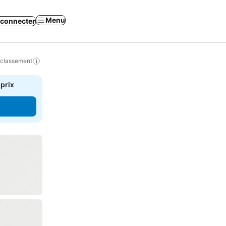
Menu
 connecter
 classement
 prix