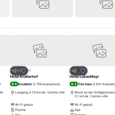
is
Ajouter à mes favoris
Ajouter à mes fav
Hotel
Hotel
5 Étoiles
3 Étoiles
Partager
Partager
Hotel Krallerhof
Hotel LukasMayr
9,4
8,3
)
Excellent
(
2 759 évaluations
)
Très bien
(
2 631 évaluati
lle
Leogang, à 1.9 km de : Centre-ville
Bruck an der Großglockners
0.1 km de : Centre-ville
Wi-Fi gratuit
Wi-Fi gratuit
Piscine
Spa
Spa
Parking