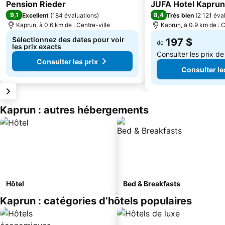
3 Étoiles
2 Étoiles
Pension Rieder
JUFA Hotel Kaprun
9,1
8,4
Excellent
(
184 évaluations
)
Très bien
(
2 121 éva
Kaprun, à 0.6 km de : Centre-ville
Kaprun, à 0.9 km de : C
Sélectionnez des dates pour voir
197 $
de
les prix exacts
Consulter les prix d
Consulter les prix
Consulter le
Kaprun : autres hébergements
Hôtel
Bed & Breakfasts
Kaprun : catégories d’hôtels populaires