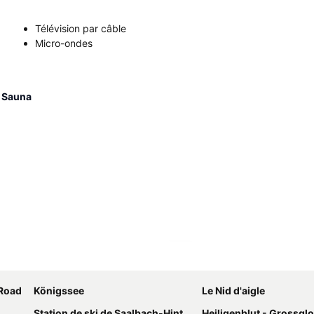
Télévision par câble
Micro-ondes
t Sauna
Agrandir la carte
 Road
Königssee
Le Nid d'aigle
Station de ski de Saalbach-Hinterglemm
Heiligenblut - Grossgl