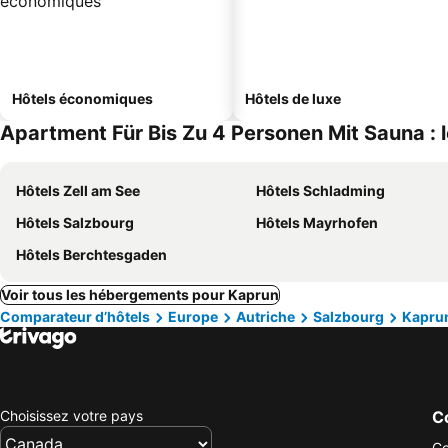
Hôtels économiques
Hôtels de luxe
Apartment Für Bis Zu 4 Personen Mit Sauna : l
Hôtels Zell am See
Hôtels Schladming
Hôtels Salzbourg
Hôtels Mayrhofen
Hôtels Berchtesgaden
Voir tous les hébergements pour Kaprun
Comparateur d’hôtels
Europe
Autriche
Salzbourg
Kapru
Choisissez votre pays
Co
Co