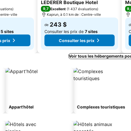
4 Étoiles
4 É
LEDERER Boutique Hotel
Mo
9,7
9,
luations
)
Excellent
(
1 437 évaluations
)
entre-ville
Kaprun, à 0.1 km de : Centre-ville
243 $
de
d
e
5 sites
Consulter les prix de
7 sites
C
s prix
Consulter les prix
Voir tous les hébergements po
Appart'hôtel
Complexes touristiques