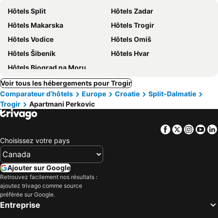
Hôtels Split
Hôtels Zadar
Hôtels Makarska
Hôtels Trogir
Hôtels Vodice
Hôtels Omiš
Hôtels Šibenik
Hôtels Hvar
Hôtels Biograd na Moru
Voir tous les hébergements pour Trogir
Comparateur d’hôtels
Europe
Croatie
Split-Dalmatie
Trogir
Apartmani Perkovic
Facebook
Twitter
Insta
Yo
Choisissez votre pays
Ajouter sur Google
Retrouvez facilement nos résultats :
ajoutez trivago comme source
préférée sur Google.
Entreprise