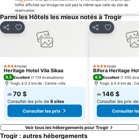
l’offre affichée sur trivago ne soit pas la même que celle du site de
réservation.
Parmi les Hôtels les mieux notés à Trogir
Partager
Ajouter à mes favoris
Partager
Ajouter à mes
Hotel
Hotel
4 Étoiles
4 Étoiles
Heritage Hotel Vila Sikaa
Bifora Heritage Ho
8,5
8,9
Excellent
(
1 174 évaluations
)
Excellent
(
1 450 éva
Trogir, à 0.3 km de : Centre-ville
Trogir, à 0.4 km de : Ce
70 $
146 $
de
de
Consulter les prix de
8 sites
Consulter les prix d
Consulter les prix
Consulter le
Voir tous les hébergements pour Trogir
Trogir : autres hébergements