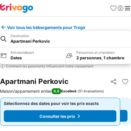
Favoris
Se con
Me
Voir tous les hébergements pour Trogir
Destination
Apartmani Perkovic
Arrivée/départ
Personnes et chambres
Dates
2 personnes, 1 chambre
Comment les paiements influencent notre classement
Apartmani Perkovic
Partager
Aj
Maison/appartement entier
9,9
Excellent
(
31 évaluations
)
Sélectionnez des dates pour voir les prix exacts
Sélectionnez des dates pour voir les prix exacts
Consulter les prix
Consulter les prix