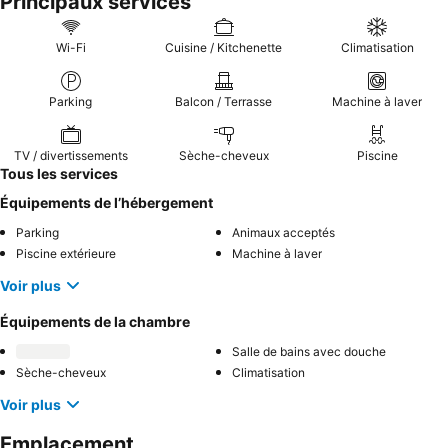
Principaux services
Wi-Fi
Cuisine / Kitchenette
Climatisation
Parking
Balcon / Terrasse
Machine à laver
TV / divertissements
Sèche-cheveux
Piscine
Tous les services
Équipements de l’hébergement
Parking
Animaux acceptés
Piscine extérieure
Machine à laver
Voir plus
Équipements de la chambre
Salle de bains avec douche
Sèche-cheveux
Climatisation
Voir plus
Emplacement