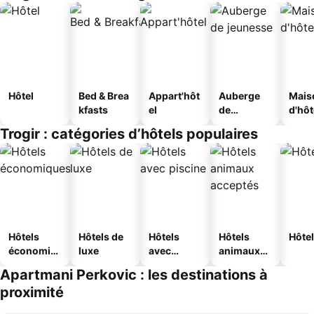
Hôtel
Bed & Brea
Appart'hôt
Auberge
Mais
kfasts
el
de
d'hô
jeunesse
Trogir : catégories d’hôtels populaires
Hôtels
Hôtels de
Hôtels
Hôtels
Hôtel
économiq
luxe
avec
animaux
ues
piscine
acceptés
Apartmani Perkovic : les destinations à
proximité