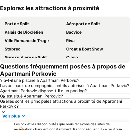
Explorez les attractions à proximité
Agrandir la carte
Port de Split
Aéroport de Split
Palais de Dioclétien
Bacvice
Ville Romane de Trogir
Riva
Stobrec
Croatia Boat Show
Gare routière de Split
Ciovo
Questions fréquemment posées à propos de
Trogír Promenade
Port of Hvar
Apartmani Perkovic
Parc national de Krka
Grada Trogira
Y a-t-il une piscine à Apartmani Perkovic?
Grgur Ninski
Šibenik
Les animaux de compagnie sont-ils autorisés à Apartmani Perkovic?
Apartmani Perkovic dispose-t-il d'un parking?
Pakleni Otoci
Trg Republike
Où est situé Apartmani Perkovic?
Hrvatsko Narodno Kazalište
Muzej Grada Splita
Quelles sont les principales attractions à proximité de Apartmani
Perkovic?
Gare ferroviaire de Split
St Peter
Voir plus
Južna Vrata
Peristil
Les prix et les disponibilités que nous recevons des sites de
réservation changent constamment. Par conséquent, il se peut que