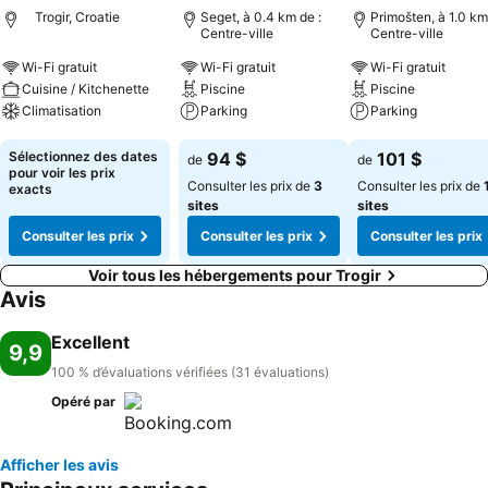
Trogir, Croatie
Seget, à 0.4 km de :
Primošten, à 1.0 km
Centre-ville
Centre-ville
Wi-Fi gratuit
Wi-Fi gratuit
Wi-Fi gratuit
Cuisine / Kitchenette
Piscine
Piscine
Climatisation
Parking
Parking
Consulter les prix
Consulter les prix
Consulter les pri
Sélectionnez des dates
94 $
101 $
de
de
pour voir les prix
Consulter les prix de
3
Consulter les prix de
exacts
sites
sites
Consulter les prix
Consulter les prix
Consulter les prix
Voir tous les hébergements pour Trogir
Avis
Excellent
9,9
100 % d’évaluations vérifiées (31 évaluations)
Opéré par
Afficher les avis