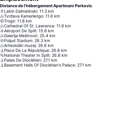
Distance de l’hébergement Apartmani Perkovic
Labin Dalmatinski
:
11.3
km
Tvrđava Kamerlengo
:
11.6
km
Trogir
:
11.8
km
Cathedral Of St. Lawrence
:
11.9
km
Aéroport De Split
:
15.6
km
Galerija Meštrović
:
25.4
km
Poljud Stadium
:
26.3
km
Arheološki muzej
:
26.6
km
Place De La République
:
26.8
km
National Theater In Split
:
26.8
km
Palais De Dioclétien
:
27.1
km
Basement Halls Of Diocletian's Palace
:
27.1
km