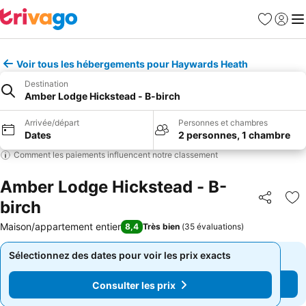
Favoris
Se con
Me
Voir tous les hébergements pour Haywards Heath
Destination
Amber Lodge Hickstead - B-birch
Arrivée/départ
Personnes et chambres
Dates
2 personnes, 1 chambre
Comment les paiements influencent notre classement
Amber Lodge Hickstead - B-
birch
Partager
Aj
Maison/appartement entier
8,4
Très bien
(
35 évaluations
)
Sélectionnez des dates pour voir les prix exacts
Sélectionnez des dates pour voir les prix exacts
Consulter les prix
Consulter les prix