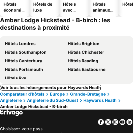
Hôtels
Hôtels de
Hôtels
Hôtels
Hôtel
économiq
luxe
avec
animaux
ues
piscine
acceptés
Amber Lodge Hickstead - B-birch : les
destinations à proximité
Hôtels Londres
Hôtels Brighton
Hôtels Southampton
Hôtels Chichester
Hôtels Canterbury
Hôtels Reading
Hôtels Portsmouth
Hôtels Eastbourne
Hôtels Rye
Voir tous les hébergements pour Haywards Heath
Comparateur d’hôtels
Europe
Grande-Bretagne
Angleterre
Angleterre du Sud-Ouest
Haywards Heath
Amber Lodge Hickstead - B-birch
Facebook
Twitter
Insta
Yo
Choisissez votre pays