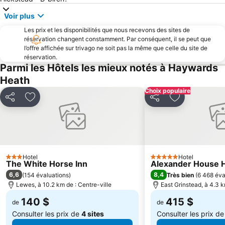
Goodwood House
Aéroport de Londres Biggin Hill
Voir plus
Morden Metro Station
Saint Andrew's church
Les prix et les disponibilités que nous recevons des sites de
Brighton and Hove’s Artists Open Houses
London to Brighton Veteran Car Run
réservation changent constamment. Par conséquent, il se peut que
l’offre affichée sur trivago ne soit pas la même que celle du site de
Château de Lewes
Tulleys Halloween festival
réservation.
Parmi les Hôtels les mieux notés à Haywards
Chessington World of Adventures
Wimbledon Metro Station
Heath
Borde Hill Garden
Hangleton
Choix populaire
Aéroport Brighton City
Kemp Town
Partager
Ajouter à mes favoris
Partager
Ajouter à mes
Michelham Priory
Penshurst Place
Chartwell
All Star Wrestling at Epsom Playhouse
Winter Garden Theatre
Woking Town Centre
Battle of Hastings Abbey and Battlefield
Chichester Harbour
Hotel
Hotel
3 Étoiles
5 Étoiles
The White Horse Inn
Alexander House H
Wakehurst Royal Botanic Gardens
Bramber Castle
6,6
8,4
(
154 évaluations
)
Très bien
(
6 468 éva
Elm Grove
Clock Tower
Lewes, à 10.2 km de : Centre-ville
East Grinstead, à 4.3 k
Centre Commercial de Churchill Square
Le Pavillon Royal
140 $
415 $
de
de
Consulter les prix de
4 sites
Consulter les prix d