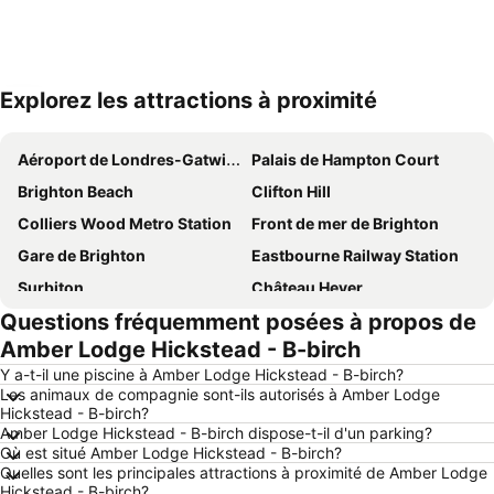
Explorez les attractions à proximité
Agrandir la carte
Aéroport de Londres-Gatwick
Palais de Hampton Court
Brighton Beach
Clifton Hill
Colliers Wood Metro Station
Front de mer de Brighton
Gare de Brighton
Eastbourne Railway Station
Surbiton
Château Hever
Questions fréquemment posées à propos de
Jetée de Brighton
Complexe Sportif Withdean
Amber Lodge Hickstead - B-birch
Mitcham
Central Hove
Y a-t-il une piscine à Amber Lodge Hickstead - B-birch?
Rottingdean
Goodwood Racecourse
Les animaux de compagnie sont-ils autorisés à Amber Lodge
Hickstead - B-birch?
Beckenham
Preston Park
Amber Lodge Hickstead - B-birch dispose-t-il d'un parking?
Seven Dials
Seven Sisters Country Park
Où est situé Amber Lodge Hickstead - B-birch?
Quelles sont les principales attractions à proximité de Amber Lodge
Pocket Science Festival
The Great Escape
Hickstead - B-birch?