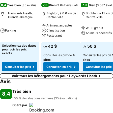
8,4
7,6
7,9
Très bien
(
35 évaluations
)
Bien
(
3 642 évaluations
)
Bien
(
3 587 éval
Haywards Heath,
Brighton, à 0.6 km de :
Brighton, à 1.1 km d
Grande-Bretagne
Centre-ville
Centre-ville
Animaux acceptés
Wi-Fi gratuit
Parking
Climatisation
Animaux acceptés
Restaurant
Sélectionnez des dates
42 $
50 $
de
de
pour voir les prix
exacts
Consulter les prix de
4
Consulter les prix de
sites
sites
Consulter les prix
Consulter les prix
Consulter les prix
Voir tous les hébergements pour Haywards Heath
Avis
Très bien
8,4
100 % d’évaluations vérifiées (35 évaluations)
Opéré par